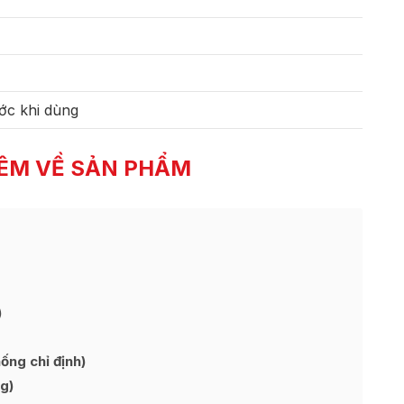
ớc khi dùng
ÊM VỀ SẢN PHẨM
)
ng chỉ định)
g)