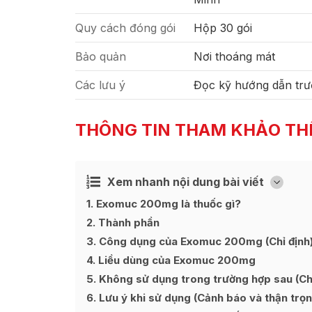
Quy cách đóng gói
Hộp 30 gói
Bảo quản
Nơi thoáng mát
Các lưu ý
Đọc kỹ hướng dẫn trư
THÔNG TIN THAM KHẢO TH
Xem nhanh nội dung bài viết
Ẩn
[
]
1
Exomuc 200mg là thuốc gì?
2
Thành phần
3
Công dụng của Exomuc 200mg (Chỉ định
4
Liều dùng của Exomuc 200mg
5
Không sử dụng trong trường hợp sau (Chố
6
Lưu ý khi sử dụng (Cảnh báo và thận trọn