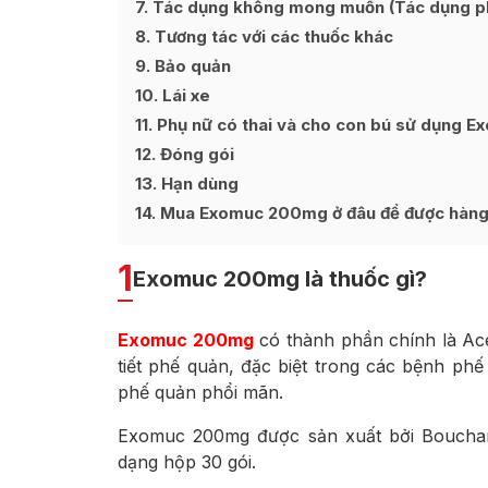
7
Tác dụng không mong muốn (Tác dụng p
8
Tương tác với các thuốc khác
9
Bảo quản
10
Lái xe
11
Phụ nữ có thai và cho con bú sử dụng 
12
Đóng gói
13
Hạn dùng
14
Mua Exomuc 200mg ở đâu để được hàng u
1
Exomuc 200mg là thuốc gì?
Exomuc 200mg
có thành phần chính là Acet
tiết phế quản, đặc biệt trong các bệnh ph
phế quản phổi mãn.
Exomuc 200mg được sản xuất bởi Bouchara
dạng hộp 30 gói.