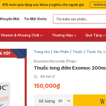
#10 món quà tặng sức khỏe ý nghĩa cho người già
XEM NGA
 Khuyến Mãi
Tin Mới Vivita
Vitamin & Khoáng Chất
Thương Hiệu
Quà Tặng
/
/
/
Trang chủ
Sản Phẩm
Thuốc
Thuốc Ho, 
Bouchara Recordati (Pháp)
Thuốc long đờm Exomuc 200mg
Đã bán 8
150,000
₫
Số lượng