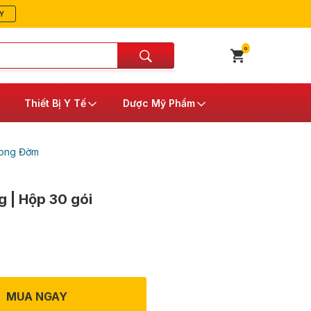
Y
0
Thiết Bị Y Tế
Dược Mỹ Phẩm
Long Đờm
 | Hộp 30 gói
MUA NGAY