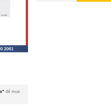
ta"
để mua