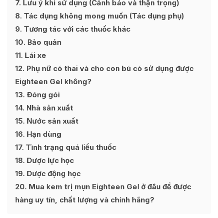
7
Lưu ý khi sử dụng (Cảnh báo và thận trọng)
8
Tác dụng không mong muốn (Tác dụng phụ)
9
Tương tác với các thuốc khác
10
Bảo quản
11
Lái xe
12
Phụ nữ có thai và cho con bú có sử dụng được
Eighteen Gel không?
13
Đóng gói
14
Nhà sản xuất
15
Nước sản xuất
16
Hạn dùng
17
Tình trạng quá liều thuốc
18
Dược lực học
19
Dược động học
20
Mua kem trị mụn Eighteen Gel ở đâu để được
hàng uy tín, chất lượng và chính hãng?