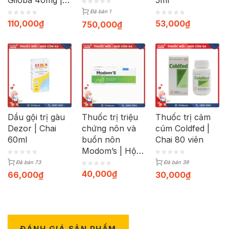
Giloba 40mg |
5ml
Hộp 30 viên
Đã bán 1
110,000
₫
53,000
₫
750,000
₫
Dầu gội trị gàu
Thuốc trị triệu
Thuốc trị cảm
Dezor | Chai
chứng nôn và
cúm Coldfed |
60ml
buồn nôn
Chai 80 viên
Modom’s | Hộp
100 viên
Đã bán 73
Đã bán 39
40,000
₫
66,000
₫
30,000
₫
ĐÁNH GIÁ SẢN PHẨM