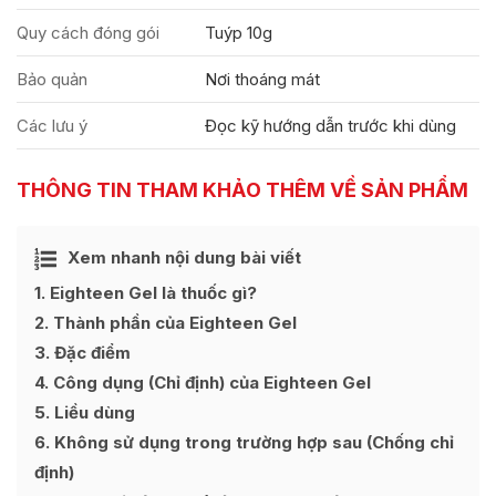
Quy cách đóng gói
Tuýp 10g
Bảo quản
Nơi thoáng mát
Các lưu ý
Đọc kỹ hướng dẫn trước khi dùng
THÔNG TIN THAM KHẢO THÊM VỀ SẢN PHẨM
Ẩn
Xem nhanh nội dung bài viết
[
]
1
Eighteen Gel là thuốc gì?
2
Thành phần của Eighteen Gel
3
Đặc điểm
4
Công dụng (Chỉ định) của Eighteen Gel
5
Liều dùng
6
Không sử dụng trong trường hợp sau (Chống chỉ
định)