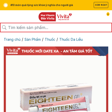
#10 món quà tặng sức khỏe ý nghĩa cho người già
XEM NGAY
0
/
/
/
Trang chủ
Sản Phẩm
Thuốc
Thuốc Da Liễu