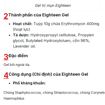
Gel trị mụn Eighteen
2
Thành phần của Eighteen Gel
Hoạt chất:
Tuýp 10g chứa Erythromycin 400mg
(hoạt lực)
Tá dược:
Hydroxypropyl celllulose, Propyien
glycol, Butylated Hydroxytoluen, cồn 96%,
Lavender oil.
3
Đặc điểm
Gel bôi ngoài da.
4
Công dụng (Chỉ định) của Eighteen Gel
Phổ kháng khuẩn:
Chủng Staphylococcus, chủng Streptococcus, chủng Coryneb
Haemophilus