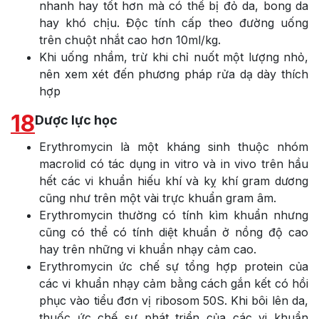
nhanh hay tốt hơn mà có thể bị đỏ da, bong da
hay khó chịu. Độc tính cấp theo đường uống
trên chuột nhắt cao hơn 10ml/kg.
Khi uống nhầm, trừ khi chỉ nuốt một lượng nhỏ,
nên xem xét đến phương pháp rửa dạ dày thích
hợp
18
Dược lực học
Erythromycin là một kháng sinh thuộc nhóm
macrolid có tác dụng in vitro và in vivo trên hầu
hết các vi khuẩn hiếu khí và kỵ khí gram dương
cũng như trên một vài trực khuẩn gram âm.
Erythromycin thường có tính kìm khuẩn nhưng
cũng có thể có tính diệt khuẩn ở nồng độ cao
hay trên những vi khuẩn nhạy cảm cao.
Erythromycin ức chế sự tổng hợp protein của
các vi khuẩn nhạy cảm bằng cách gắn kết có hồi
phục vào tiểu đơn vị ribosom 50S. Khi bôi lên da,
thuốc ức chế sự phát triển của các vi khuẩn