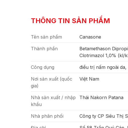
THÔNG TIN SẢN PHẨM
Tên sản phẩm
Canasone
Thành phần
Betamethason Dipropio
Clotrimazol 1,0% (kl/k
Công dụng
điều trị nấm ngoài da
Nơi sản xuất (quốc
Việt Nam
gia)
Nhà sản xuất / nhập
Thái Nakorn Patana
khẩu
Nhà phân phối
Công ty CP Siêu Thị 
Địa chỉ
Số 58 Trần Quý Cáp,