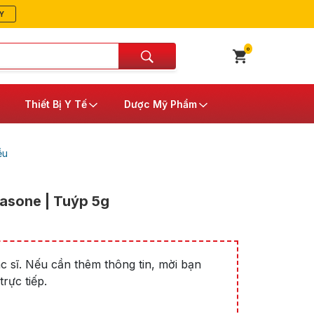
Y
0
Thiết Bị Y Tế
Dược Mỹ Phẩm
ễu
nasone | Tuýp 5g
 sĩ. Nếu cần thêm thông tin, mời bạn
rực tiếp.