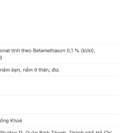
nat tính theo Betamethason 0,1 % (kl/kl),
l)
, nấm bẹn, nấm ở thân, đùi.
Sống Khoẻ
 Phường 11, Quận Bình Thạnh, Thành phố Hồ Chí