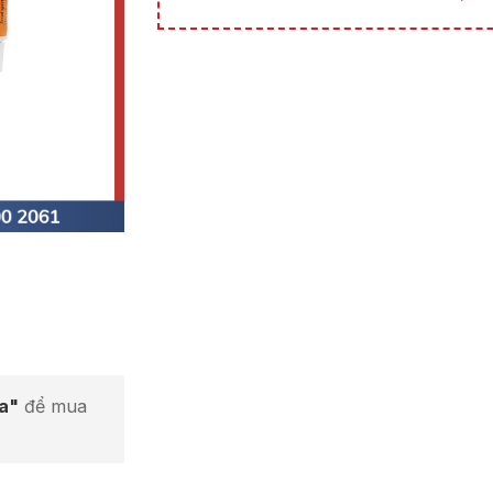
ta"
để mua