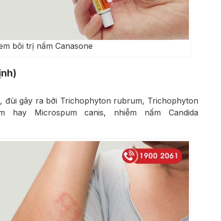
em bôi trị nấm Canasone
ịnh)
, đùi gây ra bởi Trichophyton rubrum, Trichophyton
sum hay Microspum canis, nhiễm nấm Candida