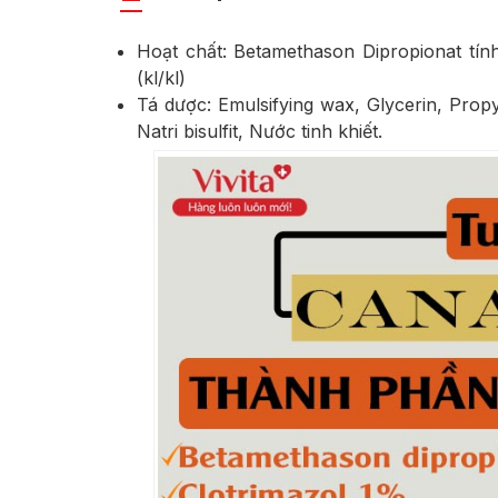
Hoạt chất: Betamethason Dipropionat tính
(kl/kl)
Tá dược: Emulsifying wax, Glycerin, Propyl
Natri bisulfit, Nước tinh khiết.