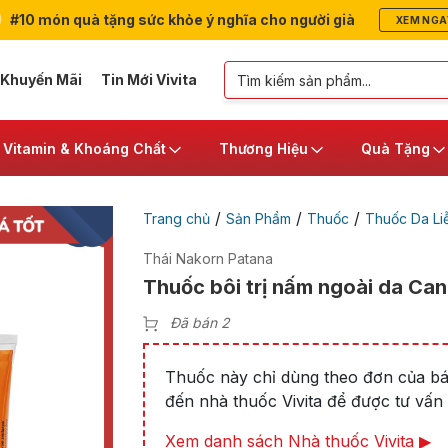
#10 món quà tặng sức khỏe ý nghĩa cho người già
XEM NGA
 Khuyến Mãi
Tin Mới Vivita
Vitamin & Khoáng Chất
Thương Hiệu
Quà Tặng
/
/
/
Trang chủ
Sản Phẩm
Thuốc
Thuốc Da Li
Thái Nakorn Patana
Thuốc bôi trị nấm ngoài da Ca
Đã bán 2
Thuốc này chỉ dùng theo đơn của bác
đến nhà thuốc Vivita để được tư vấn t
Xem danh sách Nhà thuốc Vivita ▶