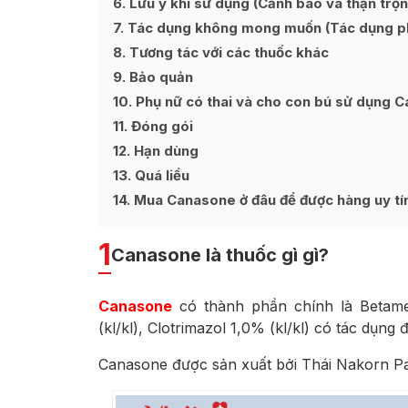
6
Lưu ý khi sử dụng (Cảnh báo và thận trọn
7
Tác dụng không mong muốn (Tác dụng p
8
Tương tác với các thuốc khác
9
Bảo quản
10
Phụ nữ có thai và cho con bú sử dụng 
11
Đóng gói
12
Hạn dùng
13
Quá liều
14
Mua Canasone ở đâu để được hàng uy tín
1
Canasone là thuốc gì gì?
Canasone
có thành phần chính là Betame
(kl/kl), Clotrimazol 1,0% (kl/kl) có tác dụng
Canasone được sản xuất bởi Thái Nakorn Pat