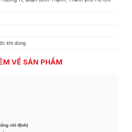
ớc khi dùng
ÊM VỀ SẢN PHẨM
ng chỉ định)