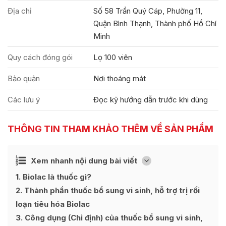
Địa chỉ
Số 58 Trần Quý Cáp, Phường 11,
Quận Bình Thạnh, Thành phố Hồ Chí
Minh
Quy cách đóng gói
Lọ 100 viên
Bảo quản
Nơi thoáng mát
Các lưu ý
Đọc kỹ hướng dẫn trước khi dùng
THÔNG TIN THAM KHẢO THÊM VỀ SẢN PHẨM
Ẩn
Xem nhanh nội dung bài viết
[
]
1
Biolac là thuốc gì?
2
Thành phần thuốc bổ sung vi sinh, hỗ trợ trị rối
loạn tiêu hóa Biolac
3
Công dụng (Chỉ định) của thuốc bổ sung vi sinh,