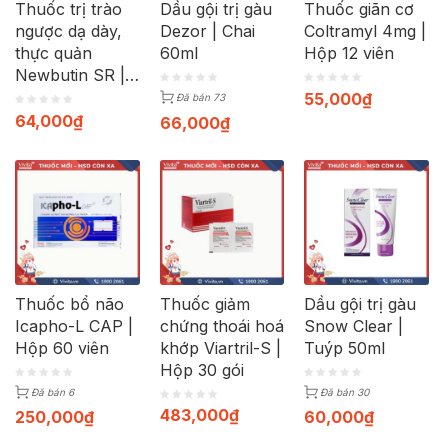
Thuốc trị trào
Dầu gội trị gàu
Thuốc giãn cơ
ngược dạ dày,
Dezor | Chai
Coltramyl 4mg |
thực quản
60ml
Hộp 12 viên
Newbutin SR |
Hộp 30 viên
55,000
₫
Đã bán 73
64,000
₫
66,000
₫
Thuốc bổ não
Thuốc giảm
Dầu gội trị gàu
Icapho-L CAP |
chứng thoái hoá
Snow Clear |
Hộp 60 viên
khớp Viartril-S |
Tuýp 50ml
Hộp 30 gói
Đã bán 6
Đã bán 30
483,000
₫
250,000
₫
60,000
₫