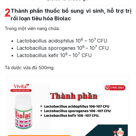
2
Thành phần thuốc bổ sung vi sinh, hỗ trợ trị
rối loạn tiêu hóa Biolac
Trong một viên nang chứa:
6
7
Lactobacillus acidophilus 10
– 10
CFU
6
7
Lactobacillus sporogenes 10
– 10
CFU
6
7
Lactobacillus kefir 10
– 10
CFU
Tá dược vừa đủ 500mg.