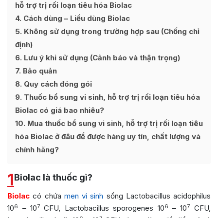
hỗ trợ trị rối loạn tiêu hóa Biolac
4
Cách dùng – Liều dùng Biolac
5
Không sử dụng trong trường hợp sau (Chống chỉ
định)
6
Lưu ý khi sử dụng (Cảnh báo và thận trọng)
7
Bảo quản
8
Quy cách đóng gói
9
Thuốc bổ sung vi sinh, hỗ trợ trị rối loạn tiêu hóa
Biolac có giá bao nhiêu?
10
Mua thuốc bổ sung vi sinh, hỗ trợ trị rối loạn tiêu
hóa Biolac ở đâu để được hàng uy tín, chất lượng và
chính hãng?
1
Biolac là thuốc gì?
Biolac
có chứa
men vi sinh
sống Lactobacillus acidophilus
6
7
6
7
10
– 10
CFU, Lactobacillus sporogenes 10
– 10
CFU,