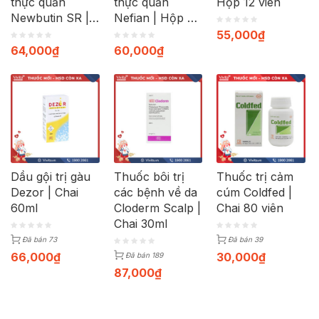
thực quản
thực quản
Hộp 12 viên
Newbutin SR |
Nefian | Hộp 30
Hộp 30 viên
viên
55,000
₫
64,000
₫
60,000
₫
Dầu gội trị gàu
Thuốc bôi trị
Thuốc trị cảm
Dezor | Chai
các bệnh về da
cúm Coldfed |
60ml
Cloderm Scalp |
Chai 80 viên
Chai 30ml
Đã bán 73
Đã bán 39
66,000
₫
30,000
₫
Đã bán 189
87,000
₫