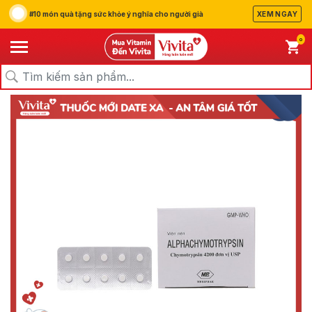
#10 món quà tặng sức khỏe ý nghĩa cho người già
XEM NGAY
0
/
/
/
Trang chủ
Sản Phẩm
Thuốc
Thuốc Giảm Đau Kháng Viêm