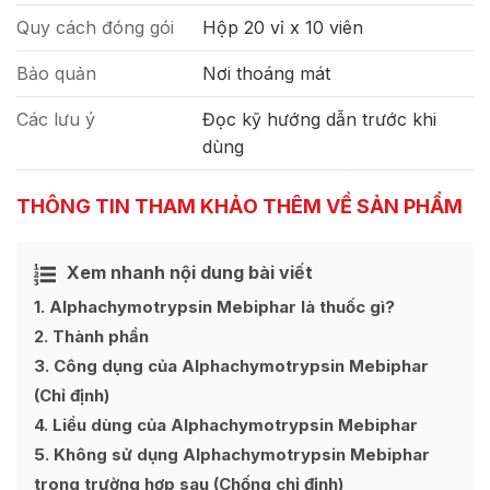
Quy cách đóng gói
Hộp 20 vỉ x 10 viên
Bảo quản
Nơi thoáng mát
Các lưu ý
Đọc kỹ hướng dẫn trước khi
dùng
THÔNG TIN THAM KHẢO THÊM VỀ SẢN PHẨM
Xem nhanh nội dung bài viết
Ẩn
[
]
1
Alphachymotrypsin Mebiphar là thuốc gì?
2
Thành phần
3
Công dụng của Alphachymotrypsin Mebiphar
(Chỉ định)
4
Liều dùng của Alphachymotrypsin Mebiphar
5
Không sử dụng Alphachymotrypsin Mebiphar
trong trường hợp sau (Chống chỉ định)