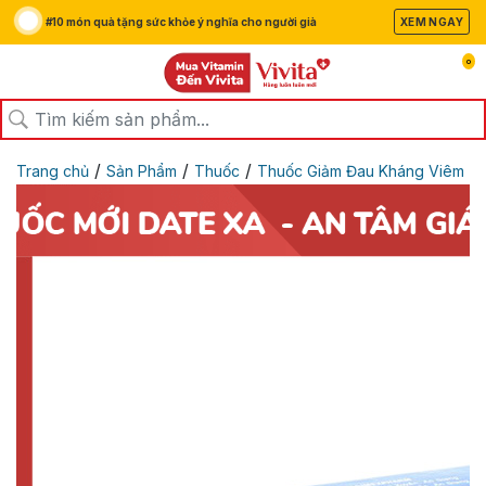
#10 món quà tặng sức khỏe ý nghĩa cho người già
XEM NGAY
0
/
/
/
Trang chủ
Sản Phẩm
Thuốc
Thuốc Giảm Đau Kháng Viêm