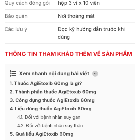
Quy cách đóng gói
hộp 3 vỉ x 10 viên
Bảo quản
Nơi thoáng mát
Các lưu ý
Đọc kỹ hướng dẫn trước khi
dùng
THÔNG TIN THAM KHẢO THÊM VỀ SẢN PHẨM
Xem nhanh nội dung bài viết
Ẩn
[
]
1
Thuốc AgiEtoxib 60mg là gì?
2
Thành phần thuốc AgiEtoxib 60mg
3
Công dụng thuốc AgiEtoxib 60mg
4
Liều dùng thuốc AgiEtoxib 60mg
4.1
Đối với bệnh nhân suy gan
4.2
Đối với bệnh nhân suy thận
5
Quá liều AgiEtoxib 60mg