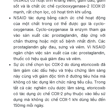
(NSAID) có hoạt tính kháng viêm, giảm đau, giảm
sốt và là chất ức chế cyclooxygenase-2 (COX-2)
mạnh, rất chọn lọc, có hoạt tính khi uống.
NSAID tác dụng bằng cách ức chế hoạt động
của một chất trong cơ thể được gọi là cyclo-
oxygenase. Cyclo-oxygenase là enzym tham gia
vào sản xuất các prostaglandin, đáp ứng với
chấn thương hoặc một số bệnh nhất định. Các
prostaglandin gây đau, sưng và viêm. Vì NSAID
ngăn chặn việc sản xuất của các prostaglandin,
thuốc có hiệu quả giảm đau và viêm.
Sự ức chế chọn lọc COX-2 do dùng etoricoxib đã
làm giảm các dấu hiệu và triệu chứng lâm sàng
này cùng với giảm độc tính ở đường tiêu hóa mà
không có tác dụng lên chức năng tiểu cầu. Trong
tất cả các nghiên cứu dược lâm sàng, etoricoxib
có tác dụng ức chế COX-2 phụ thuộc vào liều sử
dụng mà không ức chế COX-1 khi dùng liều đến
150mg mỗi ngày.