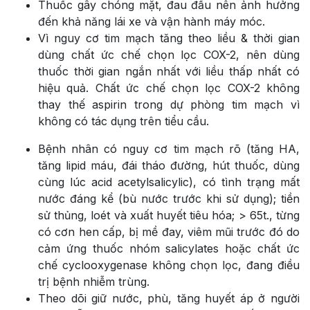
Thuốc gây chóng mặt, đau đầu nên ảnh hưởng
đến khả năng lái xe và vận hành máy móc.
Vì nguy cơ tim mạch tăng theo liều & thời gian
dùng chất ức chế chọn lọc COX-2, nên dùng
thuốc thời gian ngắn nhất với liều thấp nhất có
hiệu quả. Chất ức chế chọn lọc COX-2 không
thay thế aspirin trong dự phòng tim mạch vì
không có tác dụng trên tiểu cầu.
Bệnh nhân có nguy cơ tim mạch rõ (tăng HA,
tăng lipid máu, đái tháo đường, hút thuốc, dùng
cùng lúc acid acetylsalicylic), có tình trạng mất
nước đáng kể (bù nước trước khi sử dụng); tiền
sử thủng, loét và xuất huyết tiêu hóa; > 65t., từng
có cơn hen cấp, bị mề đay, viêm mũi trước đó do
cảm ứng thuốc nhóm salicylates hoặc chất ức
chế cyclooxygenase không chọn lọc, đang điều
trị bệnh nhiễm trùng.
Theo dõi giữ nước, phù, tăng huyết áp ở người