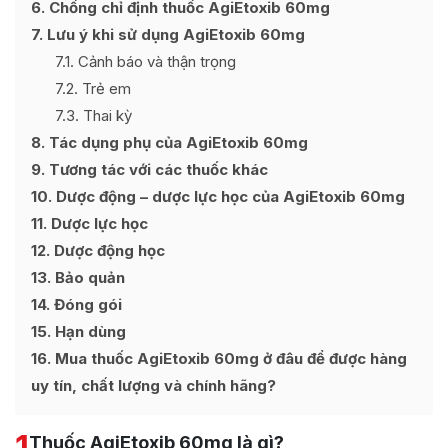
6
Chống chỉ định thuốc AgiEtoxib 60mg
7
Lưu ý khi sử dụng AgiEtoxib 60mg
7.1
Cảnh báo và thận trọng
7.2
Trẻ em
7.3
Thai kỳ
8
Tác dụng phụ của AgiEtoxib 60mg
9
Tương tác với các thuốc khác
10
Dược động – dược lực học của AgiEtoxib 60mg
11
Dược lực học
12
Dược động học
13
Bảo quản
14
Đóng gói
15
Hạn dùng
16
Mua thuốc AgiEtoxib 60mg ở đâu để được hàng
uy tín, chất lượng và chính hãng?
1
Thuốc AgiEtoxib 60mg là gì?