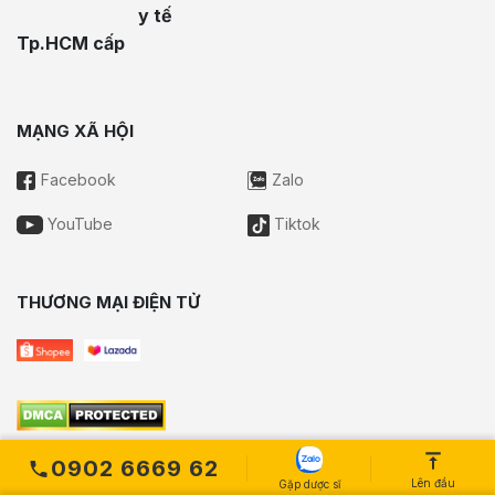
y tế
Tp.HCM cấp
MẠNG XÃ HỘI
Facebook
Zalo
YouTube
Tiktok
THƯƠNG MẠI ĐIỆN TỬ
0902 6669 62
Lên đầu
Gặp dược sĩ