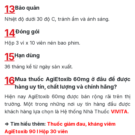
13
Bảo quản
Nhiệt độ dưới 30 độ C, tránh ẩm và ánh sáng.
14
Đóng gói
Hộp 3 vỉ x 10 viên nén bao phim.
15
Hạn dùng
36 tháng kể từ ngày sản xuất.
16
Mua thuốc AgiEtoxib 60mg ở đâu để được
hàng uy tín, chất lượng và chính hãng?
Hiện nay AgiEtoxib 60mg được bán rộng rãi trên thị
trường. Một trong những nơi uy tín hàng đầu được
khách hàng lựa chọn là Hệ thống Nhà Thuốc
VIVITA.
=> Tìm hiểu thêm:
Thuốc giảm đau, kháng viêm
AgiEtoxib 90 l Hộp 30 viên