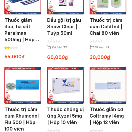
Thuốc giảm
Dầu gội trị gàu
Thuốc trị cảm
đau, hạ sốt
Snow Clear |
cúm Coldfed |
Paralmax
Tuýp 50ml
Chai 80 viên
500mg | Hộp
120 viên
Đã bán 30
Đã bán 39
55,000
₫
60,000
₫
30,000
₫
Thuốc trị cảm
Thuốc chống dị
Thuốc giãn cơ
cúm Rhumenol
ứng Xyzal 5mg
Coltramyl 4mg
Flu 500 | Hộp
| Hộp 10 viên
| Hộp 12 viên
100 viên