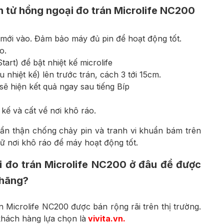
 tử hồng ngoại đo trán Microlife NC200
 mới vào. Đảm bảo máy đủ pin để hoạt động tốt.
o.
art) để bật nhiệt kế microlife
nhiệt kế) lên trước trán, cách 3 tới 15cm.
sẽ hiện kết quả ngay sau tiếng Bíp
 kế và cất về nơi khô ráo.
ẩn thận chống chảy pin và tranh vi khuẩn bám trên
iữ nơi khô ráo để máy hoạt động tốt.
i đo trán Microlife NC200 ở đâu để được
 hãng?
n Microlife NC200 được bán rộng rãi trên thị trường.
khách hàng lựa chọn là
vivita.vn
.