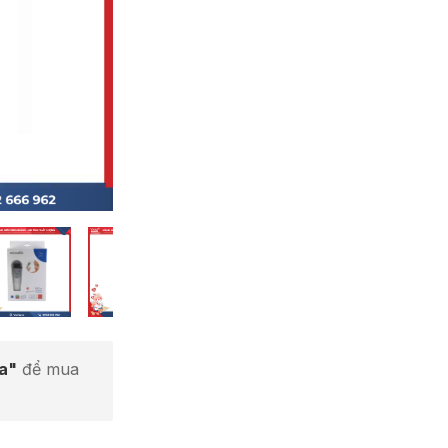
ta"
để mua