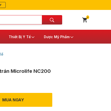
Y
0
Thiết Bị Y Tế
Dược Mỹ Phẩm
Kế
 trán Microlife NC200
MUA NGAY