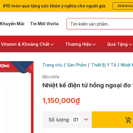
#10 món quà tặng sức khỏe ý nghĩa cho người già
XEM NGA
 Khuyến Mãi
Tin Mới Vivita
Vitamin & Khoáng Chất
Thương Hiệu
Quà Tặng
/
/
/
Trang chủ
Sản Phẩm
Thiết Bị Y Tế
Nhiệt 
Microlife
Nhiệt kế điện tử hồng ngoại đo
1,150,000
₫
Số lượng