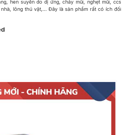
ang, hen suyễn do dị ứng, chảy mũi, nghẹt mũi, ccs
 nhà, lông thú vật,… Đây là sản phẩm rất có ích đối
ed