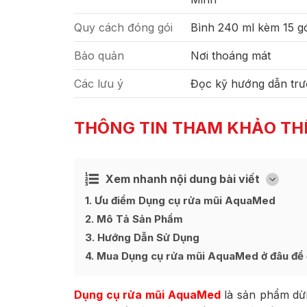
Quy cách đóng gói
Bình 240 ml kèm 15 gó
Bảo quản
Nơi thoáng mát
Các lưu ý
Đọc kỹ hướng dẫn trư
THÔNG TIN THAM KHẢO TH
Xem nhanh nội dung bài viết
Ẩn
[
]
1
Ưu điểm Dụng cụ rửa mũi AquaMed
2
Mô Tả Sản Phẩm
3
Hướng Dẫn Sử Dụng
4
Mua Dụng cụ rửa mũi AquaMed ở đâu để đư
Dụng cụ rửa mũi AquaMed
là sản phẩm dừn