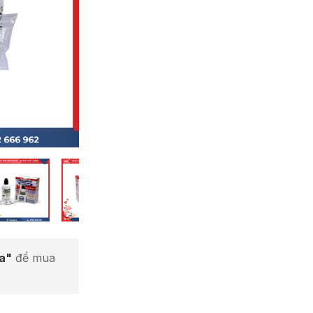
ta"
để mua