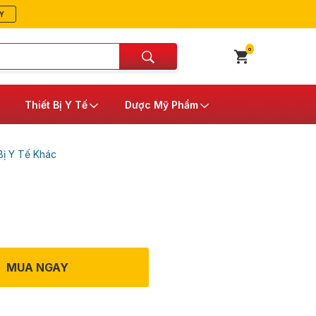
Y
0
Thiết Bị Y Tế
Dược Mỹ Phẩm
Bị Y Tế Khác
MUA NGAY