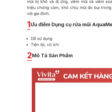
mũi bị khô và dị ứng, viêm mũi và viêm xo
triệu chứng cảm, khó chịu mũi do bụi trong
với gia đình.
1
Ưu điểm Dụng cụ rửa mũi AquaM
Dễ sử dụng
Tiện lợi, có ích
2
Mô Tả Sản Phẩm