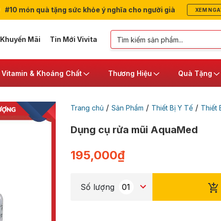
#10 món quà tặng sức khỏe ý nghĩa cho người già
XEM NGA
 Khuyến Mãi
Tin Mới Vivita
Vitamin & Khoáng Chất
Thương Hiệu
Quà Tặng
/
/
/
Trang chủ
Sản Phẩm
Thiết Bị Y Tế
Thiết 
Dụng cụ rửa mũi AquaMed
195,000
₫
Số lượng