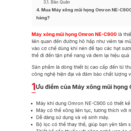
3.1
Bảo Quản
4
Mua Máy xông mũi họng Omron NE-C900 ở 
hãng?
Máy xông mũi họng Omron NE-C900
là th
liên quan đến đường hô hấp như viêm tai mũ
vào cơ chế dùng khí nén để tạo các hạt sươn
thể đi đến tận phế nang và đem lại hiệu quả đ
Sản phẩm là dòng thiết bị cao cấp đến từ 
công nghệ hiện đại và đảm bảo chất lượng vệ
1
Ưu điểm của Máy xông mũi họng
Máy khí dung Omron NE-C900 có thiết kế t
Máy có thể xông liên tục, tương thích với m
Dễ dàng sử dụng và vệ sinh máy.
Bộ lọc có thể thay thế, giúp bạn yên tâm sử