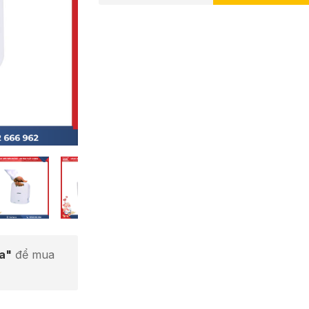
ta"
để mua