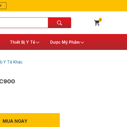
Y
0
Thiết Bị Y Tế
Dược Mỹ Phẩm
Bị Y Tế Khác
-C900
MUA NGAY