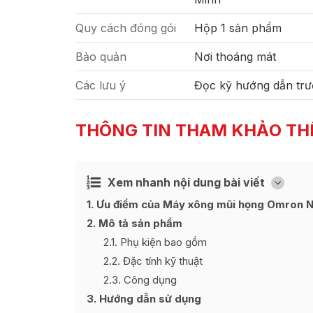
Quy cách đóng gói
Hộp 1 sản phẩm
Bảo quản
Nơi thoáng mát
Các lưu ý
Đọc kỹ hướng dẫn trư
THÔNG TIN THAM KHẢO TH
Xem nhanh nội dung bài viết
Ẩn
[
]
1
Ưu điểm của Máy xông mũi họng Omron 
2
Mô tả sản phẩm
2.1
Phụ kiện bao gồm
2.2
Đặc tính kỹ thuật
2.3
Công dụng
3
Hướng dẫn sử dụng