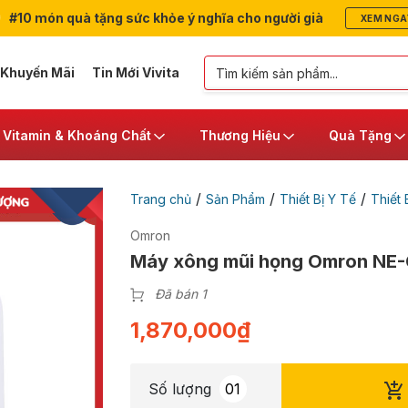
#10 món quà tặng sức khỏe ý nghĩa cho người già
XEM NGA
 Khuyến Mãi
Tin Mới Vivita
Vitamin & Khoáng Chất
Thương Hiệu
Quà Tặng
/
/
/
Trang chủ
Sản Phẩm
Thiết Bị Y Tế
Thiết 
Omron
Máy xông mũi họng Omron NE
Đã bán 1
1,870,000
₫
Số lượng