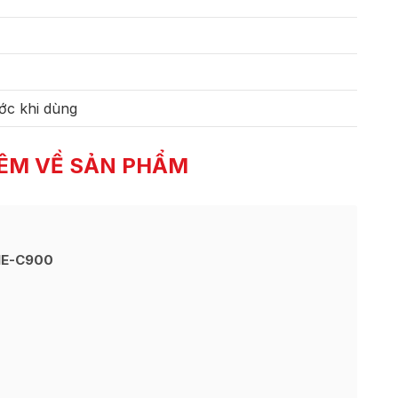
ớc khi dùng
ÊM VỀ SẢN PHẨM
NE-C900