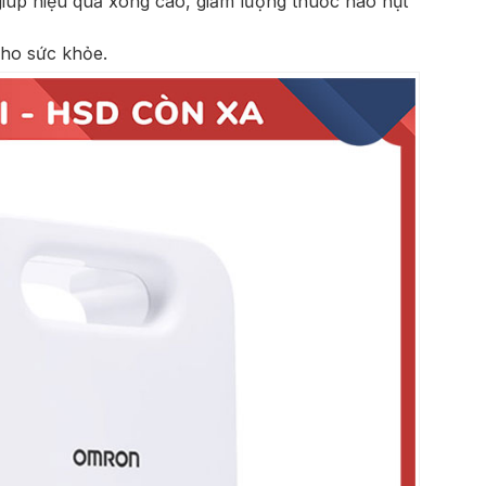
giúp hiệu quả xông cao, giảm lượng thuốc hao hụt
ho sức khỏe.