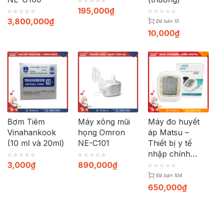
195,000
₫
3,800,000
₫
Đã bán 15
10,000
₫
Bơm Tiêm
Máy xông mũi
Máy đo huyết
Vinahankook
họng Omron
áp Matsu –
(10 ml và 20ml)
NE-C101
Thiết bị y tế
nhập chính
hãng từ Nhật
3,000
₫
890,000
₫
Đã bán 104
650,000
₫