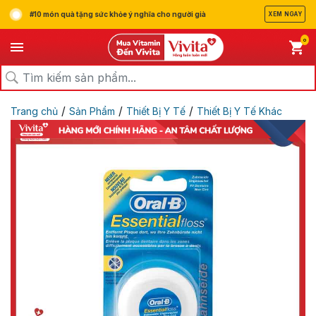
#10 món quà tặng sức khỏe ý nghĩa cho người già
XEM NGAY
0
/
/
/
Trang chủ
Sản Phẩm
Thiết Bị Y Tế
Thiết Bị Y Tế Khác