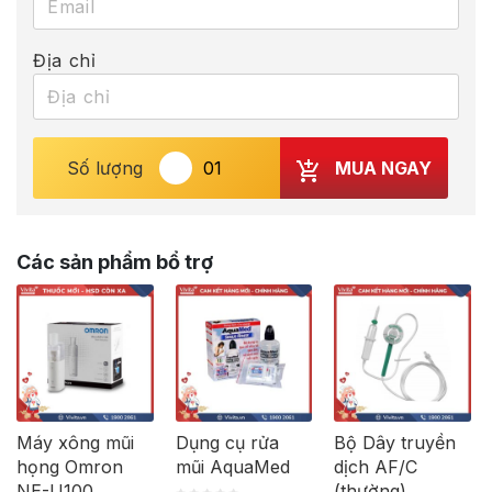
Địa chỉ
MUA NGAY
Số lượng
Các sản phẩm bổ trợ
Máy xông mũi
Dụng cụ rửa
Bộ Dây truyền
họng Omron
mũi AquaMed
dịch AF/C
NE-U100
(thường)