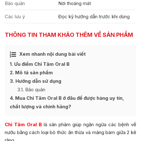
Bảo quản
Nơi thoáng mát
Các lưu ý
Đọc kỹ hướng dẫn trước khi dùng
THÔNG TIN THAM KHẢO THÊM VỀ SẢN PHẨM
Ẩn
Xem nhanh nội dung bài viết
[
]
1
Ưu điểm Chỉ Tăm Oral B
2
Mô tả sản phẩm
3
Hướng dẫn sử dụng
3.1
Bảo quản
4
Mua Chỉ Tăm Oral B ở đâu để được hàng uy tín,
chất lượng và chính hãng?
Chỉ Tăm Oral B
là sản phảm giúp ngăn ngừa các bệnh về
nướu bằng cách loại bỏ thức ăn thừa và mảng bám giữa 2 kẽ
răng.