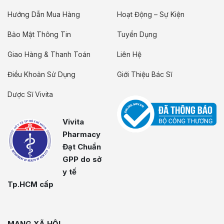
Hướng Dẫn Mua Hàng
Hoạt Động – Sự Kiện
Bảo Mật Thông Tin
Tuyển Dụng
Giao Hàng & Thanh Toán
Liên Hệ
Điều Khoản Sử Dụng
Giới Thiệu Bác Sĩ
Dược Sĩ Vivita
Vivita
Pharmacy
Đạt Chuẩn
GPP do sở
y tế
Tp.HCM cấp
MẠNG XÃ HỘI