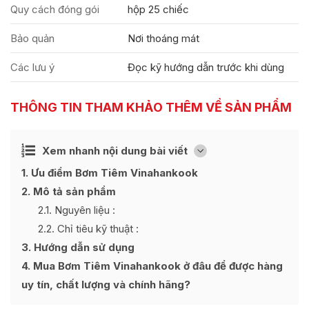
Quy cách đóng gói
hộp 25 chiếc
Bảo quản
Nơi thoáng mát
Các lưu ý
Đọc kỹ hướng dẫn trước khi dùng
THÔNG TIN THAM KHẢO THÊM VỀ SẢN PHẨM
Ẩn
Xem nhanh nội dung bài viết
[
]
1
Ưu điểm Bơm Tiêm Vinahankook
2
Mô tả sản phẩm
2.1
Nguyên liệu :
2.2
Chỉ tiêu kỹ thuật :
3
Hướng dẫn sử dụng
4
Mua Bơm Tiêm Vinahankook ở đâu để được hàng
uy tín, chất lượng và chính hãng?