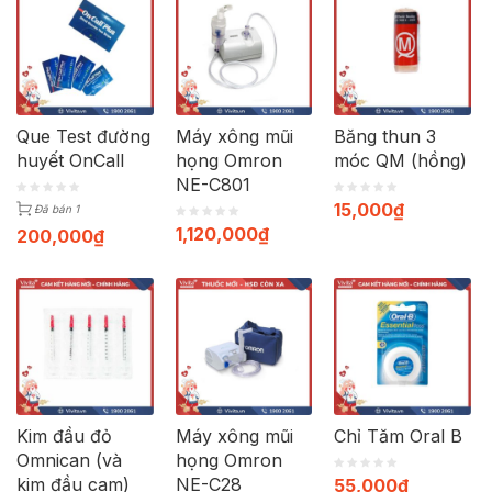
Que Test đường
Máy xông mũi
Băng thun 3
huyết OnCall
họng Omron
móc QM (hồng)
NE-C801
15,000
₫
Đã bán 1
1,120,000
₫
200,000
₫
Kim đầu đỏ
Máy xông mũi
Chỉ Tăm Oral B
Omnican (và
họng Omron
kim đầu cam)
NE-C28
55,000
₫