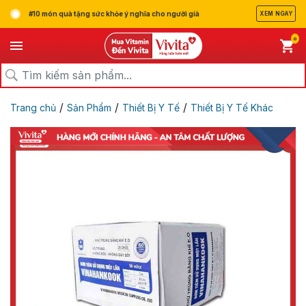
#10 món quà tặng sức khỏe ý nghĩa cho người già
XEM NGAY
0
/
/
/
Trang chủ
Sản Phẩm
Thiết Bị Y Tế
Thiết Bị Y Tế Khác