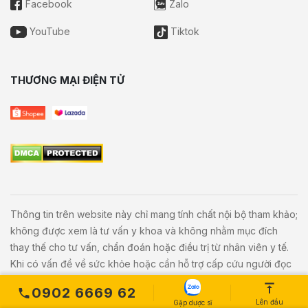
Facebook
Zalo
YouTube
Tiktok
THƯƠNG MẠI ĐIỆN TỬ
Thông tin trên website này chỉ mang tính chất nội bộ tham khảo;
không được xem là tư vấn y khoa và không nhằm mục đích
thay thế cho tư vấn, chẩn đoán hoặc điều trị từ nhân viên y tế.
Khi có vấn đề về sức khỏe hoặc cần hỗ trợ cấp cứu người đọc
cần liên hệ bác sĩ và cơ sở y tế gần nhất.
0902 6669 62
Lên đầu
Gặp dược sĩ
Copyright © 2020
Vivita.vn
All Rights Reserved. Powered by
L