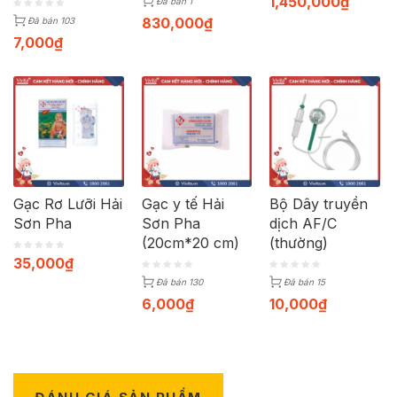
1,450,000
₫
Đã bán 1
830,000
₫
Đã bán 103
7,000
₫
Gạc Rơ Lưỡi Hải
Gạc y tế Hải
Bộ Dây truyền
Sơn Pha
Sơn Pha
dịch AF/C
(20cm*20 cm)
(thường)
35,000
₫
Đã bán 130
Đã bán 15
6,000
₫
10,000
₫