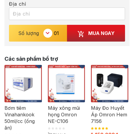
Địa chỉ
MUA NGAY
Số lượng
Các sản phẩm bổ trợ
Bơm tiêm
Máy xông mũi
Máy Đo Huyết
Vinahankook
họng Omron
Áp Omron Hem
50ml/cc (ống
NE-C106
7156
ăn)