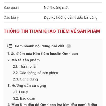
Bảo quản
Nơi thoáng mát
Các lưu ý
Đọc kỹ hướng dẫn trước khi dùng
THÔNG TIN THAM KHẢO THÊM VỀ SẢN PHẨM
Ẩn
Xem nhanh nội dung bài viết
[
]
1
Ưu điểm của Kim tiêm Insulin Omnican
2
Mô tả sản phẩm
2.1
Thành phần
2.2
Các thông số sản phẩm
2.3
Công dụng
3
Hướng dẫn sử dụng
3.1
Lưu ý
3.2
Bảo quản
4
Mua Kim đầu đỏ Omnican (và kim đầu cam) ở đâu