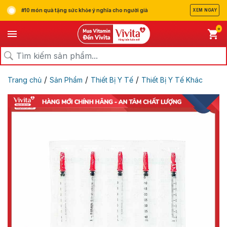
#10 món quà tặng sức khỏe ý nghĩa cho người già
XEM NGAY
0
/
/
/
Trang chủ
Sản Phẩm
Thiết Bị Y Tế
Thiết Bị Y Tế Khác