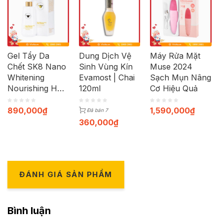
Gel Tẩy Da
Dung Dịch Vệ
Máy Rửa Mặt
Chết SK8 Nano
Sinh Vùng Kín
Muse 2024
Whitening
Evamost | Chai
Sạch Mụn Nâng
Nourishing Hỗ
120ml
Cơ Hiệu Quả
Trợ Làm Sáng
Mịn Da Cơ Thể
890,000
₫
1,590,000
₫
Đã bán 7
| Chai 250ml
360,000
₫
ĐÁNH GIÁ SẢN PHẨM
Bình luận