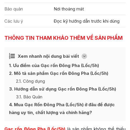
Bảo quản
Nơi thoáng mát
Các lưu ý
Đọc kỹ hướng dẫn trước khi dùng
THÔNG TIN THAM KHẢO THÊM VỀ SẢN PHẨM
Ẩn
Xem nhanh nội dung bài viết
[
]
1
Ưu điểm của Gạc rốn Đông Pha (Lốc/5h)
2
Mô tả sản phẩm Gạc rốn Đông Pha (Lốc/5h)
2.1
Công dụng
3
Hướng dẫn sử dụng Gạc rốn Đông Pha (Lốc/5h)
3.1
Bảo Quản
4
Mua Gạc Rốn Đông Pha (Lốc/5h) ở đâu để được
hàng uy tín, chất lượng và chính hãng?
Gạc rốn Đông Pha (Lốc/5h)
là sản phẩm không thể thiếu