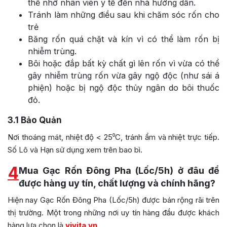
thể nhờ nhân viên y tế đến nhà hướng dẫn.
Tránh làm những điều sau khi chăm sóc rốn cho
trẻ
Băng rốn quá chặt và kín vì có thể làm rốn bị
nhiễm trùng.
Bôi hoặc đắp bất kỳ chất gì lên rốn vì vừa có thể
gây nhiễm trùng rốn vừa gây ngộ độc (như sái á
phiện) hoặc bị ngộ độc thủy ngân do bôi thuốc
đỏ.
3.1
Bảo Quản
Nơi thoáng mát, nhiệt độ < 25⁰C, tránh ẩm và nhiệt trực tiếp.
Số Lô và Hạn sử dụng xem trên bao bì.
4
Mua Gạc Rốn Đông Pha (Lốc/5h) ở đâu để
được hàng uy tín, chất lượng và chính hãng?
Hiện nay Gạc Rốn Đông Pha (Lốc/5h) được bán rộng rãi trên
thị trường. Một trong những nơi uy tín hàng đầu được khách
hàng lựa chọn là
vivita.vn
.