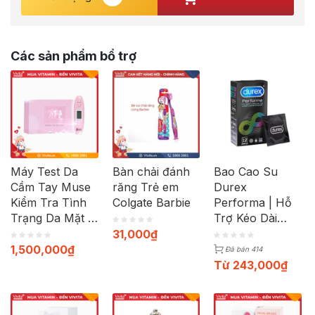
Các sản phẩm bổ trợ
Máy Test Da
Bàn chải đánh
Bao Cao Su
Cầm Tay Muse
răng Trẻ em
Durex
Kiểm Tra Tình
Colgate Barbie
Performa | Hỗ
Trạng Da Mặt |
Trợ Kéo Dài
Bộ Gồm Máy +
Thời Gian | Hộp
31,000
₫
Cáp Sạc
12c
1,500,000
₫
Đã bán 414
Từ
243,000
₫