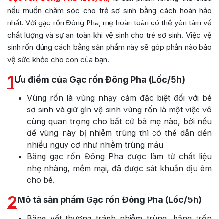
nếu muốn chăm sóc cho trẻ sơ sinh bằng cách hoàn hảo
nhất. Với gạc rốn Đông Pha, mẹ hoàn toàn có thể yên tâm về
chất lượng và sự an toàn khi vệ sinh cho trẻ sơ sinh. Việc vệ
sinh rốn đúng cách bằng sản phẩm này sẽ góp phần nào bảo
vệ sức khỏe cho con của bạn.
1
Ưu điểm của Gạc rốn Đông Pha (Lốc/5h)
Vùng rốn là vùng nhạy cảm đặc biệt đối với bé
sơ sinh và giữ gìn vệ sinh vùng rốn là một việc vô
cùng quan trọng cho bất cứ bà mẹ nào, bởi nếu
để vùng này bị nhiễm trùng thì có thể dẫn đến
nhiều nguy cơ như nhiễm trùng máu
Băng gạc rốn Đông Pha được làm từ chất liệu
nhẹ nhàng, mềm mại, đã được sát khuẩn dịu êm
cho bé.
2
Mô tả sản phẩm Gạc rốn Đông Pha (Lốc/5h)
Băng vết thương tránh nhiễm trùng, băng trốn