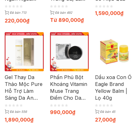
Bệnh Phụ Khoa
Đẹp Da | Hộp
| Chai 150ml
60 Viên
1,590,000
₫
Đã bán 713
Đã bán 492
Từ
890,000
₫
220,000
₫
Gel Thay Da
Phấn Phủ Bột
Dầu xoa Con Ó
Thảo Mộc Pure
Khoáng Vitamin
Eagle Brand
Hỗ Trợ Làm
Muse Trang
Yellow Balm |
Sáng Da An
Điểm Cho Da
Lọ 40g
Toàn | Chai
Mặt Mịn Màng |
150ml
Hộp 10g
990,000
₫
Đã bán 556
Đã bán 45
1,890,000
₫
27,000
₫