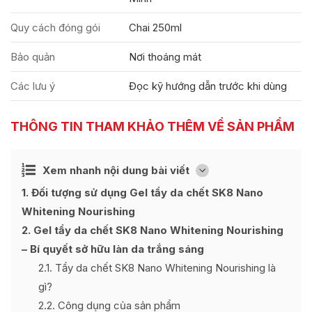
Quy cách đóng gói
Chai 250ml
Bảo quản
Nơi thoáng mát
Các lưu ý
Đọc kỹ hướng dẫn trước khi dùng
THÔNG TIN THAM KHẢO THÊM VỀ SẢN PHẨM
Ẩn
Xem nhanh nội dung bài viết
[
]
1
Đối tượng sử dụng Gel tẩy da chết SK8 Nano
Whitening Nourishing
2
Gel tẩy da chết SK8 Nano Whitening Nourishing
– Bí quyết sở hữu làn da trắng sáng
2.1
Tẩy da chết SK8 Nano Whitening Nourishing là
gì?
2.2
Công dụng của sản phẩm