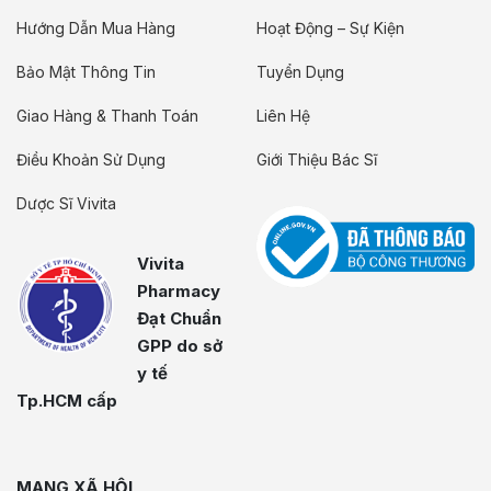
Hướng Dẫn Mua Hàng
Hoạt Động – Sự Kiện
Bảo Mật Thông Tin
Tuyển Dụng
Giao Hàng & Thanh Toán
Liên Hệ
Điều Khoản Sử Dụng
Giới Thiệu Bác Sĩ
Dược Sĩ Vivita
Vivita
Pharmacy
Đạt Chuẩn
GPP do sở
y tế
Tp.HCM cấp
MẠNG XÃ HỘI