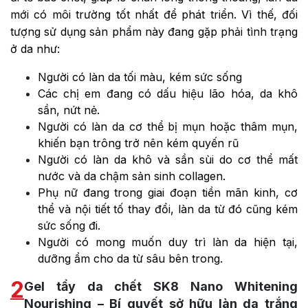
mới có môi trường tốt nhất để phát triển. Vì thế, đối
tượng sử dụng sản phẩm này đang gặp phải tình trạng
ở da như:
Người có làn da tối màu, kém sức sống
Các chị em đang có dấu hiệu lão hóa, da khô
sần, nứt nẻ.
Người có làn da cơ thể bị mụn hoặc thâm mụn,
khiến bạn trông trở nên kém quyến rũ
Người có làn da khô và sần sùi do cơ thể mất
nước và da chậm sản sinh collagen.
Phụ nữ đang trong giai đoạn tiền mãn kinh, cơ
thể và nội tiết tố thay đổi, làn da từ đó cũng kém
sức sống đi.
Người có mong muốn duy trì làn da hiện tại,
dưỡng ẩm cho da từ sâu bên trong.
2
Gel tẩy da chết SK8 Nano Whitening
Nourishing – Bí quyết sở hữu làn da trắng