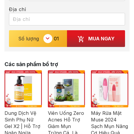
Địa chỉ
MUA NGAY
Số lượng
Các sản phẩm bổ trợ
Dung Dịch Vệ
Viên Uống Zero
Máy Rửa Mặt
Sinh Phụ Nữ
Acnes Hỗ Trợ
Muse 2024
Gel X2 | Hỗ Trợ
Giảm Mụn
Sạch Mụn Nâng
Ngăn Ngừa
Trứng Cá, Làm
Cơ Hiệu Quả