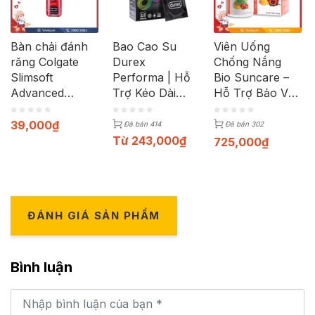
Bàn chải đánh
Bao Cao Su
Viên Uống
răng Colgate
Durex
Chống Nắng
Slimsoft
Performa | Hỗ
Bio Suncare –
Advanced
Trợ Kéo Dài
Hỗ Trợ Bảo Vệ
Volcanic
Thời Gian | Hộp
Da Toàn Diện |
12c
Hộp 60 Viên
39,000
₫
Đã bán 414
Đã bán 302
Từ
243,000
₫
725,000
₫
ĐÁNH GIÁ SẢN PHẨM
Bình luận