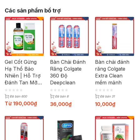
Các sản phẩm bổ trợ
Gel Cốt Gừng
Bàn Chải Đánh
Bàn chải đánh
Hạ Thổ Bảo
Răng Colgate
răng Colgate
Nhiên | Hỗ Trợ
360 Độ
Extra Clean
Đánh Tan Mỡ
Deepclean
mềm mảnh
Bụng Cho Mẹ
Sau Sinh | Lọ
Đã bán 600
Đã bán 8
Đã bán 31
330ml
Từ
190,000
₫
36,000
₫
10,000
₫