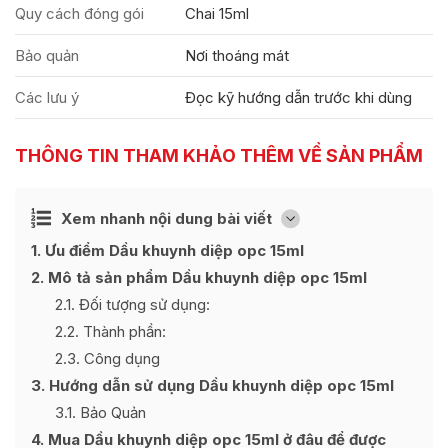
Quy cách đóng gói
Chai 15ml
Bảo quản
Nơi thoáng mát
Các lưu ý
Đọc kỹ hướng dẫn trước khi dùng
THÔNG TIN THAM KHẢO THÊM VỀ SẢN PHẨM
Ẩn
Xem nhanh nội dung bài viết
[
]
1
Ưu điểm Dầu khuynh diệp opc 15ml
2
Mô tả sản phẩm Dầu khuynh diệp opc 15ml
2.1
Đối tượng sử dụng:
2.2
Thành phần:
2.3
Công dụng
3
Hướng dẫn sử dụng Dầu khuynh diệp opc 15ml
3.1
Bảo Quản
4
Mua Dầu khuynh diệp opc 15ml ở đâu để được