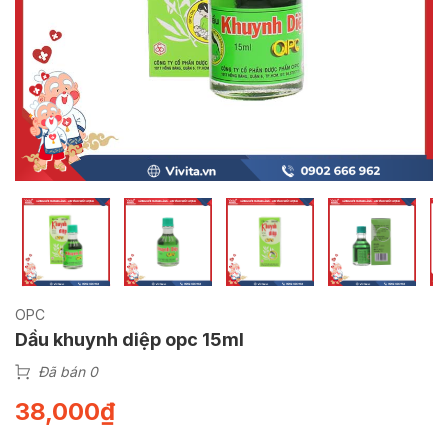
OPC
Dầu khuynh diệp opc 15ml
Đã bán 0
38,000
₫