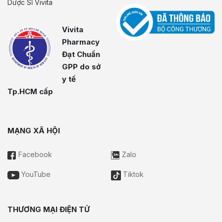
Dược Sĩ Vivita
Vivita
Pharmacy
Đạt Chuẩn
GPP do sở
y tế
Tp.HCM cấp
MẠNG XÃ HỘI
Facebook
Zalo
YouTube
Tiktok
THƯƠNG MẠI ĐIỆN TỬ