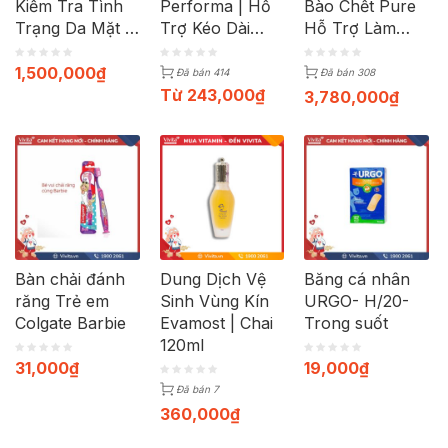
Kiểm Tra Tình
Performa | Hỗ
Bào Chết Pure
Trạng Da Mặt |
Trợ Kéo Dài
Hỗ Trợ Làm
Bộ Gồm Máy +
Thời Gian | Hộp
Sạch Da Mặt | 2
Cáp Sạc
12c
Chai Dạng Tinh
1,500,000
₫
Đã bán 414
Đã bán 308
Chất
Từ
243,000
₫
3,780,000
₫
Bàn chải đánh
Dung Dịch Vệ
Băng cá nhân
răng Trẻ em
Sinh Vùng Kín
URGO- H/20-
Colgate Barbie
Evamost | Chai
Trong suốt
120ml
31,000
₫
19,000
₫
Đã bán 7
360,000
₫