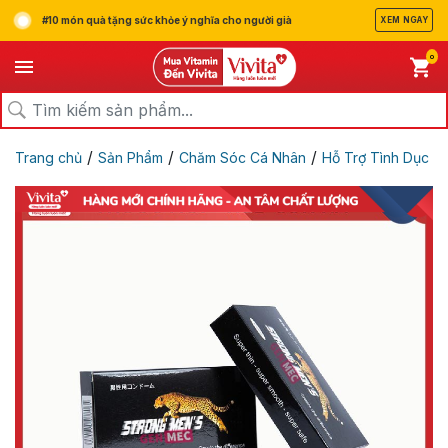
#10 món quà tặng sức khỏe ý nghĩa cho người già
XEM NGAY
0
/
/
/
Trang chủ
Sản Phẩm
Chăm Sóc Cá Nhân
Hỗ Trợ Tình Dục