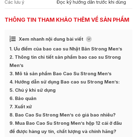
Các lưu ý
Đọc kỹ hướng dẫn trước khi dùng
THÔNG TIN THAM KHẢO THÊM VỀ SẢN PHẨM
Ẩn
Xem nhanh nội dung bài viết
[
]
1
Ưu điểm của bao cao su Nhật Bản Strong Men’s
2
Thông tin chi tiết sản phẩm bao cao su Strong
Men’s
3
Mô tả sản phẩm Bao Cao Su Strong Men’s
4
Hướng dẫn sử dụng Bao cao su Strong Men’s:
5
Chú ý khi sử dụng
6
Bảo quản
7
Xuất xứ
8
Bao Cao Su Strong Men’s có giá bao nhiêu?
9
Mua Bao Cao Su Strong Men’s hộp 12 cái ở đâu
để được hàng uy tín, chất lượng và chính hãng?