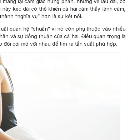
 mang lại cảm giác hưng phấn, nhưng về lâu dài, cơ
g này kéo dài có thể khiến cả hai cảm thấy lãnh cảm,
thành “nghĩa vụ” hơn là sự kết nối.
uất quan hệ “chuẩn” vì nó còn phụ thuộc vào nhiều
hân và sự đồng thuận của cả hai. Điều quan trọng là
o đổi cởi mở với nhau để tìm ra tần suất phù hợp.