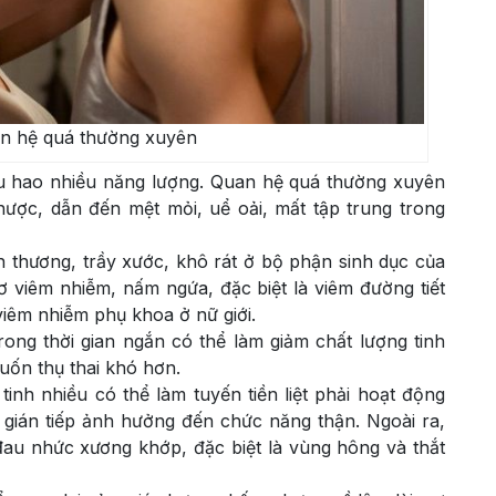
an hệ quá thường xuyên
êu hao nhiều năng lượng. Quan hệ quá thường xuyên
nhược, dẫn đến mệt mỏi, uể oải, mất tập trung trong
n thương, trầy xước, khô rát ở bộ phận sinh dục của
 viêm nhiễm, nấm ngứa, đặc biệt là viêm đường tiết
 viêm nhiễm phụ khoa ở nữ giới.
trong thời gian ngắn có thể làm giảm chất lượng tinh
muốn thụ thai khó hơn.
inh nhiều có thể làm tuyến tiền liệt phải hoạt động
ệt, gián tiếp ảnh hưởng đến chức năng thận. Ngoài ra,
đau nhức xương khớp, đặc biệt là vùng hông và thắt