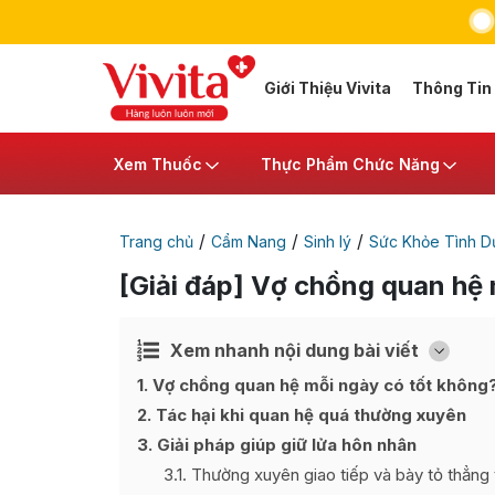
Giới Thiệu Vivita
Thông Tin
Xem Thuốc
Thực Phẩm Chức Năng
/
/
/
Trang chủ
Cẩm Nang
Sinh lý
Sức Khỏe Tình D
[Giải đáp] Vợ chồng quan hệ
Xem nhanh nội dung bài viết
Ẩn
[
]
1
Vợ chồng quan hệ mỗi ngày có tốt không
2
Tác hại khi quan hệ quá thường xuyên
3
Giải pháp giúp giữ lửa hôn nhân
3.1
Thường xuyên giao tiếp và bày tỏ thẳng 