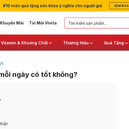
#10 món quà tặng sức khỏe ý nghĩa cho người già
XEM NGA
 Khuyến Mãi
Tin Mới Vivita
Vitamin & Khoáng Chất
Thương Hiệu
Quà Tặng
ục
 mỗi ngày có tốt không?
?
thắn