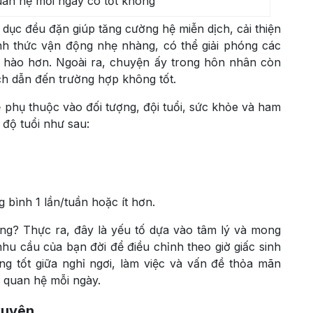
uan hệ mỗi ngày có tốt không
dục đều đặn giúp tăng cường hệ miễn dịch, cải thiện
nh thức vận động nhẹ nhàng, có thể giải phóng các
 hào hơn. Ngoài ra, chuyện ấy trong hôn nhân còn
ch dẫn đến trường hợp không tốt.
ẽ phụ thuộc vào đối tượng, đội tuổi, sức khỏe và ham
 độ tuổi như sau:
g bình 1 lần/tuần hoặc ít hơn.
ng? Thực ra, đây là yếu tố dựa vào tâm lý và mong
hu cầu của bạn đời để điều chỉnh theo giờ giấc sinh
g tốt giữa nghỉ ngơi, làm việc và vấn đề thỏa mãn
 quan hệ mỗi ngày.
xuyên