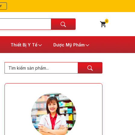
Y
0
Thiết Bị Y Tế
Dược Mỹ Phẩm