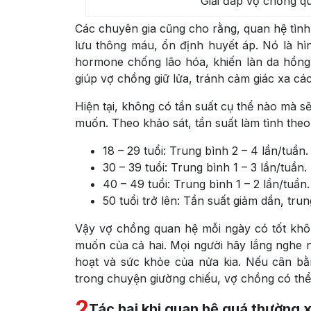
Giải đáp vợ chồng q
Các chuyên gia cũng cho rằng, quan hệ tình 
lưu thông máu, ổn định huyết áp. Nó là hì
hormone chống lão hóa, khiến làn da hồng
giúp vợ chồng giữ lửa, tránh cảm giác xa cá
Hiện tại, không có tần suất cụ thể nào mà s
muốn. Theo khảo sát, tần suất làm tình theo
18 – 29 tuổi: Trung bình 2 – 4 lần/tuần.
30 – 39 tuổi: Trung bình 1 – 3 lần/tuần.
40 – 49 tuổi: Trung bình 1 – 2 lần/tuần.
50 tuổi trở lên: Tần suất giảm dần, trun
Vậy vợ chồng quan hệ mỗi ngày có tốt khô
muốn của cả hai. Mọi người hãy lắng nghe n
hoạt và sức khỏe của nửa kia. Nếu cân bằn
trong chuyện giường chiếu, vợ chồng có thể
2
Tác hại khi quan hệ quá thường 