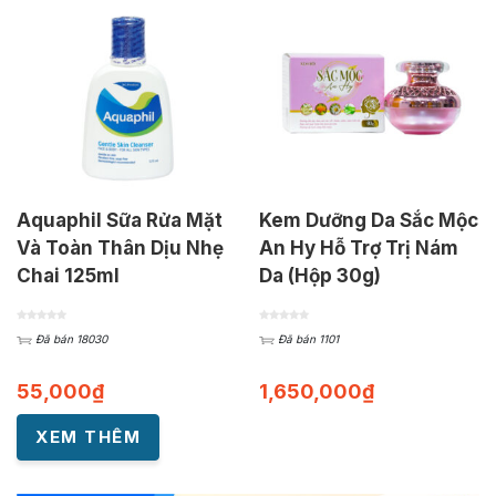
Aquaphil Sữa Rửa Mặt
Kem Dưỡng Da Sắc Mộc
Và Toàn Thân Dịu Nhẹ
An Hy Hỗ Trợ Trị Nám
Chai 125ml
Da (Hộp 30g)
Đã bán 18030
Đã bán 1101
55,000
₫
1,650,000
₫
XEM THÊM