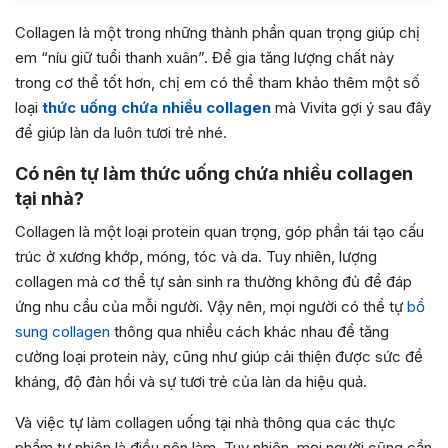
Collagen là một trong những thành phần quan trọng giúp chị
em “níu giữ tuổi thanh xuân”. Để gia tăng lượng chất này
trong cơ thể tốt hơn, chị em có thể tham khảo thêm một số
loại
thức uống chứa nhiều collagen
mà Vivita gợi ý sau đây
để giúp làn da luôn tươi trẻ nhé.
Có nên tự làm thức uống chứa nhiều collagen
tại nhà?
Collagen là một loại protein quan trọng, góp phần tái tạo cấu
trúc ở xương khớp, móng, tóc và da. Tuy nhiên, lượng
collagen mà cơ thể tự sản sinh ra thường không đủ để đáp
ứng nhu cầu của mỗi người. Vậy nên, mọi người có thể tự
bổ
sung collagen
thông qua nhiều cách khác nhau để tăng
cường loại protein này, cũng như giúp cải thiện được sức đề
kháng, độ đàn hồi và sự tươi trẻ của làn da hiệu quả.
Và việc tự làm collagen uống tại nhà thông qua các thực
phẩm tự nhiên là điều nên làm. Tuy nhiên, mọi người cũng cần