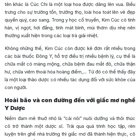
tên khác là Cúc Chi là một loại hoa được dâng lên vua. Biểu
trưng cho sự trường tồn, trường thọ, loài hoa toát lên vẻ đẹp
quyền quý, cao sang. Trong y học cổ truyền, Kim Cúc có tính
hàn, vị ngọt, hơi đắng, tính mát bình, mùi thơm dịu nhẹ nên
thường xuất hiện trong các loại trà giải nhiệt.
Không những thế, Kim Cúc còn được kê đơn rất nhiều trong
các bài thuốc Đông Y, hỗ trợ điều trị nhiều bệnh lý, cụ thể là
chữa mắt có màng mộng, chữa bệnh đau mắt đỏ, chữa thận
hư, chữa viêm thoái hóa hoàng điểm,… Từ đó có thể thấy đây
là một loại thảo dược có nhiều tác dụng đối với sức khỏe của
con người.
Hoài bão và con đường đến với giấc mơ nghề
Y Dược
Niềm đam mê thuở nhỏ là “cái nôi” nuôi dưỡng và thôi thúc
cô trở thành một dược sĩ. Trải qua quá trình học tập, rèn
luyện trên ghế nhà trường thì giấc mơ đã thành hiện thực, cô