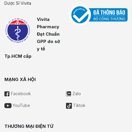
Dược Sĩ Vivita
Vivita
Pharmacy
Đạt Chuẩn
GPP do sở
y tế
Tp.HCM cấp
MẠNG XÃ HỘI
Facebook
Zalo
YouTube
Tiktok
THƯƠNG MẠI ĐIỆN TỬ