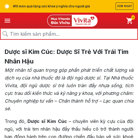
#10 món quà tặng sức khỏe ý nghĩa cho người già
XEM NGAY
0
Dược sĩ Kim Cúc: Dược Sĩ Trẻ Với Trái Tim
Nhân Hậu
Một nhân tố quan trọng góp phần phát triển chất lượng và
dịch vụ của nhà thuốc đó là đội ngũ dược sĩ. Tại Nhà thuốc
Vivita, đội ngũ dược sĩ trẻ luôn tràn đầy nhựa sống, tích
cực trau dồi kiến thức và kỹ năng y khoa, với phương châm:
Chuyên nghiệp tư vấn – Chân thành hỗ trợ – Lạc quan chia
sẻ
.
Trong đó,
Dược sĩ Kim Cúc
– chuyên viên kỳ cựu của đội
ngũ, với trái tim nhân hậu đầy thấu hiểu cô trở thành người
bạn đồng hành trên con đường chiến đấu bảo vệ sức khoẻ