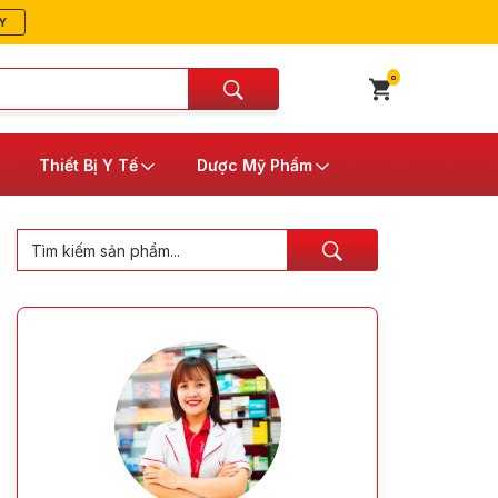
Y
0
Thiết Bị Y Tế
Dược Mỹ Phẩm