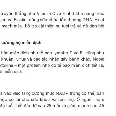
truyền thống như Vitamin C và E nhờ khả năng thúc
llagen và Elastin, cùng sửa chữa tổn thương DNA. Hoạt
 mạch máu, hỗ trợ cải thiện sự tươi trẻ và độ đàn hồi
g cường hệ miễn dịch
 bào miễn dịch như tế bào lympho T và B, cũng như
vi khuẩn, virus và các tác nhân gây bệnh khác. Ngoài
okine – một protein nhỏ do tế bào miễn dịch tiết ra,
ệ miễn dịch.
a vào việc tăng cường mức NAD+ trong cơ thể, dẫn
 học có lợi cho sức khỏe và tuổi thọ. Ở người, hàm
ộ tuổi, bắt đầu từ sau 25 tuổi và giảm mạnh sau 45