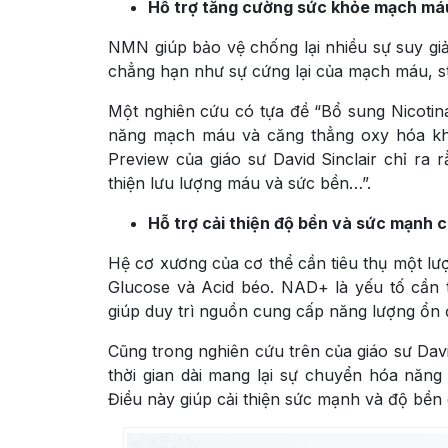
Hỗ trợ tăng cường sức khỏe mạch má
NMN giúp bảo vệ chống lại nhiều sự suy gi
chẳng hạn như sự cứng lại của mạch máu, st
Một nghiên cứu có tựa đề “Bổ sung Nicotin
năng mạch máu và căng thẳng oxy hóa khi
Preview của giáo sư David Sinclair chỉ ra
thiện lưu lượng máu và sức bền…”.
Hỗ trợ cải thiện độ bền và sức mạnh 
Hệ cơ xương của cơ thể cần tiêu thụ một l
Glucose và Acid béo. NAD+ là yếu tố cần
giúp duy trì nguồn cung cấp năng lượng ổn 
Cũng trong nghiên cứu trên của giáo sư Dav
thời gian dài mang lại sự chuyển hóa năng
Điều này giúp cải thiện sức mạnh và độ bền 