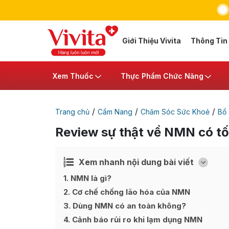
Giới Thiệu Vivita
Thông Tin
Xem Thuốc
Thực Phẩm Chức Năng
/
/
/
Trang chủ
Cẩm Nang
Chăm Sóc Sức Khoẻ
Bổ
Review sự thật về NMN có tố
Xem nhanh nội dung bài viết
Ẩn
[
]
1
NMN là gì?
2
Cơ chế chống lão hóa của NMN
3
Dùng NMN có an toàn không?
4
Cảnh báo rủi ro khi lạm dụng NMN