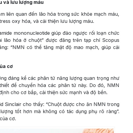
u và lưu lượng máu
ảm liên quan đến lão hóa trong sức khỏe mạch máu,
ress oxy hóa, và cải thiện lưu lượng máu.
amide mononucleotide giúp đảo ngược rối loạn chức
 lão hóa ở chuột” được đăng trên tạp chí Scopus
 rằng: “NMN có thể tăng mật độ mao mạch, giúp cải
của cơ
ượng đáng kể các phân tử năng lượng quan trọng như
 thiết để chuyển hóa các phân tử này. Do đó, NMN
định cho cơ bắp, cải thiện sức mạnh và độ bền.
id Sinclair cho thấy: “Chuột được cho ăn NMN trong
 lượng tốt hơn mà không có tác dụng phụ rõ ràng”.
của cơ.