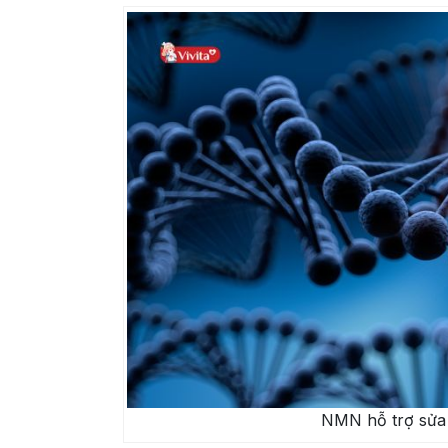
NMN hỗ trợ sửa