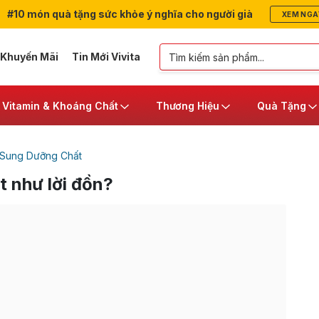
#10 món quà tặng sức khỏe ý nghĩa cho người già
XEM NGA
 Khuyến Mãi
Tin Mới Vivita
Vitamin & Khoáng Chất
Thương Hiệu
Quà Tặng
 Sung Dưỡng Chất
t như lời đồn?