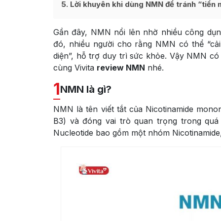
5
Lời khuyên khi dùng NMN để tránh “tiền 
Gần đây, NMN nổi lên nhờ nhiều công dụng
đó, nhiều người cho rằng NMN có thể “cả
diện”, hỗ trợ duy trì sức khỏe. Vậy NMN có 
cùng Vivita
review NMN
nhé.
1
NMN là gì?
NMN là tên viết tắt của Nicotinamide monon
B3) và đóng vai trò quan trọng trong quá
Nucleotide bao gồm một nhóm Nicotinamide