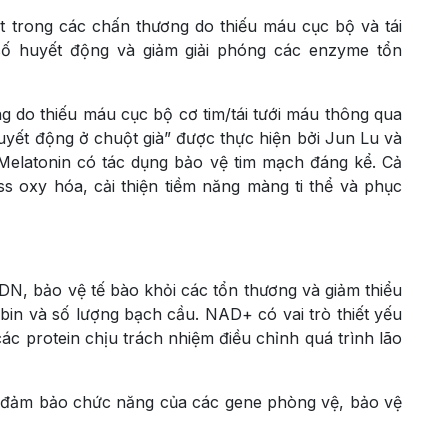
 trong các chấn thương do thiếu máu cục bộ và tái
 số huyết động và giảm giải phóng các enzyme tổn
 do thiếu máu cục bộ cơ tim/tái tưới máu thông qua
uyết động ở chuột già” được thực hiện bởi Jun Lu và
elatonin có tác dụng bảo vệ tim mạch đáng kể. Cả
ss oxy hóa, cải thiện tiềm năng màng ti thể và phục
, bảo vệ tế bào khỏi các tổn thương và giảm thiểu
in và số lượng bạch cầu. NAD+ có vai trò thiết yếu
các protein chịu trách nhiệm điều chỉnh quá trình lão
, đảm bảo chức năng của các gene phòng vệ, bảo vệ