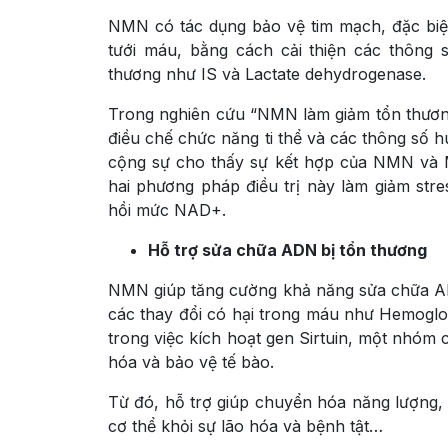
NMN có tác dụng bảo vệ tim mạch, đặc biệt
tưới máu, bằng cách cải thiện các thông
thương như IS và Lactate dehydrogenase.
Trong nghiên cứu “NMN làm giảm tổn thương
điều chế chức năng ti thể và các thông số h
cộng sự cho thấy sự kết hợp của NMN và M
hai phương pháp điều trị này làm giảm stre
hồi mức NAD+.
Hỗ trợ sửa chữa ADN bị tổn thương
NMN giúp tăng cường khả năng sửa chữa ADN
các thay đổi có hại trong máu như Hemoglob
trong việc kích hoạt gen Sirtuin, một nhóm 
hóa và bảo vệ tế bào.
Từ đó, hỗ trợ giúp chuyển hóa năng lượng
cơ thể khỏi sự lão hóa và bệnh tật…