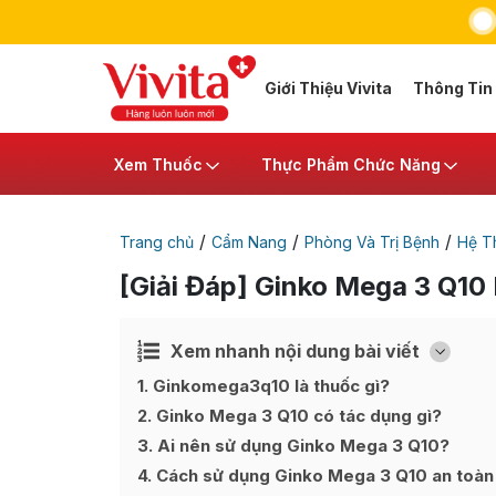
Giới Thiệu Vivita
Thông Tin
Xem Thuốc
Thực Phẩm Chức Năng
/
/
/
Trang chủ
Cẩm Nang
Phòng Và Trị Bệnh
Hệ T
[Giải Đáp] Ginko Mega 3 Q10
Xem nhanh nội dung bài viết
Ẩn
[
]
1
Ginkomega3q10 là thuốc gì?
2
Ginko Mega 3 Q10 có tác dụng gì?
3
Ai nên sử dụng Ginko Mega 3 Q10?
4
Cách sử dụng Ginko Mega 3 Q10 an toàn 