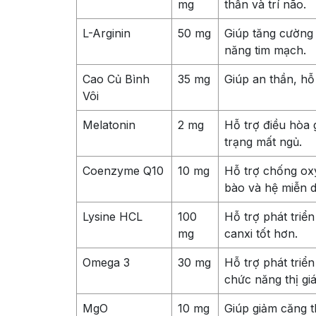
mg
thần và trí não.
L-Arginin
50 mg
Giúp tăng cường 
năng tim mạch.
Cao Củ Bình
35 mg
Giúp an thần, hỗ
Vôi
Melatonin
2 mg
Hỗ trợ điều hòa g
trạng mất ngủ.
Coenzyme Q10
10 mg
Hỗ trợ chống ox
bào và hệ miễn d
Lysine HCL
100
Hỗ trợ phát triể
mg
canxi tốt hơn.
Omega 3
30 mg
Hỗ trợ phát triển
chức năng thị giá
MgO
10 mg
Giúp giảm căng t