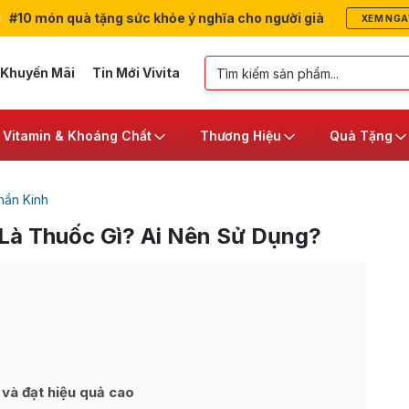
#10 món quà tặng sức khỏe ý nghĩa cho người già
XEM NGA
 Khuyến Mãi
Tin Mới Vivita
Vitamin & Khoáng Chất
Thương Hiệu
Quà Tặng
hần Kinh
 Là Thuốc Gì? Ai Nên Sử Dụng?
và đạt hiệu quả cao