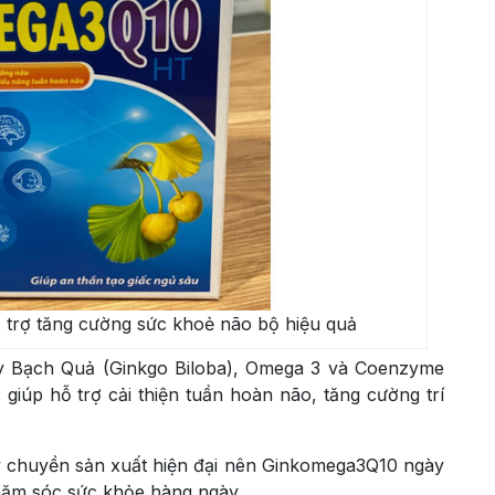
 trợ tăng cường sức khoẻ não bộ hiệu quả
cây Bạch Quả (Ginkgo Biloba), Omega 3 và Coenzyme
iúp hỗ trợ cải thiện tuần hoàn não, tăng cường trí
ây chuyền sản xuất hiện đại nên Ginkomega3Q10 ngày
chăm sóc sức khỏe hàng ngày.