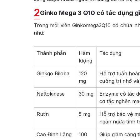
2
Ginko Mega 3 Q10 có tác dụng g
Trong mỗi viên Ginkomega3Q10 có chứa nh
như:
Thành phần
Hàm
Tác dụng
lượng
Ginkgo Biloba
120
Hỗ trợ tuần hoàn
mg
cường trí nhớ và
Nattokinase
30 mg
Enzyme có tác d
cơ tắc nghẽn mạ
Rutin
5 mg
Hỗ trợ bảo vệ m
ngăn ngừa tình t
Cao Đinh Lăng
100
Giúp giảm căng t