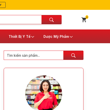
Y
0
Thiết Bị Y Tế
Dược Mỹ Phẩm