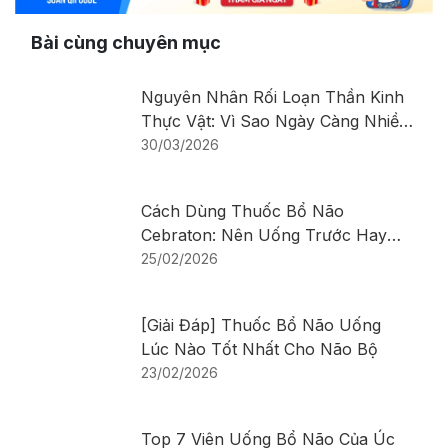
Bài cùng chuyên mục
Nguyên Nhân Rối Loạn Thần Kinh
Thực Vật: Vì Sao Ngày Càng Nhiều
Người Mắc?
30/03/2026
Cách Dùng Thuốc Bổ Não
Cebraton: Nên Uống Trước Hay
Sau Bữa Ăn
25/02/2026
[Giải Đáp] Thuốc Bổ Não Uống
Lúc Nào Tốt Nhất Cho Não Bộ
23/02/2026
Top 7 Viên Uống Bổ Não Của Úc