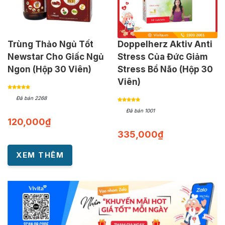
Trùng Thảo Ngủ Tốt
Doppelherz Aktiv Anti
Newstar Cho Giấc Ngủ
Stress Của Đức Giảm
Ngon (Hộp 30 Viên)
Stress Bổ Não (Hộp 30
Viên)
Đã bán 2268
Đã bán 1001
120,000
₫
335,000
₫
XEM THÊM