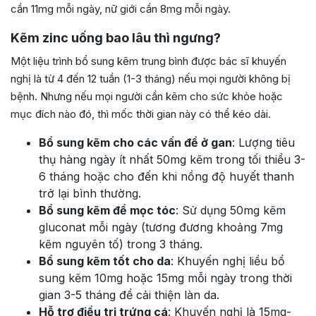
cần 11mg mỗi ngày, nữ giới cần 8mg mỗi ngày.
Kẽm zinc uống bao lâu thì ngưng?
Một liệu trình bổ sung kẽm trung bình được bác sĩ khuyến
nghị là từ 4 đến 12 tuần (1-3 tháng) nếu mọi người không bị
bệnh. Nhưng nếu mọi người cần kẽm cho sức khỏe hoặc
mục đích nào đó, thì mốc thời gian này có thể kéo dài.
Bổ sung kẽm cho các vấn đề ở gan
: Lượng tiêu
thụ hàng ngày ít nhất 50mg kẽm trong tối thiểu 3-
6 tháng hoặc cho đến khi nồng độ huyết thanh
trở lại bình thường.
Bổ sung kẽm để mọc tóc
: Sử dụng 50mg kẽm
gluconat mỗi ngày (tương đương khoảng 7mg
kẽm nguyên tố) trong 3 tháng.
Bổ sung kẽm tốt cho da
: Khuyến nghị liều bổ
sung kẽm 10mg hoặc 15mg mỗi ngày trong thời
gian 3-5 tháng để cải thiện làn da.
Hỗ trợ điều trị trứng cá
: Khuyến nghị là 15mg-