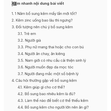
Xem nhanh nội dung bài viết
1
1 Năm bổ sung kẽm mấy lần mới tốt?
2
Kẽm zinc uống bao lâu thì ngưng?
3
Đối tượng nên chú ý bổ sung kẽm
3.1
Trẻ em
3.2
Người già
3.3
Phụ nữ mang thai hoặc cho con bú
3.4
Người ăn chay, ăn kiêng
3.5
Nam giới có nhu cầu cải thiện sinh lý
3.6
Người muốn đẹp da mọc tóc
3.7
Người đang mắc một số bệnh lý
4
Câu hỏi thường gặp về bổ sung kẽm
4.1
Kẽm giúp gì cho cơ thể?
4.2
Bổ sung bao nhiêu kẽm là đủ?
4.3
Làm thế nào để biết cơ thể thiếu kẽm
4.4
Bổ sung kẽm cho người lớn nên ăn gì?