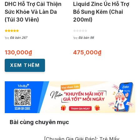
DHC Hỗ Trợ Cải Thiện
Liquid Zinc Úc Hỗ Trợ
Sức Khỏe Và Làn Da
Bổ Sung Kẽm (Chai
(Túi 30 Viên)
200ml)
Đã bán 267
Đã bán 98
130,000
₫
475,000
₫
XEM THÊM
Bài cùng chuyên mục
[Chuyên Gia Giải Đáp]: Trẻ Mấy