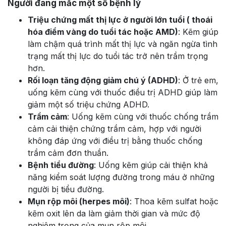
Người đang mắc một số bệnh lý
Triệu chứng mất thị lực ở người lớn tuổi ( thoái
hóa điểm vàng do tuổi tác hoặc AMD)
: Kẽm giúp
làm chậm quá trình mất thị lực và ngăn ngừa tình
trạng mất thị lực do tuổi tác trở nên trầm trọng
hơn.
Rối loạn tăng động giảm chú ý (ADHD)
: Ở trẻ em,
uống kẽm cùng với thuốc điều trị ADHD giúp làm
giảm một số triệu chứng ADHD.
Trầm cảm
: Uống kẽm cùng với thuốc chống trầm
cảm cải thiện chứng trầm cảm, hợp với người
không đáp ứng với điều trị bằng thuốc chống
trầm cảm đơn thuần.
Bệnh tiểu đường
: Uống kẽm giúp cải thiện khả
năng kiểm soát lượng đường trong máu ở những
người bị tiểu đường.
Mụn rộp môi (herpes môi)
: Thoa kẽm sulfat hoặc
kẽm oxit lên da làm giảm thời gian và mức độ
nghiêm trọng của mụn rộp môi.