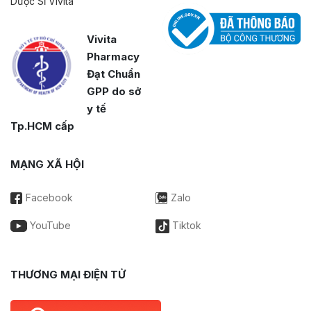
Dược Sĩ Vivita
Vivita
Pharmacy
Đạt Chuẩn
GPP do sở
y tế
Tp.HCM cấp
MẠNG XÃ HỘI
Facebook
Zalo
YouTube
Tiktok
THƯƠNG MẠI ĐIỆN TỬ