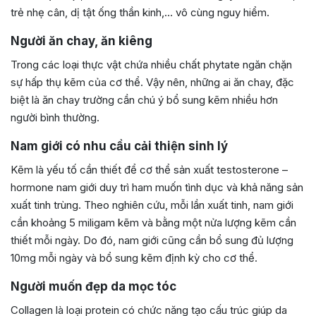
trẻ nhẹ cân, dị tật ống thần kinh,… vô cùng nguy hiểm.
Người ăn chay, ăn kiêng
Trong các loại thực vật chứa nhiều chất phytate ngăn chặn
sự hấp thụ kẽm của cơ thể. Vậy nên, những ai ăn chay, đặc
biệt là ăn chay trường cần chú ý bổ sung kẽm nhiều hơn
người bình thường.
Nam giới có nhu cầu cải thiện sinh lý
Kẽm là yếu tố cần thiết để cơ thể sản xuất testosterone –
hormone nam giới duy trì ham muốn tình dục và khả năng sản
xuất tinh trùng. Theo nghiên cứu, mỗi lần xuất tinh, nam giới
cần khoảng 5 miligam kẽm và bằng một nửa lượng kẽm cần
thiết mỗi ngày. Do đó, nam giới cũng cần bổ sung đủ lượng
10mg mỗi ngày và bổ sung kẽm định kỳ cho cơ thể.
Người muốn đẹp da mọc tóc
Collagen là loại protein có chức năng tạo cấu trúc giúp da