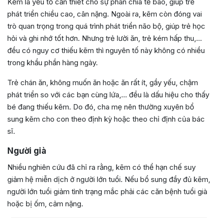
Kẽm là yếu tố cần thiết cho sự phân chia tế bào, giúp trẻ
phát triển chiều cao, cân nặng. Ngoài ra, kẽm còn đóng vai
trò quan trọng trong quá trình phát triển não bộ, giúp trẻ học
hỏi và ghi nhớ tốt hơn. Nhưng trẻ lười ăn, trẻ kém hấp thu,…
đều có nguy cơ thiếu kẽm thì nguyên tố này không có nhiều
trong khẩu phần hàng ngày.
Trẻ chán ăn, không muốn ăn hoặc ăn rất ít, gầy yếu, chậm
phát triển so với các bạn cùng lứa,… đều là dấu hiệu cho thấy
bé đang thiếu kẽm. Do đó, cha mẹ nên thường xuyên bổ
sung kẽm cho con theo định kỳ hoặc theo chỉ định của bác
sĩ.
Người già
Nhiều nghiên cứu đã chỉ ra rằng, kẽm có thể hạn chế suy
giảm hệ miễn dịch ở người lớn tuổi. Nếu bổ sung đầy đủ kẽm,
người lớn tuổi giảm tình trạng mắc phải các căn bệnh tuổi già
hoặc bị ốm, cảm nặng.