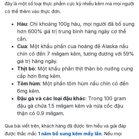
đây là một số loại thực phẩm cực kỳ nhiều kẽm mà mọi người
có thể thêm vào thực đơn.
Hàu
: Chỉ khoảng 100g hàu, mọi người đã bổ sung
hơn 600% giá trị trung bình hàng ngày cơ thể
cần.
Cua
: Một khẩu phần cua hoàng đế Alaska nấu
chín có đến 7 miligam kẽm, tương đương với 59%
giá trị hàng ngày.
Thịt bò
: Một khẩu phần thịt thăn bò nướng cung
cấp hơn 8mg kẽm.
Tôm hùm
: Một phần tôm hùm nấu chín có đến
6mg kẽm.
Đậu gà và các loại đậu khác
: Trong 100 gram
đậu gà chứa 1.5 miligam kẽm và nửa cốc đậu
thận có 0.9 miligam.
Qua bài viết trên, khách hàng đã được tìm hiểu và giải đáp
được thắc mắc
1 năm bổ sung kẽm mấy lần
. Nếu mọi