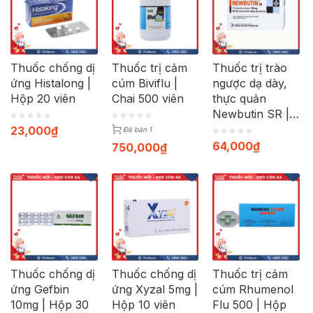
Thuốc chống dị
Thuốc trị cảm
Thuốc trị trào
ứng Histalong |
cúm Biviflu |
ngược dạ dày,
Hộp 20 viên
Chai 500 viên
thực quản
Newbutin SR |
Hộp 30 viên
23,000
₫
Đã bán 1
64,000
₫
750,000
₫
Thuốc chống dị
Thuốc chống dị
Thuốc trị cảm
ứng Gefbin
ứng Xyzal 5mg |
cúm Rhumenol
10mg | Hộp 30
Hộp 10 viên
Flu 500 | Hộp