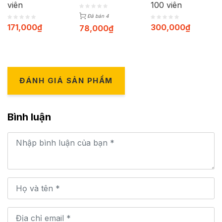
viên
100 viên
Đã bán 4
171,000
₫
300,000
₫
78,000
₫
ĐÁNH GIÁ SẢN PHẨM
Bình luận