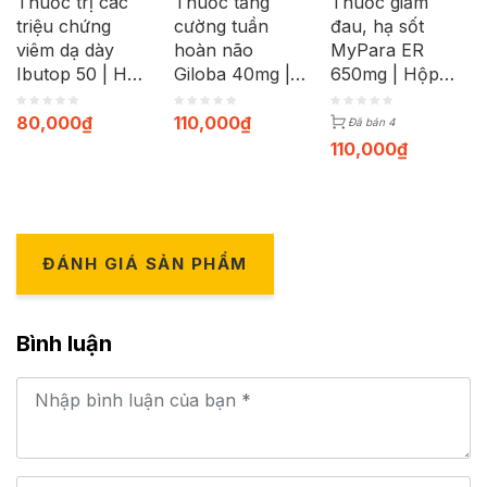
Thuốc trị các
Thuốc tăng
Thuốc giảm
triệu chứng
cường tuần
đau, hạ sốt
viêm dạ dày
hoàn não
MyPara ER
Ibutop 50 | Hộp
Giloba 40mg |
650mg | Hộp
20 viên
Hộp 30 viên
100 viên
80,000
₫
110,000
₫
Đã bán 4
110,000
₫
ĐÁNH GIÁ SẢN PHẨM
Bình luận