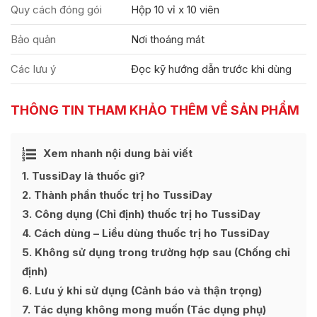
Quy cách đóng gói
Hộp 10 vỉ x 10 viên
Bảo quản
Nơi thoáng mát
Các lưu ý
Đọc kỹ hướng dẫn trước khi dùng
THÔNG TIN THAM KHẢO THÊM VỀ SẢN PHẨM
Ẩn
Xem nhanh nội dung bài viết
[
]
1
TussiDay là thuốc gì?
2
Thành phần thuốc trị ho TussiDay
3
Công dụng (Chỉ định) thuốc trị ho TussiDay
4
Cách dùng – Liều dùng thuốc trị ho TussiDay
5
Không sử dụng trong trường hợp sau (Chống chỉ
định)
6
Lưu ý khi sử dụng (Cảnh báo và thận trọng)
7
Tác dụng không mong muốn (Tác dụng phụ)