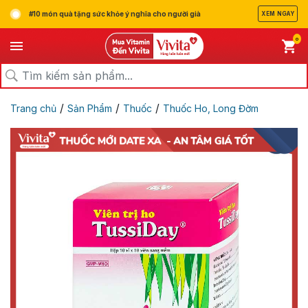
#10 món quà tặng sức khỏe ý nghĩa cho người già
XEM NGAY
0
/
/
/
Trang chủ
Sản Phẩm
Thuốc
Thuốc Ho, Long Đờm