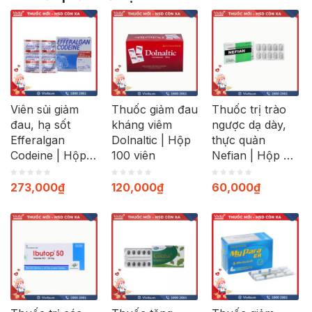
Viên sủi giảm
Thuốc giảm đau
Thuốc trị trào
đau, hạ sốt
kháng viêm
ngược dạ dày,
Efferalgan
Dolnaltic | Hộp
thực quản
Codeine | Hộp
100 viên
Nefian | Hộp 30
40 viên
viên
273,000
₫
120,000
₫
60,000
₫