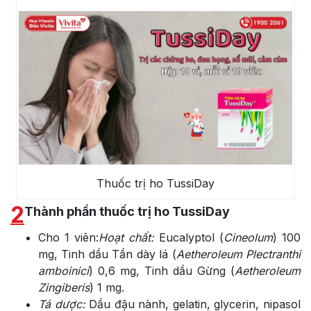
Thuốc trị ho TussiDay
2
Thành phần thuốc trị ho TussiDay
Cho 1 viên:
Hoạt chất:
Eucalyptol (
Cineolum
) 100
mg, Tinh dầu Tần dày lá (
Aetheroleum Plectranthi
amboinici
) 0,6 mg, Tinh dầu Gừng (
Aetheroleum
Zingiberis
) 1 mg.
Tá dược:
Dầu đậu nành, gelatin, glycerin, nipasol