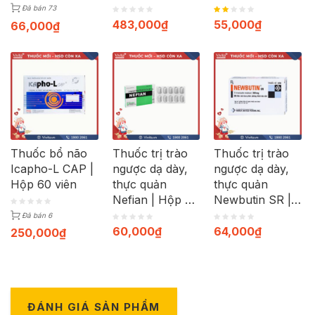
120 viên
Đã bán 73
483,000
₫
55,000
₫
66,000
₫
Thuốc bổ não
Thuốc trị trào
Thuốc trị trào
Icapho-L CAP |
ngược dạ dày,
ngược dạ dày,
Hộp 60 viên
thực quản
thực quản
Nefian | Hộp 30
Newbutin SR |
viên
Hộp 30 viên
Đã bán 6
60,000
₫
64,000
₫
250,000
₫
ĐÁNH GIÁ SẢN PHẨM