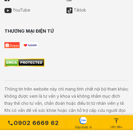
YouTube
Tiktok
THƯƠNG MẠI ĐIỆN TỬ
Thông tin trên website này chỉ mang tính chất nội bộ tham khảo;
không được xem là tư vấn y khoa và không nhằm mục đích
thay thế cho tư vấn, chẩn đoán hoặc điều trị từ nhân viên y tế.
Khi có vấn đề về sức khỏe hoặc cần hỗ trợ cấp cứu người đọc
cần liên hệ bác sĩ và cơ sở y tế gần nhất.
0902 6669 62
Lên đầu
Gặp dược sĩ
Copyright © 2020
Vivita.vn
All Rights Reserved. Powered by
L