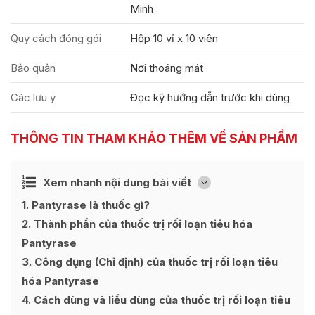
Minh
Quy cách đóng gói
Hộp 10 vỉ x 10 viên
Bảo quản
Nơi thoáng mát
Các lưu ý
Đọc kỹ hướng dẫn trước khi dùng
THÔNG TIN THAM KHẢO THÊM VỀ SẢN PHẨM
Ẩn
Xem nhanh nội dung bài viết
[
]
1
Pantyrase là thuốc gì?
2
Thành phần của thuốc trị rối loạn tiêu hóa
Pantyrase
3
Công dụng (Chỉ định) của thuốc trị rối loạn tiêu
hóa Pantyrase
4
Cách dùng và liều dùng của thuốc trị rối loạn tiêu