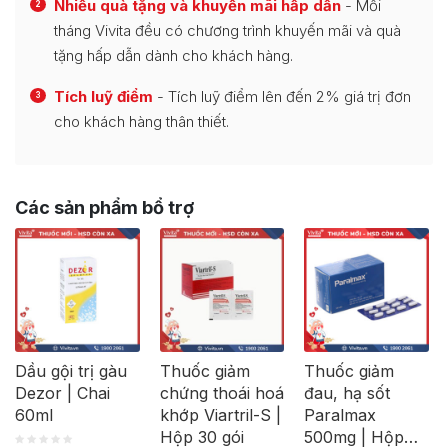
Nhiều quà tặng và khuyến mãi hấp dẫn
- Mỗi
2
tháng Vivita đều có chương trình khuyến mãi và quà
tặng hấp dẫn dành cho khách hàng.
Tích luỹ điểm
- Tích luỹ điểm lên đến 2% giá trị đơn
3
cho khách hàng thân thiết.
Các sản phẩm bổ trợ
Dầu gội trị gàu
Thuốc giảm
Thuốc giảm
Dezor | Chai
chứng thoái hoá
đau, hạ sốt
60ml
khớp Viartril-S |
Paralmax
Hộp 30 gói
500mg | Hộp