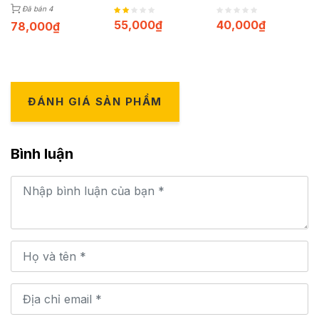
120 viên
100 viên
Đã bán 4
55,000
₫
40,000
₫
78,000
₫
ĐÁNH GIÁ SẢN PHẨM
Bình luận