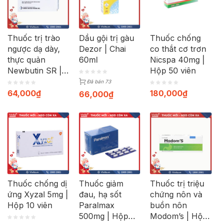
Thuốc trị trào
Dầu gội trị gàu
Thuốc chống
ngược dạ dày,
Dezor | Chai
co thắt cơ trơn
thực quản
60ml
Nicspa 40mg |
Newbutin SR |
Hộp 50 viên
Hộp 30 viên
Đã bán 73
64,000
₫
180,000
₫
66,000
₫
Thuốc chống dị
Thuốc giảm
Thuốc trị triệu
ứng Xyzal 5mg |
đau, hạ sốt
chứng nôn và
Hộp 10 viên
Paralmax
buồn nôn
500mg | Hộp
Modom’s | Hộp