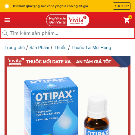
#10 món quà tặng sức khỏe ý nghĩa cho người già
XEM NGAY
0
/
/
/
Trang chủ
Sản Phẩm
Thuốc
Thuốc Tai Mũi Họng