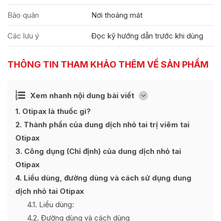
Bảo quản
Nơi thoáng mát
Các lưu ý
Đọc kỹ hướng dẫn trước khi dùng
THÔNG TIN THAM KHẢO THÊM VỀ SẢN PHẨM
Ẩn
Xem nhanh nội dung bài viết
[
]
1
Otipax là thuốc gì?
2
Thành phần của dung dịch nhỏ tai trị viêm tai
Otipax
3
Công dụng (Chỉ định) của dung dịch nhỏ tai
Otipax
4
Liều dùng, đường dùng và cách sử dụng dung
dịch nhỏ tai Otipax
4.1
Liều dùng:
4.2
Đường dùng và cách dùng