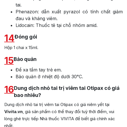
tai.
Phenazon: dẫn xuất pyrazol có tính chất giảm
đau và kháng viêm.
Lidocain: Thuốc tê tại chỗ nhóm amid.
14
Đóng gói
Hộp 1 chai x 15ml.
15
Bảo quản
Để xa tầm tay trẻ em.
Bảo quản ở nhiệt độ dưới 30°C.
16
Dung dịch nhỏ tai trị viêm tai Otipax có giá
bao nhiêu?
Dung dịch nhỏ tai trị viêm tai Otipax có giá niêm yết tại
Vivita.vn
, giá sản phẩm có thể thay đổi tuỳ thời điểm, vui
lòng ghé trực tiếp Nhà thuốc VIVITA để biết giá chính xác
nhất.