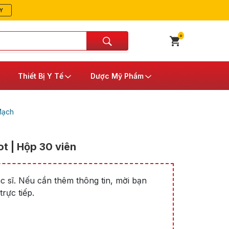
Y
0
Thiết Bị Y Tế
Dược Mỹ Phẩm
Mạch
t | Hộp 30 viên
 sĩ. Nếu cần thêm thông tin, mời bạn
rực tiếp.