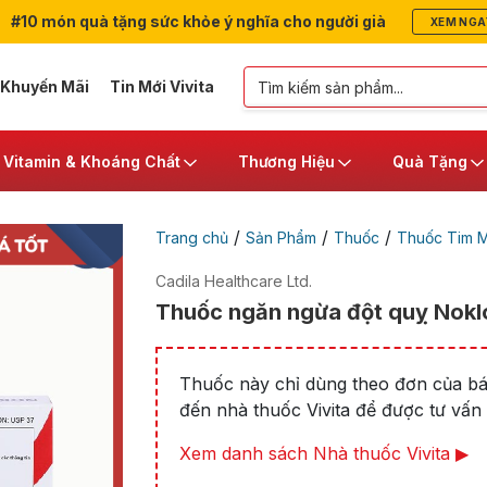
#10 món quà tặng sức khỏe ý nghĩa cho người già
XEM NGA
 Khuyến Mãi
Tin Mới Vivita
Vitamin & Khoáng Chất
Thương Hiệu
Quà Tặng
/
/
/
Trang chủ
Sản Phẩm
Thuốc
Thuốc Tim 
Cadila Healthcare Ltd.
Thuốc ngăn ngừa đột quỵ Noklo
Thuốc này chỉ dùng theo đơn của bác
đến nhà thuốc Vivita để được tư vấn t
Xem danh sách Nhà thuốc Vivita ▶