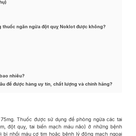
hụ)
g thuốc ngăn ngừa đột quỵ Noklot được không?
 bao nhiêu?
u để được hàng uy tín, chất lượng và chính hãng?
l 75mg. Thuốc được sử dụng để phòng ngừa các tai
im, đột quỵ, tai biến mạch máu não) ở những bệnh
i bị nhồi máu cơ tim hoặc bệnh lý động mạch ngoại