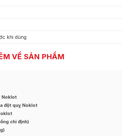
ớc khi dùng
ÊM VỀ SẢN PHẨM
 Noklot
a đột quỵ Noklot
Noklot
ng chỉ định)
g)