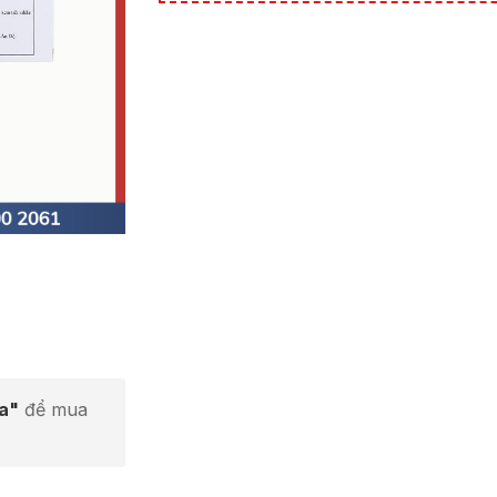
ta"
để mua