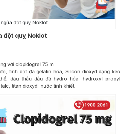
ngừa đột quỵ Noklot
 đột quỵ Noklot
ơng với clopidogrel 75 m
đỏ, tinh bột đã gelatin hóa, Silicon dioxyd dạng keo
h thể, dầu thầu dầu đã hydro hóa, hydroxyl propyl
alc, titan dioxyd, nước tinh khiết.