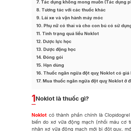
7
Tác dụng không mong muốn (Tác dụng p
8
Tương tác với các thuốc khác
9
Lái xe và vận hành máy móc
10
Phụ nữ có thai và cho con bú có sử dụn
11
Tình trạng quá liều Noklot
12
Dược lực học
13
Dược động học
14
Đóng gói
15
Hạn dùng
16
Thuốc ngăn ngừa đột quỵ Noklot có giá
17
Mua thuốc ngăn ngừa đột quỵ Noklot ở đâ
1
Noklot là thuốc gì?
Noklot
có thành phần chính là Clopidogre
biến do xơ vữa động mạch (nhồi máu cơ t
nhân xơ vữa động mạch mới bị đột quỵ, mớ