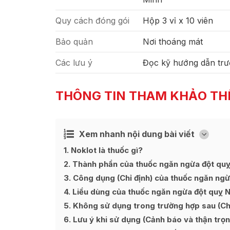
Quy cách đóng gói
Hộp 3 vỉ x 10 viên
Bảo quản
Nơi thoáng mát
Các lưu ý
Đọc kỹ hướng dẫn trư
THÔNG TIN THAM KHẢO TH
Xem nhanh nội dung bài viết
Ẩn
[
]
1
Noklot là thuốc gì?
2
Thành phần của thuốc ngăn ngừa đột quỵ
3
Công dụng (Chỉ định) của thuốc ngăn ngừ
4
Liều dùng của thuốc ngăn ngừa đột quỵ 
5
Không sử dụng trong trường hợp sau (Chố
6
Lưu ý khi sử dụng (Cảnh báo và thận trọn