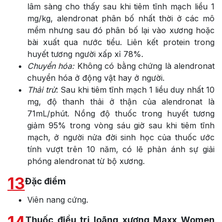
lâm sàng cho thấy sau khi tiêm tĩnh mạch liều 1
mg/kg, alendronat phân bố nhất thời ở các mô
mềm nhưng sau đó phân bố lại vào xương hoặc
bài xuất qua nước tiểu. Liên kết protein trong
huyết tương người xấp xỉ 78%.
Chuyển hóa:
Không có bằng chứng là alendronat
chuyển hóa ở động vật hay ở người.
Thải trừ
: Sau khi tiêm tĩnh mạch 1 liều duy nhất 10
mg, độ thanh thải ở thận của alendronat là
71mL/phút. Nồng độ thuốc trong huyết tương
giảm 95% trong vòng sáu giờ sau khi tiêm tĩnh
mạch, ở người nửa đời sinh học của thuốc ước
tính vượt trên 10 năm, có lẽ phản ánh sự giải
phóng alendronat từ bộ xương.
13
Đặc điểm
Viên nang cứng.
Thuốc điều trị loãng xương Maxx Women