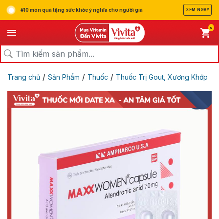
#10 món quà tặng sức khỏe ý nghĩa cho người già
XEM NGAY
0
/
/
/
Trang chủ
Sản Phẩm
Thuốc
Thuốc Trị Gout, Xương Khớp