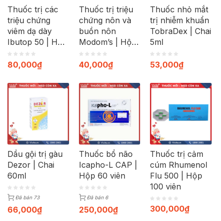
Thuốc trị các
Thuốc trị triệu
Thuốc nhỏ mắt
triệu chứng
chứng nôn và
trị nhiễm khuẩn
viêm dạ dày
buồn nôn
TobraDex | Chai
Ibutop 50 | Hộp
Modom’s | Hộp
5ml
20 viên
100 viên
80,000
₫
40,000
₫
53,000
₫
Dầu gội trị gàu
Thuốc bổ não
Thuốc trị cảm
Dezor | Chai
Icapho-L CAP |
cúm Rhumenol
60ml
Hộp 60 viên
Flu 500 | Hộp
100 viên
Đã bán 73
Đã bán 6
300,000
₫
66,000
₫
250,000
₫