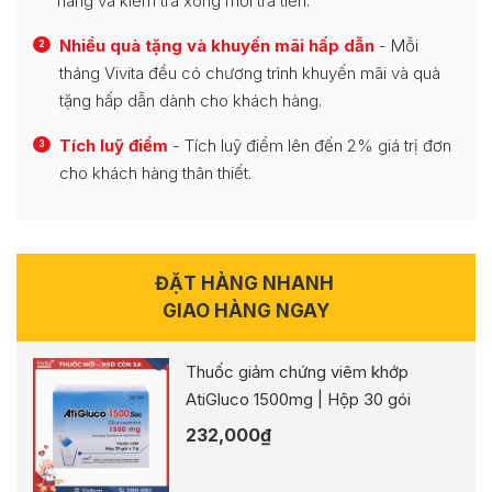
hàng và kiểm tra xong mới trả tiền.
Nhiều quà tặng và khuyến mãi hấp dẫn
- Mỗi
2
tháng Vivita đều có chương trình khuyến mãi và quà
tặng hấp dẫn dành cho khách hàng.
Tích luỹ điểm
- Tích luỹ điểm lên đến 2% giá trị đơn
3
cho khách hàng thân thiết.
ĐẶT HÀNG NHANH
GIAO HÀNG NGAY
Thuốc giảm chứng viêm khớp
AtiGluco 1500mg | Hộp 30 gói
232,000
₫