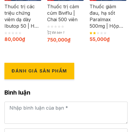
Thuốc trị các
Thuốc trị cảm
Thuốc giảm
triệu chứng
cúm Biviflu |
đau, hạ sốt
viêm dạ dày
Chai 500 viên
Paralmax
Ibutop 50 | Hộp
500mg | Hộp
20 viên
120 viên
Đã bán 1
80,000
₫
55,000
₫
750,000
₫
ĐÁNH GIÁ SẢN PHẨM
Bình luận