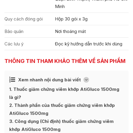
Minh
Quy cách đóng gói
Hộp 30 gói x 3g
Bảo quản
Nơi thoáng mát
Các lưu ý
Đọc kỹ hướng dẫn trước khi dùng
THÔNG TIN THAM KHẢO THÊM VỀ SẢN PHẨM
Ẩn
Xem nhanh nội dung bài viết
[
]
1
Thuốc giảm chứng viêm khớp AtiGluco 1500mg
là gì?
2
Thành phần của thuốc giảm chứng viêm khớp
AtiGluco 1500mg
3
Công dụng (Chỉ định) thuốc giảm chứng viêm
khớp AtiGluco 1500mg