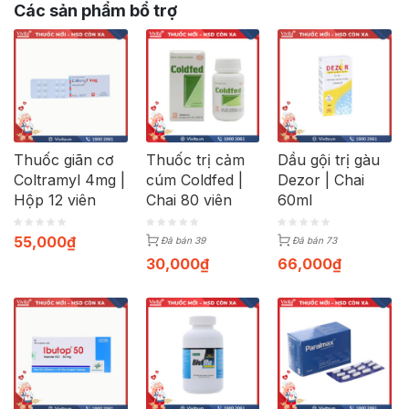
Các sản phẩm bổ trợ
Thuốc giãn cơ
Thuốc trị cảm
Dầu gội trị gàu
Coltramyl 4mg |
cúm Coldfed |
Dezor | Chai
Hộp 12 viên
Chai 80 viên
60ml
55,000
₫
Đã bán 39
Đã bán 73
30,000
₫
66,000
₫