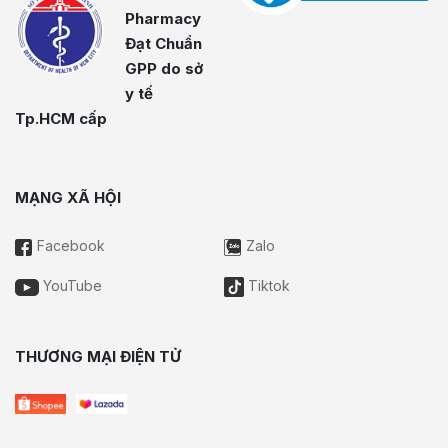
Pharmacy
Đạt Chuẩn
GPP do sở
y tế
Tp.HCM cấp
MẠNG XÃ HỘI
Facebook
Zalo
YouTube
Tiktok
THƯƠNG MẠI ĐIỆN TỬ