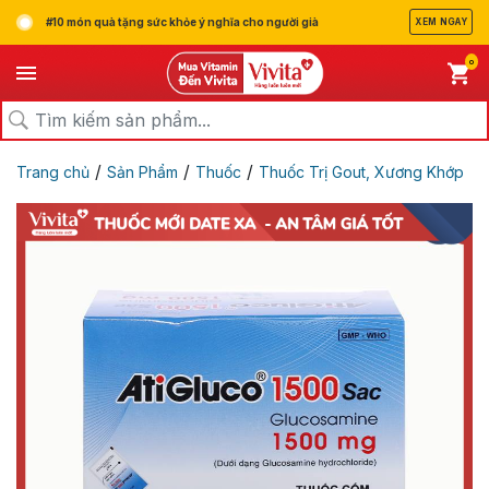
#10 món quà tặng sức khỏe ý nghĩa cho người già
XEM NGAY
0
/
/
/
Trang chủ
Sản Phẩm
Thuốc
Thuốc Trị Gout, Xương Khớp