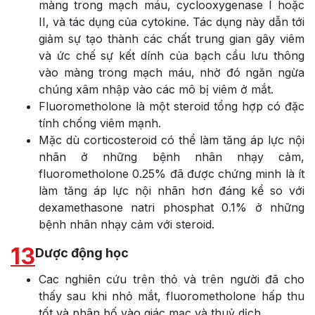
màng trong mạch máu, cyclooxygenase I hoặc
II, và tác dụng của cytokine. Tác dụng này dẫn tới
giảm sự tạo thành các chất trung gian gây viêm
và ức chế sự kết dính của bạch cầu lưu thông
vào màng trong mạch máu, nhờ đó ngăn ngừa
chúng xâm nhập vào các mô bị viêm ở mắt.
Fluorometholone là một steroid tổng hợp có đặc
tính chống viêm mạnh.
Mặc dù corticosteroid có thể làm tăng áp lực nội
nhãn ở những bệnh nhân nhạy cảm,
fluorometholone 0.25% đã được chứng minh là ít
làm tăng áp lực nội nhãn hơn đáng kể so với
dexamethasone natri phosphat 0.1% ở những
bệnh nhân nhạy cảm với steroid.
13
Dược động học
Cac nghiên cứu trên thỏ và trên người đã cho
thấy sau khi nhỏ mắt, fluorometholone hấp thu
tốt và phân bố vào giác mạc và thuỷ dịch.