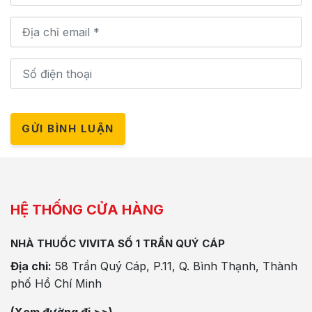
GỬI BÌNH LUẬN
HỆ THỐNG CỬA HÀNG
NHÀ THUỐC VIVITA SỐ 1 TRẦN QUÝ CÁP
Địa chỉ:
58 Trần Quý Cáp, P.11, Q. Bình Thạnh, Thành
phố Hồ Chí Minh
(Xem đường đi >>)