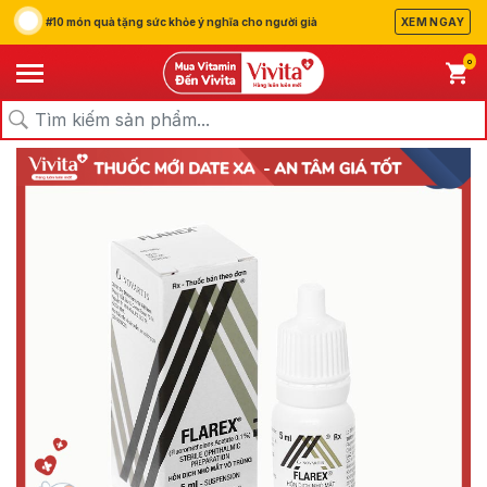
#10 món quà tặng sức khỏe ý nghĩa cho người già
XEM NGAY
0
/
/
/
Trang chủ
Sản Phẩm
Thuốc
Thuốc Nhỏ Mắt, Tra Mắt