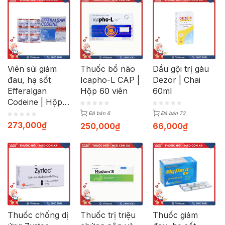
Viên sủi giảm
Thuốc bổ não
Dầu gội trị gàu
đau, hạ sốt
Icapho-L CAP |
Dezor | Chai
Efferalgan
Hộp 60 viên
60ml
Codeine | Hộp
40 viên
Đã bán 6
Đã bán 73
273,000
₫
250,000
₫
66,000
₫
Thuốc chống dị
Thuốc trị triệu
Thuốc giảm