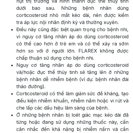
hụt thị trường và hình thành đục thể thuỷ tinh
dưới bao sau. Những bệnh nhân dùng
corticosteroid nhỏ mắt kéo dài, nên được kiểm
tra áp lực nội nhãn định kỳ và thường xuyên.
Điều này cũng đặc biệt quan trọng cho bệnh nhi,
vì nguy cơ tăng nhãn áp do dùng corticosteroid
có thể cao hơn ở trẻ em và có thể xảy ra sớm
hơn so với ở người lớn. FLAREX không được
chấp thuận sử dụng cho bệnh nhi.
Nguy cơ tăng nhãn áp do dùng corticosteroid
và/hoặc đục thể thủy tinh sẽ tăng lên ở những
bệnh nhân dễ nhiễm bệnh (ví dụ: bệnh nhân đái
tháo đường).
Corticosteroid có thể làm giảm sức đề kháng, tạo
điều kiện nhiễm khuẩn, nhiễm nấm hoặc vi rút và
che lấp các dấu hiệu lâm sàng của bệnh.
Ở những bệnh nhân bị loét giác mạc kéo dài đã
từng hoặc đang sử dụng những thuốc này, cần
cân nhắc đến khả năng bị nhiễm nấrn và cần