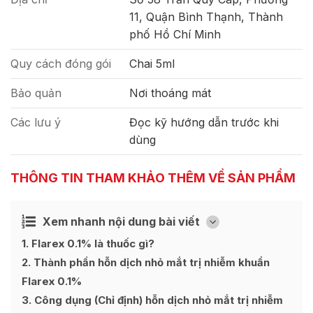
11, Quận Bình Thạnh, Thành
phố Hồ Chí Minh
Quy cách đóng gói
Chai 5ml
Bảo quản
Nơi thoáng mát
Các lưu ý
Đọc kỹ hướng dẫn trước khi
dùng
THÔNG TIN THAM KHẢO THÊM VỀ SẢN PHẨM
Xem nhanh nội dung bài viết
Ẩn
[
]
1
Flarex 0.1% là thuốc gì?
2
Thành phần hỗn dịch nhỏ mắt trị nhiễm khuẩn
Flarex 0.1%
3
Công dụng (Chỉ định) hỗn dịch nhỏ mắt trị nhiễm