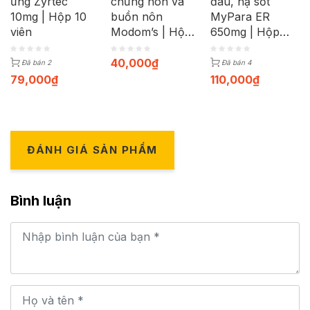
ứng Zyrtec
chứng nôn và
đau, hạ sốt
10mg | Hộp 10
buồn nôn
MyPara ER
viên
Modom’s | Hộp
650mg | Hộp
100 viên
100 viên
40,000
₫
Đã bán 2
Đã bán 4
79,000
₫
110,000
₫
ĐÁNH GIÁ SẢN PHẨM
Bình luận