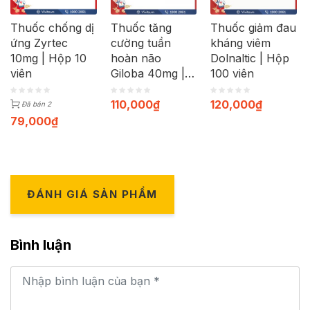
Thuốc chống dị
Thuốc tăng
Thuốc giảm đau
ứng Zyrtec
cường tuần
kháng viêm
10mg | Hộp 10
hoàn não
Dolnaltic | Hộp
viên
Giloba 40mg |
100 viên
Hộp 30 viên
110,000
₫
120,000
₫
Đã bán 2
79,000
₫
ĐÁNH GIÁ SẢN PHẨM
Bình luận