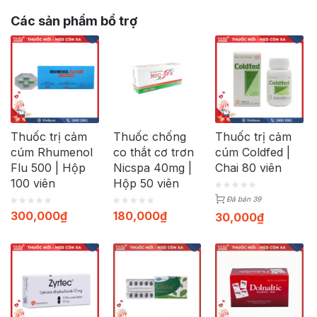
Các sản phẩm bổ trợ
Thuốc trị cảm
Thuốc chống
Thuốc trị cảm
cúm Rhumenol
co thắt cơ trơn
cúm Coldfed |
Flu 500 | Hộp
Nicspa 40mg |
Chai 80 viên
100 viên
Hộp 50 viên
Đã bán 39
300,000
₫
180,000
₫
30,000
₫