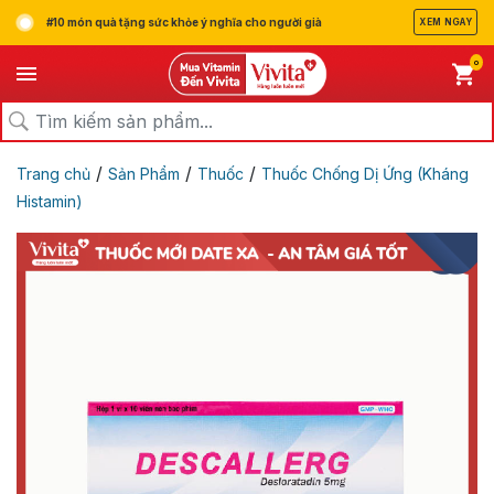
#10 món quà tặng sức khỏe ý nghĩa cho người già
XEM NGAY
0
/
/
/
Trang chủ
Sản Phẩm
Thuốc
Thuốc Chống Dị Ứng (Kháng
Histamin)