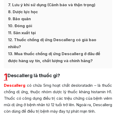
7
Lưu ý khi sử dụng (Cảnh báo và thận trọng)
8
Dược lực học
9
Bảo quản
10
Đóng gói
11
Sản xuất tại
12
Thuốc chống dị ứng Descallerg có giá bao
nhiêu?
13
Mua thuốc chống dị ứng Descallerg ở đâu để
được hàng uy tín, chất lượng và chính hãng?
1
Descallerg là thuốc gì?
Descallerg
có chứa 5mg hoạt chất desloratadin – là thuốc
chống dị ứng, thuộc nhóm dược lý thuốc kháng histamin H1.
Thuốc có công dụng điều trị các triệu chứng của bệnh viêm
mũi dị ứng ở bệnh nhân từ 12 tuổi trở lên. Ngoài ra, Descallerg
còn dùng để điều trị bệnh mày đay tự phát mạn tính.