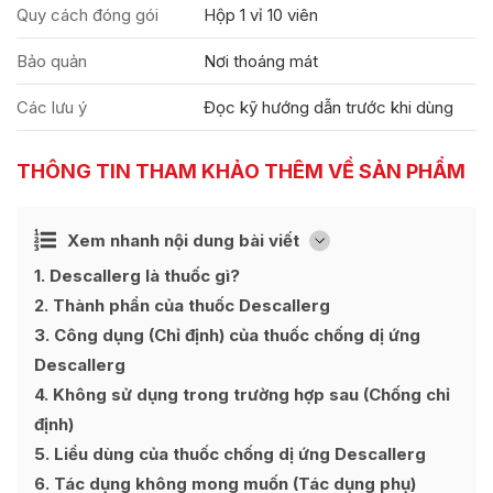
Quy cách đóng gói
Hộp 1 vỉ 10 viên
Bảo quản
Nơi thoáng mát
Các lưu ý
Đọc kỹ hướng dẫn trước khi dùng
THÔNG TIN THAM KHẢO THÊM VỀ SẢN PHẨM
Ẩn
Xem nhanh nội dung bài viết
[
]
1
Descallerg là thuốc gì?
2
Thành phần của thuốc Descallerg
3
Công dụng (Chỉ định) của thuốc chống dị ứng
Descallerg
4
Không sử dụng trong trường hợp sau (Chống chỉ
định)
5
Liều dùng của thuốc chống dị ứng Descallerg
6
Tác dụng không mong muốn (Tác dụng phụ)