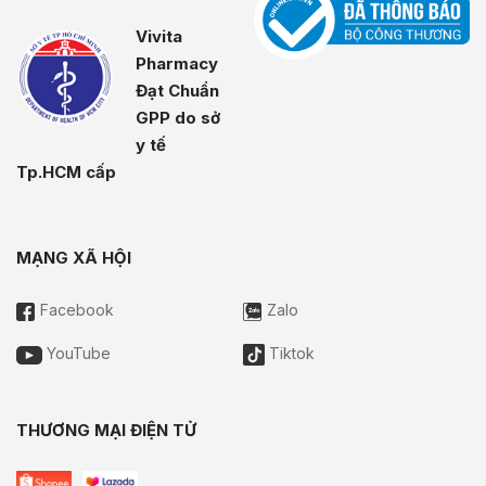
Vivita
Pharmacy
Đạt Chuẩn
GPP do sở
y tế
Tp.HCM cấp
MẠNG XÃ HỘI
Facebook
Zalo
YouTube
Tiktok
THƯƠNG MẠI ĐIỆN TỬ