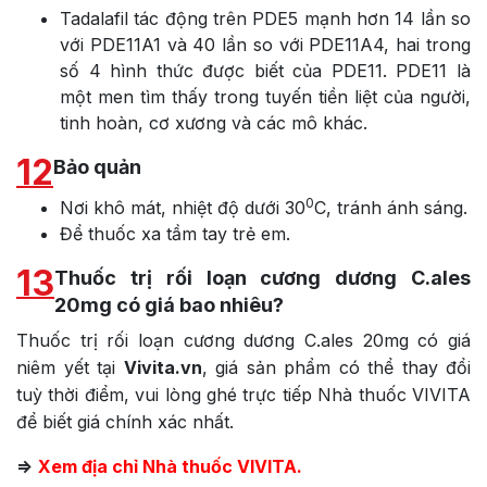
Tadalafil tác động trên PDE5 mạnh hơn 14 lần so
với PDE11A1 và 40 lần so với PDE11A4, hai trong
số 4 hình thức được biết của PDE11. PDE11 là
một men tìm thấy trong tuyến tiền liệt của người,
tinh hoàn, cơ xương và các mô khác.
12
Bảo quản
0
Nơi khô mát, nhiệt độ dưới 30
C, tránh ánh sáng.
Để thuốc xa tầm tay trẻ em.
13
Thuốc trị rối loạn cương dương C.ales
20mg có giá bao nhiêu?
Thuốc trị rối loạn cương dương C.ales 20mg có giá
niêm yết tại
Vivita.vn
, giá sản phẩm có thể thay đổi
tuỳ thời điểm, vui lòng ghé trực tiếp Nhà thuốc VIVITA
để biết giá chính xác nhất.
=>
Xem địa chỉ Nhà thuốc VIVITA.