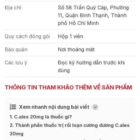
Địa chỉ
Số 58 Trần Quý Cáp, Phường
11, Quận Bình Thạnh, Thành
phố Hồ Chí Minh
Quy cách đóng gói
Hộp 1 viên
Bảo quản
Nơi thoáng mát
Các lưu ý
Đọc kỹ hướng dẫn trước khi
dùng
THÔNG TIN THAM KHẢO THÊM VỀ SẢN PHẨM
Xem nhanh nội dung bài viết
Ẩn
[
]
1
C.ales 20mg là thuốc gì?
2
Thành phần thuốc trị rối loạn cương dương C.ales
20mg