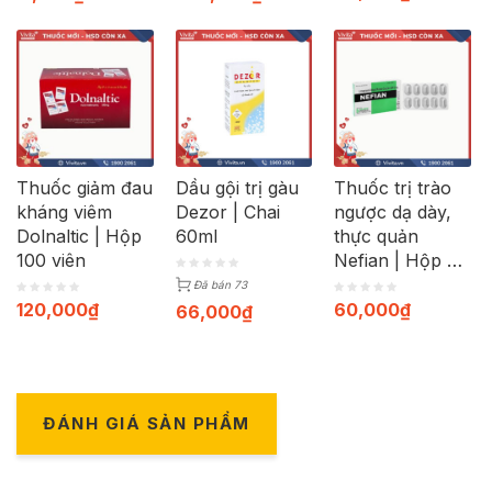
Thuốc giảm đau
Dầu gội trị gàu
Thuốc trị trào
kháng viêm
Dezor | Chai
ngược dạ dày,
Dolnaltic | Hộp
60ml
thực quản
100 viên
Nefian | Hộp 30
viên
Đã bán 73
120,000
₫
60,000
₫
66,000
₫
ĐÁNH GIÁ SẢN PHẨM