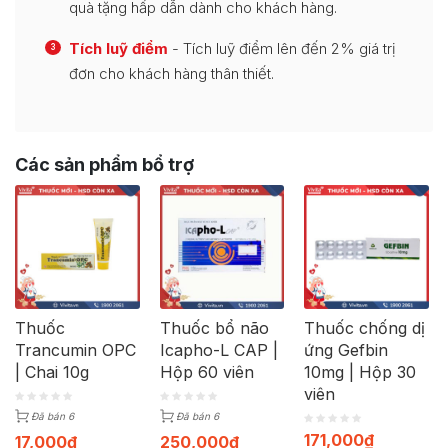
quà tặng hấp dẫn dành cho khách hàng.
Tích luỹ điểm
- Tích luỹ điểm lên đến 2% giá trị
3
đơn cho khách hàng thân thiết.
Các sản phẩm bổ trợ
Thuốc
Thuốc bổ não
Thuốc chống dị
Trancumin OPC
Icapho-L CAP |
ứng Gefbin
| Chai 10g
Hộp 60 viên
10mg | Hộp 30
viên
Đã bán 6
Đã bán 6
171,000
₫
17,000
₫
250,000
₫