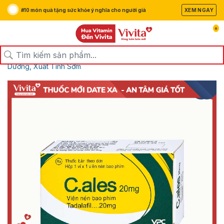
#10 món quà tặng sức khỏe ý nghĩa cho người già
XEM NGAY
0
/
/
/
Trang chủ
Sản Phẩm
Thuốc
Thuốc Rối Loạn Cương
Dương, Xuất Tinh Sớm