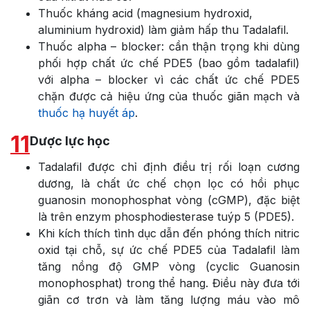
Thuốc kháng acid (magnesium hydroxid,
aluminium hydroxid) làm giảm hấp thu Tadalafil.
Thuốc alpha – blocker: cần thận trọng khi dùng
phối hợp chất ức chế PDE5 (bao gồm tadalafil)
với alpha – blocker vì các chất ức chế PDE5
chặn được cả hiệu ứng của thuốc giãn mạch và
thuốc hạ huyết áp
.
11
Dược lực học
Tadalafil được chỉ định điều trị rối loạn cương
dương, là chất ức chế chọn lọc có hồi phục
guanosin monophosphat vòng (cGMP), đặc biệt
là trên enzym phosphodiesterase tuýp 5 (PDE5).
Khi kích thích tình dục dẫn đến phóng thích nitric
oxid tại chỗ, sự ức chế PDE5 của Tadalafil làm
tăng nồng độ GMP vòng (cyclic Guanosin
monophosphat) trong thể hang. Điều này đưa tới
giãn cơ trơn và làm tăng lượng máu vào mô