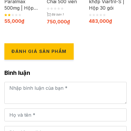
Paralmax
Chai 500 viên
khớp Viartril-S |
500mg | Hộp
Hộp 30 gói
120 viên
Đã bán 1
55,000
₫
483,000
₫
750,000
₫
ĐÁNH GIÁ SẢN PHẨM
Bình luận