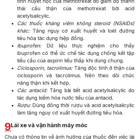
tính huyết học của methotrexat do giảm độ thanh
thải cầu thận của methotrexat bởi acid
acetylsalicylic.
Các thuốc kháng viêm không steroid (NSAIDs)
khác:
Tăng nguy cơ xuất huyết và loét đường
tiêu hóa tác dụng hiệp đồng.
Ibuprofen:
Dữ liệu thực nghiệm cho thấy
ibuprofen có thể ức chế tác dụng chống kết tập
tiểu cầu của aspirin liều thấp khi dùng chung.
Ciclosporin, tacrolimus:
Tăng độc tính ở thận của
ciclosporin và tacrolimus. Nên theo dõi chức
năng thận khi kết hợp.
Các antacid:
Tăng bài tiết acid acetylsalicylic do
tác dụng kiềm hóa nước tiều của antacid.
Rượu:
Dùng đồng thời rượu và acid acetylsalicylic
làm tăng nguy cơ xuất huyết đường tiêu hóa.
9
Lái xe và vận hành máy móc
Chưa có thông tin về ảnh hưởng của thuốc đến việc lái