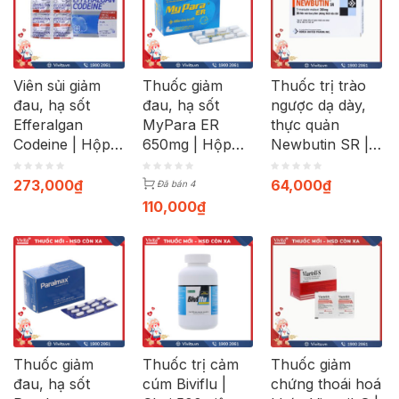
Viên sủi giảm
Thuốc giảm
Thuốc trị trào
đau, hạ sốt
đau, hạ sốt
ngược dạ dày,
Efferalgan
MyPara ER
thực quản
Codeine | Hộp
650mg | Hộp
Newbutin SR |
40 viên
100 viên
Hộp 30 viên
273,000
₫
64,000
₫
Đã bán 4
110,000
₫
Thuốc giảm
Thuốc trị cảm
Thuốc giảm
đau, hạ sốt
cúm Biviflu |
chứng thoái hoá