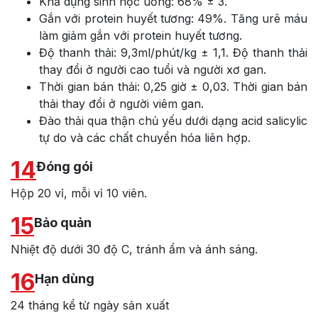
Khả dụng sinh học uống: 68% ± 3.
Gắn với protein huyết tương: 49%. Tăng urê máu
làm giảm gắn với protein huyết tương.
Độ thanh thải: 9,3ml/phút/kg ± 1,1. Độ thanh thải
thay đổi ở người cao tuổi và người xơ gan.
Thời gian bán thải: 0,25 giờ ± 0,03. Thời gian bán
thải thay đổi ở người viêm gan.
Đào thải qua thận chủ yếu dưới dạng acid salicylic
tự do và các chất chuyển hóa liên hợp.
14
Đóng gói
Hộp 20 vỉ, mỗi vỉ 10 viên.
15
Bảo quản
Nhiệt độ dưới 30 độ C, tránh ẩm và ánh sáng.
16
Hạn dùng
24 tháng kể từ ngày sản xuất