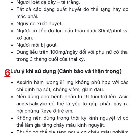
Người loét dạ dày – tá tràng.
Tất cả các dạng xuất huyết do thể tạng hay do
mắc phải.
Nguy cơ xuất huyết.
Người có tốc độ lọc cầu thận dưới 30ml/phút và
xơ gan.
Người mới bị gout.
Dung liều trên 100mg/ngày đối với phụ nữ có thai
trong 3 tháng cuối của thai kỳ.
6
Lưu ý khi sử dụng (Cảnh báo và thận trọng)
Aspirin hàm lượng 81 mg không phù hợp với các
chỉ định hạ sốt, chống viêm, giảm đau.
Nên dùng cho bệnh nhân từ 16 tuổi trở lên. Acid
acetylsalicylic có thể là yếu tố góp phần gây ra
hội chứng Reye ở trẻ em.
Không nên dùng trong thời kỳ kinh nguyệt vì có
thể làm gia tăng chảy máu kinh nguyệt.
Thuốc có thể gia tăng nguy cơ chảy máu nghiêm