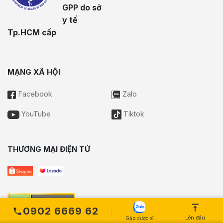
GPP do sở
y tế
Tp.HCM cấp
MẠNG XÃ HỘI
Facebook
Zalo
YouTube
Tiktok
THƯƠNG MẠI ĐIỆN TỬ
0902 6669 62
Lên đầu
Gặp dược sĩ