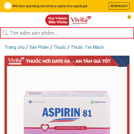
#10 món quà tặng sức khỏe ý nghĩa cho người già
XEM NGAY
0
/
/
/
Trang chủ
Sản Phẩm
Thuốc
Thuốc Tim Mạch