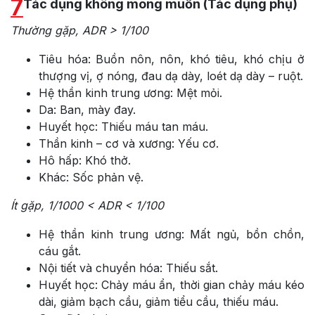
7
Tác dụng không mong muốn (Tác dụng phụ)
Thường gặp, ADR > 1/100
Tiêu hóa: Buồn nôn, nôn, khó tiêu, khó chịu ở
thượng vị, ợ nóng, đau dạ dày, loét dạ dày – ruột.
Hệ thần kinh trung ương: Mệt mỏi.
Da: Ban, mày đay.
Huyết học: Thiếu máu tan máu.
Thần kinh – cơ và xương: Yếu cơ.
Hô hấp: Khó thở.
Khác: Sốc phản vệ.
Ít gặp, 1/1000 < ADR < 1/100
Hệ thần kinh trung ương: Mất ngủ, bồn chồn,
cáu gắt.
Nội tiết và chuyển hóa: Thiếu sắt.
Huyết học: Chảy máu ẩn, thời gian chảy máu kéo
dài, giảm bạch cầu, giảm tiểu cầu, thiếu máu.