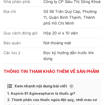
Nhà phân phối
Công ty CP Siêu Thị Sống Khoẻ
Địa chỉ
Số 58 Trần Quý Cáp, Phường
11, Quận Bình Thạnh, Thành
phố Hồ Chí Minh
Quy cách đóng gói
Hộp 20 vỉ x 10 viên
Bảo quản
Nơi thoáng mát
Các lưu ý
Đọc kỹ hướng dẫn trước khi
dùng
THÔNG TIN THAM KHẢO THÊM VỀ SẢN PHẨM
Xem nhanh nội dung bài viết
Ẩn
[
]
1
Aspirin 81 Agimexpharm là thuốc gì?
2
Thành phần của thuốc ngừa đột quỵ, nhồi máu cơ