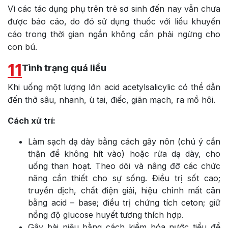
Vì các tác dụng phụ trên trẻ sơ sinh đến nay vẫn chưa
được báo cáo, do đó sử dụng thuốc với liều khuyến
cáo trong thời gian ngắn không cần phải ngừng cho
con bú.
11
Tình trạng quá liều
Khi uống một lượng lớn acid acetylsalicylic có thể dẫn
đến thở sâu, nhanh, ù tai, điếc, giãn mạch, ra mồ hôi.
Cách xử trí:
Làm sạch dạ dày bằng cách gây nôn (chú ý cẩn
thận để không hít vào) hoặc rửa dạ dày, cho
uống than hoạt. Theo dõi và nâng đỡ các chức
năng cần thiết cho sự sống. Điều trị sốt cao;
truyền dịch, chất điện giải, hiệu chỉnh mất cân
bằng acid – base; điều trị chứng tích ceton; giữ
nồng độ glucose huyết tương thích hợp.
Gây bài niệu bằng cách kiềm hóa nước tiểu để