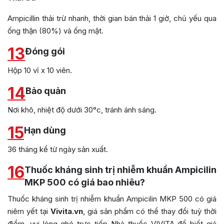
Ampicillin thải trừ nhanh, thời gian bán thải 1 giờ, chủ yếu qua
ống thận (80%) và ống mật.
13
Đóng gói
Hộp 10 vỉ x 10 viên.
14
Bảo quản
Nơi khô, nhiệt độ dưới 30°c, tránh ánh sáng.
15
Hạn dùng
36 tháng kể từ ngày sản xuất.
16
Thuốc kháng sinh trị nhiễm khuẩn Ampicilin
MKP 500 có giá bao nhiêu?
Thuốc kháng sinh trị nhiễm khuẩn Ampicilin MKP 500 có giá
niêm yết tại
Vivita.vn
, giá sản phẩm có thể thay đổi tuỳ thời
điểm, vui lòng ghé trực tiếp Nhà thuốc VIVITA để biết giá