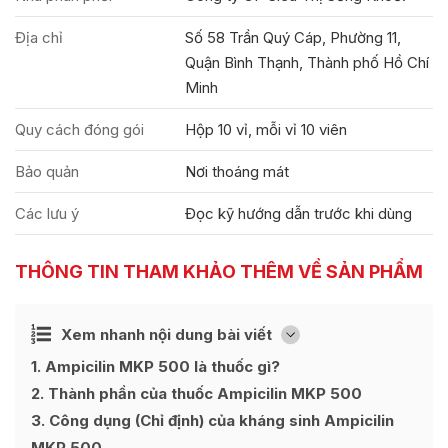
Địa chỉ
Số 58 Trần Quý Cáp, Phường 11,
Quận Bình Thạnh, Thành phố Hồ Chí
Minh
Quy cách đóng gói
Hộp 10 vỉ, mỗi vỉ 10 viên
Bảo quản
Nơi thoáng mát
Các lưu ý
Đọc kỹ hướng dẫn trước khi dùng
THÔNG TIN THAM KHẢO THÊM VỀ SẢN PHẨM
Ẩn
Xem nhanh nội dung bài viết
[
]
1
Ampicilin MKP 500 là thuốc gì?
2
Thành phần của thuốc Ampicilin MKP 500
3
Công dụng (Chỉ định) của kháng sinh Ampicilin
MKP 500