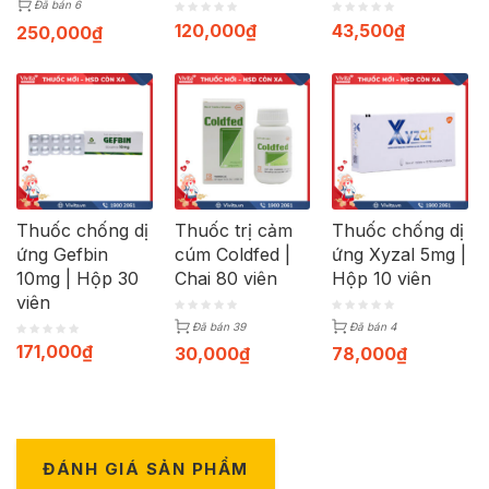
Đã bán 6
120,000
₫
43,500
₫
250,000
₫
Thuốc chống dị
Thuốc trị cảm
Thuốc chống dị
ứng Gefbin
cúm Coldfed |
ứng Xyzal 5mg |
10mg | Hộp 30
Chai 80 viên
Hộp 10 viên
viên
Đã bán 39
Đã bán 4
171,000
₫
30,000
₫
78,000
₫
ĐÁNH GIÁ SẢN PHẨM