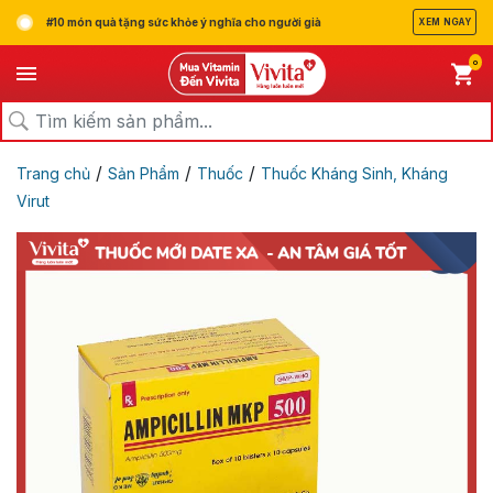
#10 món quà tặng sức khỏe ý nghĩa cho người già
XEM NGAY
0
/
/
/
Trang chủ
Sản Phẩm
Thuốc
Thuốc Kháng Sinh, Kháng
Virut