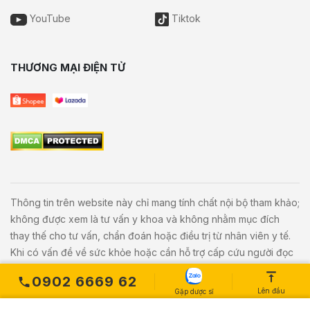
YouTube
Tiktok
THƯƠNG MẠI ĐIỆN TỬ
Thông tin trên website này chỉ mang tính chất nội bộ tham khảo;
không được xem là tư vấn y khoa và không nhằm mục đích
thay thế cho tư vấn, chẩn đoán hoặc điều trị từ nhân viên y tế.
Khi có vấn đề về sức khỏe hoặc cần hỗ trợ cấp cứu người đọc
cần liên hệ bác sĩ và cơ sở y tế gần nhất.
0902 6669 62
Lên đầu
Gặp dược sĩ
Copyright © 2020
Vivita.vn
All Rights Reserved. Powered by
L