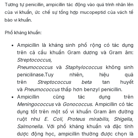
Tương tự penicillin, ampicillin tác động vào quá trình nhân lên
của vi khuẩn, ức chế sự tổng hợp mucopeptid của vách tế
bào vi khuẩn.
Phổ kháng khuẩn:
Ampicillin là kháng sinh phổ rộng có tác dụng
trên cả cầu khuẩn Gram dương và Gram âm:
Streptococcus,
Pneumococcus
và
Staphylococcus
không sinh
penicilinase.Tuy nhiên, hiệu quả
trên
Streptococcus beta
tan huyết
và
Pneumococcus
thấp hơn benzyl penicillin.
Ampicillin cũng tác dụng trên
Meningococcus
và
Gonococcus.
Ampicillin có tác
dụng tốt trên một số vi khuẩn Gram âm đường
ruột như
E. Coli, Proteus mirabilis, Shigella,
Salmonella.
Với phổ kháng khuẩn và đặc tính
dược động học, ampicillin thường được chọn là