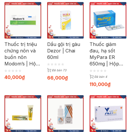
Thuốc trị triệu
Dầu gội trị gàu
Thuốc giảm
chứng nôn và
Dezor | Chai
đau, hạ sốt
buồn nôn
60ml
MyPara ER
Modom’s | Hộp
650mg | Hộp
100 viên
100 viên
Đã bán 73
40,000
₫
66,000
₫
Đã bán 4
110,000
₫