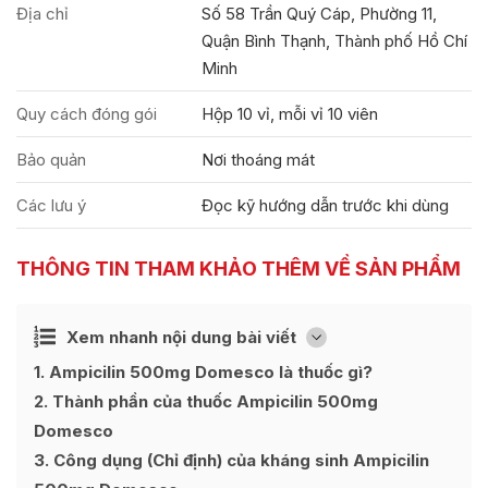
Địa chỉ
Số 58 Trần Quý Cáp, Phường 11,
Quận Bình Thạnh, Thành phố Hồ Chí
Minh
Quy cách đóng gói
Hộp 10 vỉ, mỗi vỉ 10 viên
Bảo quản
Nơi thoáng mát
Các lưu ý
Đọc kỹ hướng dẫn trước khi dùng
THÔNG TIN THAM KHẢO THÊM VỀ SẢN PHẨM
Ẩn
Xem nhanh nội dung bài viết
[
]
1
Ampicilin 500mg Domesco là thuốc gì?
2
Thành phần của thuốc Ampicilin 500mg
Domesco
3
Công dụng (Chỉ định) của kháng sinh Ampicilin