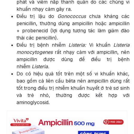
phát và viêm nắp thanh quản do các chủng vi
khuẩn nhạy cảm gây ra.
Điều trị lậu do
Gonococcus
chưa kháng các
penicillin, thường dùng ampicillin hoặc ampicillin
+ probenecid (lợi dụng tương tác làm giảm đào
thải các penicillin).
Điều trị bệnh nhiễm
Listeria:
Vi khuẩn
Listeria
monocytogenes
rất nhạy cảm với ampicillin, nên
ampicillin được dùng để điểu trị bệnh
nhiễm
Listeria.
Do có hiệu quả tốt trên một số vi khuẩn khác,
bao gồm cả liên cầu bêta nên ampicillin dùng rất
tốt trong điều trị nhiễm khuẩn huyết ở trẻ sơ sinh
và trẻ nhỏ, thường được kết hợp với
aminoglycosid.