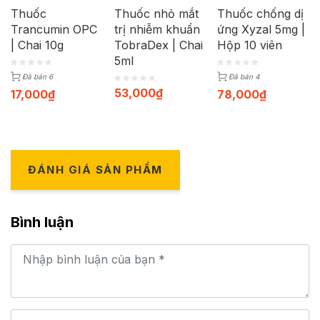
Thuốc
Thuốc nhỏ mắt
Thuốc chống dị
Trancumin OPC
trị nhiễm khuẩn
ứng Xyzal 5mg |
| Chai 10g
TobraDex | Chai
Hộp 10 viên
5ml
Đã bán 6
Đã bán 4
53,000
₫
17,000
₫
78,000
₫
ĐÁNH GIÁ SẢN PHẨM
Bình luận