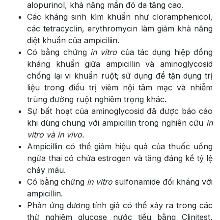
alopurinol, khả năng mẩn đỏ da tăng cao.
Các kháng sinh kìm khuẩn như cloramphenicol,
các tetracyclin, erythromycin làm giảm khả năng
diệt khuẩn của ampiciliin.
Có bằng chứng
in vitro
của tác dụng hiệp đồng
kháng khuẩn giữa ampicillin và aminoglycosid
chống lại vi khuẩn ruột; sử dụng để tận dụng trị
liệu trong điều trị viêm nội tâm mạc và nhiễm
trùng đường ruột nghiêm trọng khác.
Sự bất hoạt của aminoglycosid đã được báo cáo
khi dùng chung với ampicillin trong nghiên cứu
in
v
itro và in vivo.
Ampicillin có thể giảm hiệu quả của thuốc uống
ngừa thai có chứa estrogen và tăng đáng kể tỷ lệ
chảy máu.
Có bằng chứng
in vitro
sulfonamide đối kháng với
ampicillin.
Phản ứng dương tính giả có thể xảy ra trong các
thử nghiệm glucose nước tiểu bằng Clinitest,