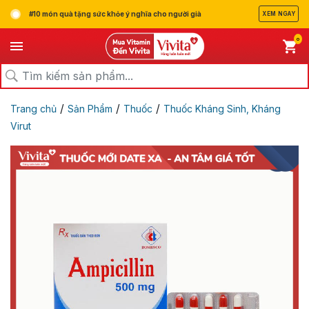
#10 món quà tặng sức khỏe ý nghĩa cho người già
XEM NGAY
0
/
/
/
Trang chủ
Sản Phẩm
Thuốc
Thuốc Kháng Sinh, Kháng
Virut