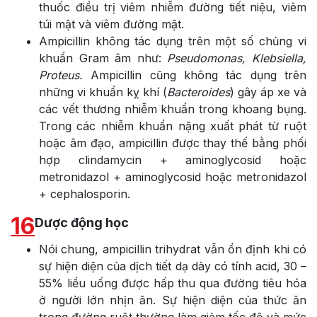
thuốc điều trị viêm nhiễm đường tiết niệu, viêm
túi mật và viêm đường mật.
Ampicillin không tác dụng trên một số chủng vi
khuẩn Gram âm như:
Pseudomonas, Klebsiella,
Proteus.
Ampicillin cũng không tác dụng trên
những vi khuẩn kỵ khí (
Bacteroides
) gây áp xe và
các vết thương nhiễm khuẩn trong khoang bụng.
Trong các nhiễm khuẩn nặng xuất phát từ ruột
hoặc âm đạo, ampicillin được thay thế bằng phối
hợp clindamycin + aminoglycosid hoặc
metronidazol + aminoglycosid hoặc metronidazol
+ cephalosporin.
16
Dược động học
Nói chung, ampicillin trihydrat vẫn ổn định khi có
sự hiện diện của dịch tiết dạ dày có tính acid, 30 –
55% liều uống được hấp thu qua đường tiêu hóa
ở người lớn nhịn ăn. Sự hiện diện của thức ăn
trong đường ruột thường làm giảm tốc độ và mức