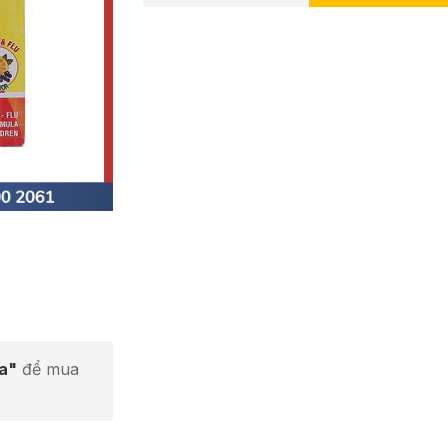
ta"
để mua