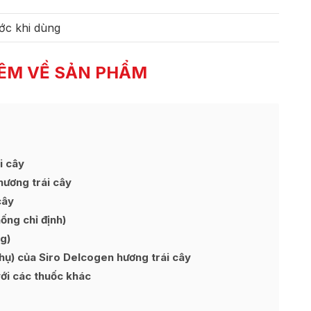
ớc khi dùng
ÊM VỀ SẢN PHẨM
i cây
hương trái cây
cây
ng chỉ định)
g)
) của Siro Delcogen hương trái cây
ới các thuốc khác