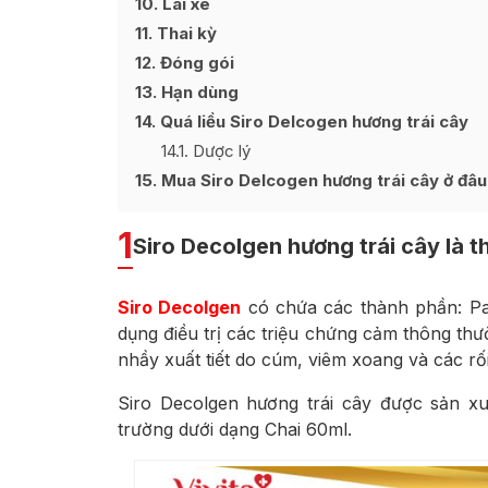
10
Lái xe
11
Thai kỳ
12
Đóng gói
13
Hạn dùng
14
Quá liều Siro Delcogen hương trái cây
14.1
Dược lý
15
Mua Siro Delcogen hương trái cây ở đâu 
1
Siro Decolgen hương trái cây là t
Siro Decolgen
có chứa các thành phần: Par
dụng điều trị các triệu chứng cảm thông th
nhầy xuất tiết do cúm, viêm xoang và các rố
Siro Decolgen hương trái cây được sản xu
trường dưới dạng Chai 60ml.