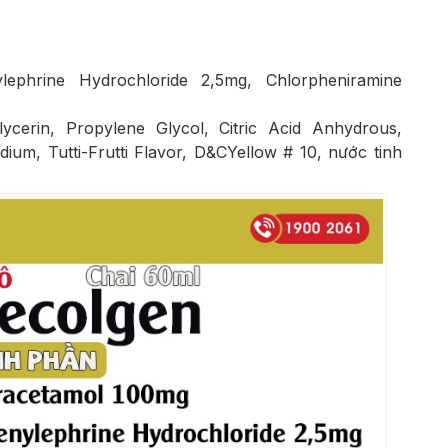
ephrine Hydrochloride 2,5mg, Chlorpheniramine
lycerin, Propylene Glycol, Citric Acid Anhydrous,
dium, Tutti-Frutti Flavor, D&CYellow # 10, nước tinh