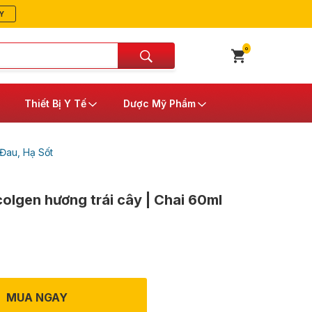
Y
0
Thiết Bị Y Tế
Dược Mỹ Phẩm
Đau, Hạ Sốt
colgen hương trái cây | Chai 60ml
MUA NGAY