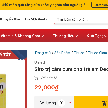
#10 món quà tặng sức khỏe ý nghĩa cho người già
XEM NGA
 Khuyến Mãi
Tin Mới Vivita
Vitamin & Khoáng Chất
Thương Hiệu
Quà Tặng
/
/
/
Trang chủ
Sản Phẩm
Thuốc
Thuốc Giảm 
United
Siro trị cảm cúm cho trẻ em De
Đã bán 12
22,000
₫
Số lượng