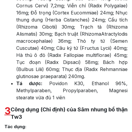
Cornus Cervi) 7,2mg; Viễn chí (Radix Polygalae)
16mg; Đỗ trọng (Cortex Eucommiae) 24mg; Nhục
thung dung (Herba Cistanches) 24mg; Cẩu tích
(Rhizoma Cibotii) 30mg; Trạch tả (Rhizoma
Alismatis) 30mg; Bạch truật (RhizomaAtractylodis
macrocephalae) 36mg; Thỏ ty tử (Semen
Cuscutae) 40mg; Câu kỷ tử (Fructus Lycii) 40mg;
Hà thủ ô đỏ (Radix Fallopiae multiflorae) 45mg;
Tục đoạn (Radix Dipsaci) 58mg; Bách hợp
(Bulbus Lilii) 60mg; Thục địa (Radix Rehmanniae
glutinosae praeparata) 240mg.
Tá dược:
Povidon K30, Ethanol 96%,
Methylparaben, Propylparaben, Magnesi
stearate vừa đủ 1 viên
3
Công dụng (Chỉ định) của Sâm nhung bổ thận
Tw3
Tác dụng: