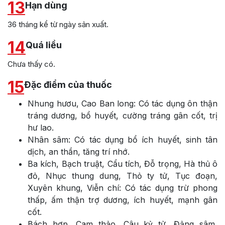
13
Hạn dùng
36 tháng kể từ ngày sản xuất.
14
Quá liều
Chưa thấy có.
15
Đặc điểm của thuốc
Nhung hươu, Cao Ban long: Có tác dụng ôn thận
tráng dương, bổ huyết, cường tráng gân cốt, trị
hư lao.
Nhân sâm: Có tác dụng bổ ích huyết, sinh tân
dịch, an thần, tăng trí nhớ.
Ba kích, Bạch truật, Cẩu tích, Đỗ trọng, Hà thủ ô
đỏ, Nhục thung dung, Thỏ ty tử, Tục đoạn,
Xuyên khung, Viễn chí: Có tác dụng trừ phong
thấp, ấm thận trợ dương, ích huyết, mạnh gân
cốt.
Bách hợp, Cam thảo, Câu kỷ tử, Đảng sâm,