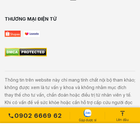
THƯƠNG MẠI ĐIỆN TỬ
Thông tin trên website này chỉ mang tính chất nội bộ tham khảo;
không được xem là tư vấn y khoa và không nhằm mục đích
thay thế cho tư vấn, chẩn đoán hoặc điều trị từ nhân viên y tế.
Khi có vấn đề về sức khỏe hoặc cần hỗ trợ cấp cứu người đọc
cần liên hệ bác sĩ và cơ sở y tế gần nhất.
0902 6669 62
Lên đầu
Gặp dược sĩ
Copyright © 2020
Vivita.vn
All Rights Reserved. Powered by
L
etweb
.
MUA NGAY
Số lượng