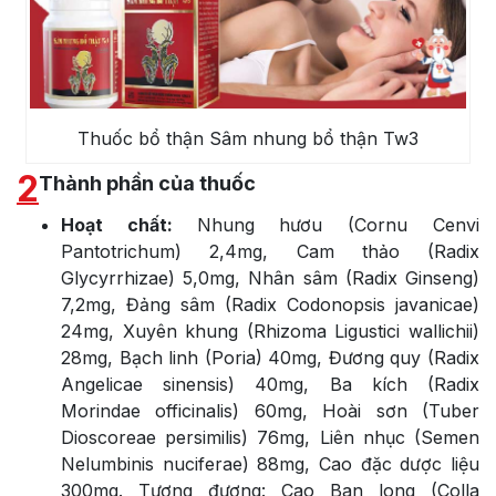
Thuốc bổ thận Sâm nhung bổ thận Tw3
2
Thành phần của thuốc
Hoạt chất:
Nhung hươu (Cornu Cenvi
Pantotrichum) 2,4mg, Cam thảo (Radix
Glycyrrhizae) 5,0mg, Nhân sâm (Radix Ginseng)
7,2mg, Đảng sâm (Radix Codonopsis javanicae)
24mg, Xuyên khung (Rhizoma Ligustici wallichii)
28mg, Bạch linh (Poria) 40mg, Đương quy (Radix
Angelicae sinensis) 40mg, Ba kích (Radix
Morindae officinalis) 60mg, Hoài sơn (Tuber
Dioscoreae persimilis) 76mg, Liên nhục (Semen
Nelumbinis nuciferae) 88mg, Cao đặc dược liệu
300mg. Tương đương: Cao Ban long (Colla