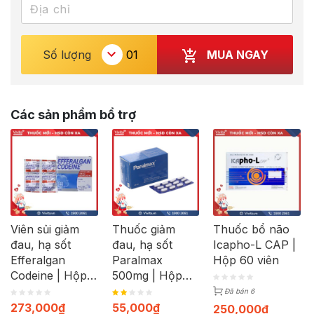
MUA NGAY
Số lượng
Các sản phẩm bổ trợ
Viên sủi giảm
Thuốc giảm
Thuốc bổ não
đau, hạ sốt
đau, hạ sốt
Icapho-L CAP |
Efferalgan
Paralmax
Hộp 60 viên
Codeine | Hộp
500mg | Hộp
40 viên
120 viên
Đã bán 6
273,000
₫
55,000
₫
250,000
₫