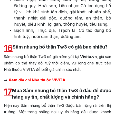
Đương quy, Hoài sơn, Liên nhục: Có tác dụng bổ
tỳ vị, ích khí, sinh tân dịch, giải khát, nhuận phế,
thanh nhiệt giải độc, dưỡng tâm, an thần, bổ
huyết, điều kinh, lợi gan, thông huyết, tiêu sưng.
Bạch linh, Thục địa, Trạch tả: Có tác dụng bổ
tinh tuỷ, nuôi can thận, dưỡng âm.
16
Sâm nhung bổ thận Tw3 có giá bao nhiêu?
Sâm nhung bổ thận Tw3 có giá niêm yết tại
Vivita.vn
, giá sản
phẩm có thể thay đổi tuỳ thời điểm, vui lòng ghé trực tiếp
Nhà thuốc VIVITA để biết giá chính xác nhất.
=>
Xem địa chỉ Nhà thuốc VIVITA.
17
Mua Sâm nhung bổ thận Tw3 ở đâu để được
hàng uy tín, chất lượng và chính hãng?
Hiện nay Sâm nhung bổ thận Tw3 được bán rộng rãi trên thị
trường. Một trong những nơi uy tín hàng đầu được khách