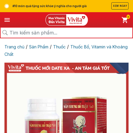
#10 món quà tặng sức khỏe ý nghĩa cho người già
XEM NGAY
0
/
/
/
Trang chủ
Sản Phẩm
Thuốc
Thuốc Bổ, Vitamin và Khoáng
Chất