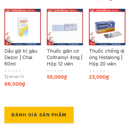
Dầu gội trị gàu
Thuốc giãn cơ
Thuốc chống dị
Dezor | Chai
Coltramyl 4mg |
ứng Histalong |
60ml
Hộp 12 viên
Hộp 20 viên
55,000
₫
23,000
₫
Đã bán 73
66,000
₫
ĐÁNH GIÁ SẢN PHẨM