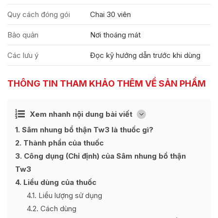
Quy cách đóng gói
Chai 30 viên
Bảo quản
Nơi thoáng mát
Các lưu ý
Đọc kỹ hướng dẫn trước khi dùng
THÔNG TIN THAM KHẢO THÊM VỀ SẢN PHẨM
Ẩn
Xem nhanh nội dung bài viết
[
]
1
Sâm nhung bổ thận Tw3 là thuốc gì?
2
Thành phần của thuốc
3
Công dụng (Chỉ định) của Sâm nhung bổ thận
Tw3
4
Liều dùng của thuốc
4.1
Liều lượng sử dụng
4.2
Cách dùng