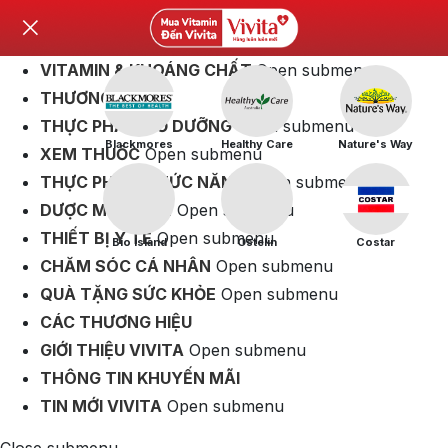
VITAMIN & KHOÁNG CHẤT
Open submenu
THƯƠNG HIỆU
THỰC PHẨM BỔ DƯỠNG
Open submenu
Blackmores
Healthy Care
Nature's Way
XEM THUỐC
Open submenu
THỰC PHẨM CHỨC NĂNG
Open submenu
DƯỢC MỸ PHẨM
Open submenu
THIẾT BỊ Y TẾ
Open submenu
Bio Island
Ostelin
Costar
CHĂM SÓC CÁ NHÂN
Open submenu
QUÀ TẶNG SỨC KHỎE
Open submenu
CÁC THƯƠNG HIỆU
GIỚI THIỆU VIVITA
Open submenu
THÔNG TIN KHUYẾN MÃI
TIN MỚI VIVITA
Open submenu