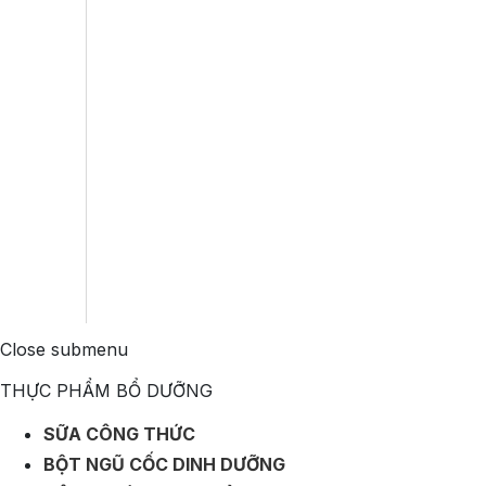
Close submenu
THỰC PHẨM BỔ DƯỠNG
SỮA CÔNG THỨC
BỘT NGŨ CỐC DINH DƯỠNG