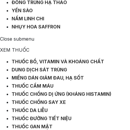
ĐÔNG TRÙNG HẠ THẢO
YẾN SÀO
NẤM LINH CHI
NHỤY HOA SAFFRON
Close submenu
XEM THUỐC
THUỐC BỔ, VITAMIN VÀ KHOÁNG CHẤT
DUNG DỊCH SÁT TRÙNG
MIẾNG DÁN GIẢM ĐAU, HẠ SỐT
THUỐC CẦM MÁU
THUỐC CHỐNG DỊ ỨNG (KHÁNG HISTAMIN)
THUỐC CHỐNG SAY XE
THUỐC DA LIỄU
THUỐC ĐƯỜNG TIẾT NIỆU
THUỐC GAN MẬT