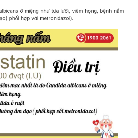
lbicans ở miệng như tưa lưỡi, viêm họng, bệnh nấm
o( phối hợp với metronidazol).