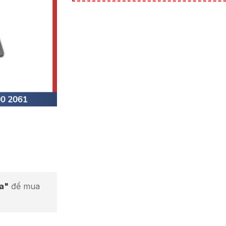
ta"
để mua