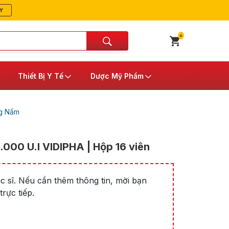
Y
0
Thiết Bị Y Tế
Dược Mỹ Phẩm
g Nấm
000 U.I VIDIPHA | Hộp 16 viên
 sĩ. Nếu cần thêm thông tin, mời bạn
rực tiếp.