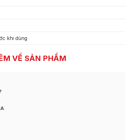
ớc khi dùng
ÊM VỀ SẢN PHẨM
?
HA