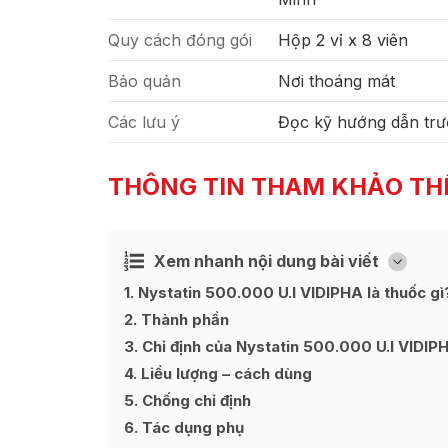
Quy cách đóng gói
Hộp 2 vỉ x 8 viên
Bảo quản
Nơi thoáng mát
Các lưu ý
Đọc kỹ hướng dẫn trư
THÔNG TIN THAM KHẢO TH
Xem nhanh nội dung bài viết
Ẩn
[
]
1
Nystatin 500.000 U.I VIDIPHA là thuốc gì
2
Thành phần
3
Chỉ định của Nystatin 500.000 U.I VIDIP
4
Liều lượng – cách dùng
5
Chống chỉ định
6
Tác dụng phụ