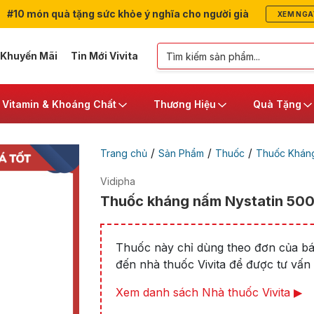
#10 món quà tặng sức khỏe ý nghĩa cho người già
XEM NGA
 Khuyến Mãi
Tin Mới Vivita
Vitamin & Khoáng Chất
Thương Hiệu
Quà Tặng
/
/
/
Trang chủ
Sản Phẩm
Thuốc
Thuốc Khán
Vidipha
Thuốc kháng nấm Nystatin 500.
Thuốc này chỉ dùng theo đơn của bác
đến nhà thuốc Vivita để được tư vấn t
Xem danh sách Nhà thuốc Vivita ▶