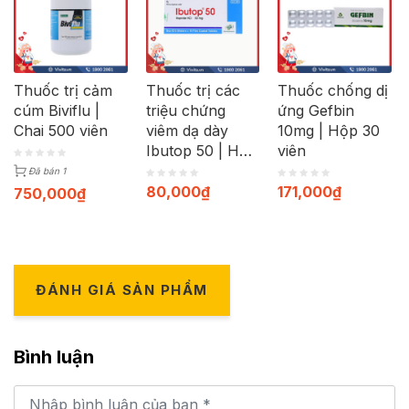
Thuốc trị cảm
Thuốc trị các
Thuốc chống dị
cúm Biviflu |
triệu chứng
ứng Gefbin
Chai 500 viên
viêm dạ dày
10mg | Hộp 30
Ibutop 50 | Hộp
viên
20 viên
Đã bán 1
80,000
₫
171,000
₫
750,000
₫
ĐÁNH GIÁ SẢN PHẨM
Bình luận