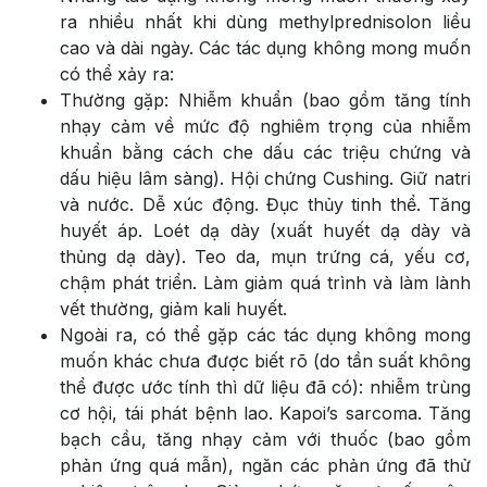
ra nhiều nhất khi dùng methylprednisolon liều
cao và dài ngày. Các tác dụng không mong muốn
có thể xảy ra:
Thường gặp: Nhiễm khuẩn (bao gồm tăng tính
nhạy cảm về mức độ nghiêm trọng của nhiễm
khuẩn bằng cách che dấu các triệu chứng và
dấu hiệu lâm sàng). Hội chứng Cushing. Giữ natri
và nước. Dễ xúc động. Đục thủy tinh thể. Tăng
huyết áp. Loét dạ dày (xuất huyết dạ dày và
thủng dạ dày). Teo da, mụn trứng cá, yếu cơ,
chậm phát triển. Làm giảm quá trình và làm lành
vết thường, giảm kali huyết.
Ngoài ra, có thể gặp các tác dụng không mong
muốn khác chưa được biết rõ (do tần suất không
thể được ước tính thì dữ liệu đã có): nhiễm trùng
cơ hội, tái phát bệnh lao. Kapoi’s sarcoma. Tăng
bạch cầu, tăng nhạy cảm với thuốc (bao gồm
phản ứng quá mẫn), ngăn các phản ứng đã thử