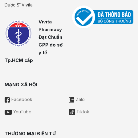
Dược Sĩ Vivita
Vivita
Pharmacy
Đạt Chuẩn
GPP do sở
y tế
Tp.HCM cấp
MẠNG XÃ HỘI
Facebook
Zalo
YouTube
Tiktok
THƯƠNG MẠI ĐIỆN TỬ