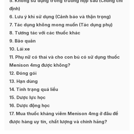
5
Không sử dụng trong trường hợp sau (Chống chỉ
định)
6
Lưu ý khi sử dụng (Cảnh báo và thận trọng)
7
Tác dụng không mong muốn (Tác dụng phụ)
8
Tương tác với các thuốc khác
9
Bảo quản
10
Lái xe
11
Phụ nữ có thai và cho con bú có sử dụng thuốc
Menison 4mg được không?
12
Đóng gói
13
Hạn dùng
14
Tinh trạng quá liều
15
Dược lực học
16
Dược động học
17
Mua thuốc kháng viêm Menison 4mg ở đâu để
được hàng uy tín, chất lượng và chính hãng?