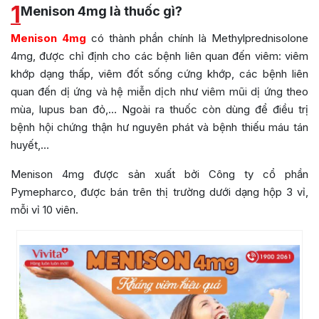
1
Menison 4mg là thuốc gì?
Menison 4mg
có thành phần chính là Methylprednisolone
4mg, được chỉ định cho các bệnh liên quan đến viêm: viêm
khớp dạng thấp, viêm đốt sống cứng khớp, các bệnh liên
quan đến dị ứng và hệ miễn dịch như viêm mũi dị ứng theo
mùa, lupus ban đỏ,… Ngoài ra thuốc còn dùng để điều trị
bệnh hội chứng thận hư nguyên phát và bệnh thiếu máu tán
huyết,…
Menison 4mg được sản xuất bởi
Công ty cổ phần
Pymepharco
, được bán trên thị trường dưới dạng hộp 3 vỉ,
mỗi vỉ 10 viên.