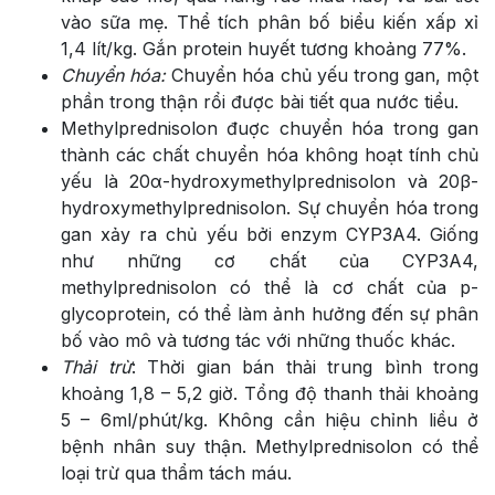
vào sữa mẹ. Thể tích phân bố biểu kiến xấp xỉ
1,4 lít/kg. Gắn protein huyết tương khoảng 77%.
Chuyển hóa:
Chuyển hóa chủ yếu trong gan, một
phần trong thận rổi được bài tiết qua nước tiểu.
Methylprednisolon đuợc chuyển hóa trong gan
thành các chất chuyển hóa không hoạt tính chủ
yếu là 20α-hydroxymethylprednisolon và 20β-
hydroxymethylprednisolon. Sự chuyển hóa trong
gan xảy ra chủ yếu bởi enzym CYP3A4. Giống
như những cơ chất của CYP3A4,
methylprednisolon có thể là cơ chất của p-
glycoprotein, có thể làm ảnh hưởng đến sự phân
bố vào mô và tương tác với những thuốc khác.
Thải trừ
: Thời gian bán thải trung bình trong
khoảng 1,8 – 5,2 giờ. Tổng độ thanh thải khoảng
5 – 6ml/phút/kg. Không cần hiệu chỉnh liều ở
bệnh nhân suy thận. Methylprednisolon có thể
loại trừ qua thẩm tách máu.