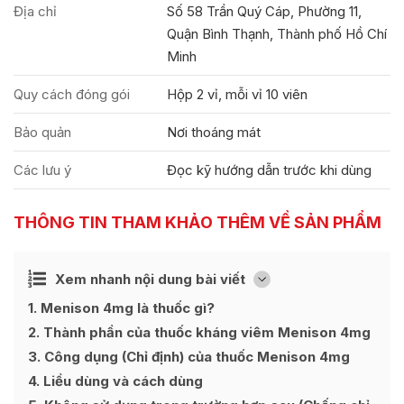
Địa chỉ
Số 58 Trần Quý Cáp, Phường 11,
Quận Bình Thạnh, Thành phố Hồ Chí
Minh
Quy cách đóng gói
Hộp 2 vỉ, mỗi vỉ 10 viên
Bảo quản
Nơi thoáng mát
Các lưu ý
Đọc kỹ hướng dẫn trước khi dùng
THÔNG TIN THAM KHẢO THÊM VỀ SẢN PHẨM
Ẩn
Xem nhanh nội dung bài viết
[
]
1
Menison 4mg là thuốc gì?
2
Thành phần của thuốc kháng viêm Menison 4mg
3
Công dụng (Chỉ định) của thuốc Menison 4mg
4
Liều dùng và cách dùng