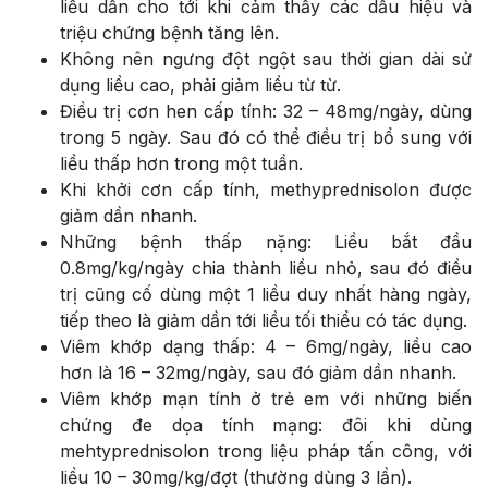
liều dần cho tới khi cảm thấy các dấu hiệu và
triệu chứng bệnh tăng lên.
Không nên ngưng đột ngột sau thời gian dài sử
dụng liều cao, phải giảm liều từ từ.
Điều trị cơn hen cấp tính: 32 – 48mg/ngày, dùng
trong 5 ngày. Sau đó có thể điều trị bổ sung với
liều thấp hơn trong một tuần.
Khi khởi cơn cấp tính, methyprednisolon được
giảm dần nhanh.
Những bệnh thấp nặng: Liều bắt đầu
0.8mg/kg/ngày chia thành liều nhỏ, sau đó điều
trị cũng cố dùng một 1 liều duy nhất hàng ngày,
tiếp theo là giảm dần tới liều tối thiểu có tác dụng.
Viêm khớp dạng thấp: 4 – 6mg/ngày, liều cao
hơn là 16 – 32mg/ngày, sau đó giảm dần nhanh.
Viêm khớp mạn tính ở trẻ em với những biến
chứng đe dọa tính mạng: đôi khi dùng
mehtyprednisolon trong liệu pháp tấn công, với
liều 10 – 30mg/kg/đợt (thường dùng 3 lần).