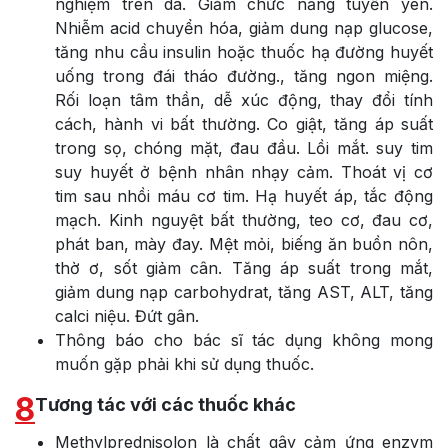
nghiệm trên da. Giảm chức năng tuyến yên.
Nhiễm acid chuyển hóa, giảm dung nạp glucose,
tăng nhu cầu insulin hoặc thuốc hạ đường huyết
uống trong đái tháo đường., tăng ngon miệng.
Rối loạn tâm thần, dễ xúc động, thay đổi tính
cách, hành vi bất thường. Co giật, tăng áp suất
trong sọ, chóng mặt, đau đầu. Lồi mắt. suy tim
suy huyết ở bệnh nhân nhạy cảm. Thoát vị cơ
tim sau nhồi máu cơ tim. Hạ huyết áp, tắc động
mạch. Kinh nguyệt bất thường, teo cơ, đau cơ,
phát ban, mày đay. Mệt mỏi, biếng ăn buồn nôn,
thờ ơ, sốt giảm cân. Tăng áp suất trong mắt,
giảm dung nạp carbohydrat, tăng AST, ALT, tăng
calci niệu. Đứt gân.
Thông báo cho bác sĩ tác dụng không mong
muốn gặp phải khi sử dụng thuốc.
8
Tương tác với các thuốc khác
Methylprednisolon là chất gây cảm ứng enzym