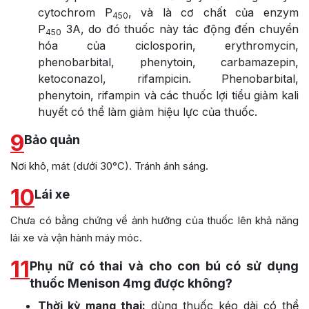
cytochrom P
, và là cơ chất của enzym
450
P
3A, do đó thuốc này tác động đến chuyển
450
hóa của ciclosporin, erythromycin,
phenobarbital, phenytoin, carbamazepin,
ketoconazol, rifampicin. Phenobarbital,
phenytoin, rifampin và các thuốc lợi tiểu giảm kali
huyết có thể làm giảm hiệu lực của thuốc.
9
Bảo quản
Nơi khô, mát (dưới 30°C). Tránh ánh sáng.
10
Lái xe
Chưa có bằng chứng về ảnh hưởng của thuốc lên khả năng
lái xe và vận hành máy móc.
11
Phụ nữ có thai và cho con bú có sử dụng
thuốc Menison 4mg được không?
Thời kỳ mang thai:
dùng thuốc kéo dài có thể