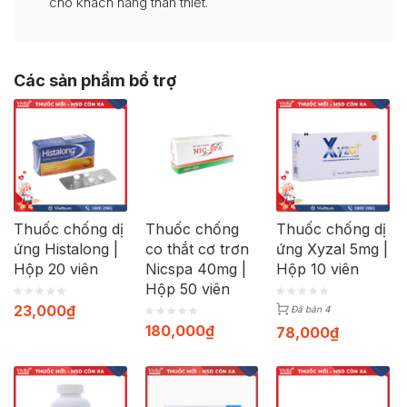
cho khách hàng thân thiết.
Các sản phẩm bổ trợ
Thuốc chống dị
Thuốc chống
Thuốc chống dị
ứng Histalong |
co thắt cơ trơn
ứng Xyzal 5mg |
Hộp 20 viên
Nicspa 40mg |
Hộp 10 viên
Hộp 50 viên
23,000
₫
Đã bán 4
180,000
₫
78,000
₫