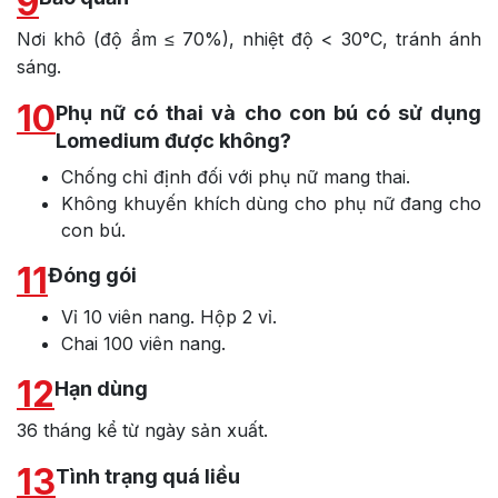
9
Nơi khô (độ ẩm ≤ 70%), nhiệt độ < 30°C, tránh ánh
sáng.
10
Phụ nữ có thai và cho con bú có sử dụng
Lomedium được không?
Chống chỉ định đối với phụ nữ mang thai.
Không khuyến khích dùng cho phụ nữ đang cho
con bú.
11
Đóng gói
Vỉ 10 viên nang. Hộp 2 vỉ.
Chai 100 viên nang.
12
Hạn dùng
36 tháng kể từ ngày sản xuất.
13
Tình trạng quá liều