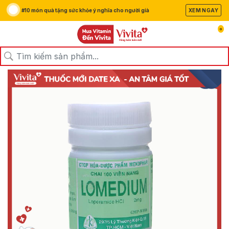
#10 món quà tặng sức khỏe ý nghĩa cho người già
XEM NGAY
0
/
/
/
Trang chủ
Sản Phẩm
Thuốc
Thuốc Tiêu Hoá