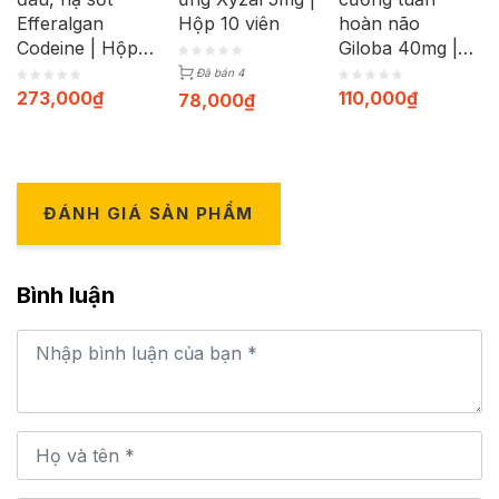
Efferalgan
Hộp 10 viên
hoàn não
Codeine | Hộp
Giloba 40mg |
40 viên
Hộp 30 viên
Đã bán 4
273,000
₫
110,000
₫
78,000
₫
ĐÁNH GIÁ SẢN PHẨM
Bình luận