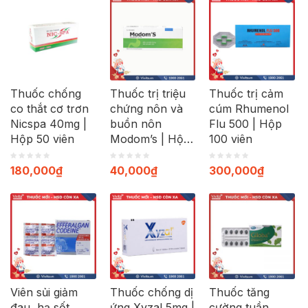
Thuốc chống
Thuốc trị triệu
Thuốc trị cảm
co thắt cơ trơn
chứng nôn và
cúm Rhumenol
Nicspa 40mg |
buồn nôn
Flu 500 | Hộp
Hộp 50 viên
Modom’s | Hộp
100 viên
100 viên
180,000
₫
40,000
₫
300,000
₫
Viên sủi giảm
Thuốc chống dị
Thuốc tăng
đau, hạ sốt
ứng Xyzal 5mg |
cường tuần