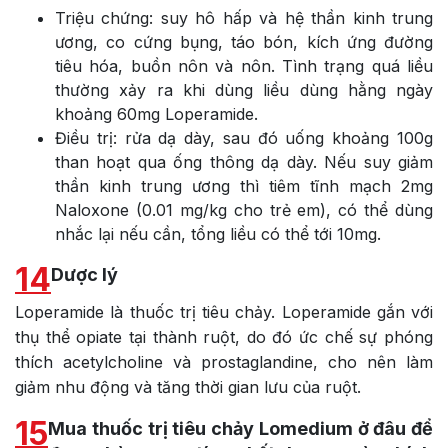
Triệu chứng: suy hô hấp và hệ thần kinh trung
ương, co cứng bụng, táo bón, kích ứng đường
tiêu hóa, buồn nôn và nôn. Tình trạng quá liều
thường xảy ra khi dùng liều dùng hằng ngày
khoảng 60mg Loperamide.
Điều trị: rửa dạ dày, sau đó uống khoảng 100g
than hoạt qua ống thông dạ dày. Nếu suy giảm
thần kinh trung ương thì tiêm tĩnh mạch 2mg
Naloxone (0.01 mg/kg cho trẻ em), có thể dùng
nhắc lại nếu cần, tổng liều có thể tới 10mg.
14
Dược lý
Loperamide là thuốc trị tiêu chảy. Loperamide gắn với
thụ thể opiate tại thành ruột, do đó ức chế sự phóng
thích acetylcholine và prostaglandine, cho nên làm
giảm nhu động và tăng thời gian lưu của ruột.
15
Mua thuốc trị tiêu chảy Lomedium ở đâu để