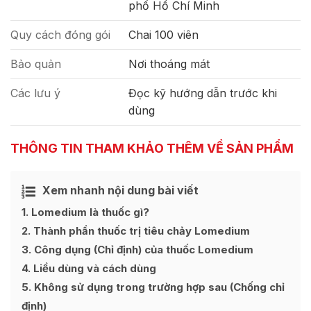
phố Hồ Chí Minh
Quy cách đóng gói
Chai 100 viên
Bảo quản
Nơi thoáng mát
Các lưu ý
Đọc kỹ hướng dẫn trước khi
dùng
THÔNG TIN THAM KHẢO THÊM VỀ SẢN PHẨM
Xem nhanh nội dung bài viết
Ẩn
[
]
1
Lomedium là thuốc gì?
2
Thành phần thuốc trị tiêu chảy Lomedium
3
Công dụng (Chỉ định) của thuốc Lomedium
4
Liều dùng và cách dùng
5
Không sử dụng trong trường hợp sau (Chống chỉ
định)