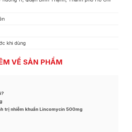
iên
ớc khi dùng
ÊM VỀ SẢN PHẨM
ì?
g
inh trị nhiễm khuẩn Lincomycin 500mg