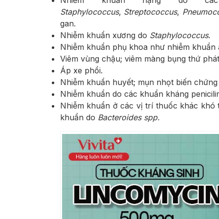
Nhiễm khuẩn nặng do cá
Staphylococcus
,
Streptococcus
,
Pneumoc
gan.
Nhiễm khuẩn xương do
Staphylococcus
.
Nhiễm khuẩn phụ khoa như nhiễm khuẩn â
Viêm vùng chậu; viêm màng bụng thứ phát
Áp xe phổi.
Nhiễm khuẩn huyết; mụn nhọt biến chứng 
Nhiễm khuẩn do các khuẩn kháng penicilin
Nhiễm khuẩn ở các vị trí thuốc khác khó t
khuẩn do
Bacteroides spp.