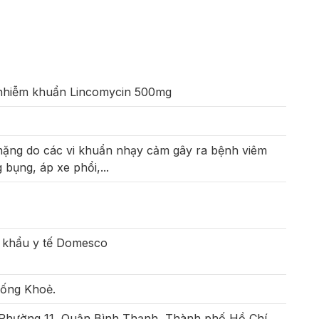
 nhiễm khuẩn Lincomycin 500mg
 nặng do các vi khuẩn nhạy cảm gây ra bệnh viêm
bụng, áp xe phổi,...
 khẩu y tế Domesco
Sống Khoẻ.
 Phường 11, Quận Bình Thạnh, Thành phố Hồ Chí