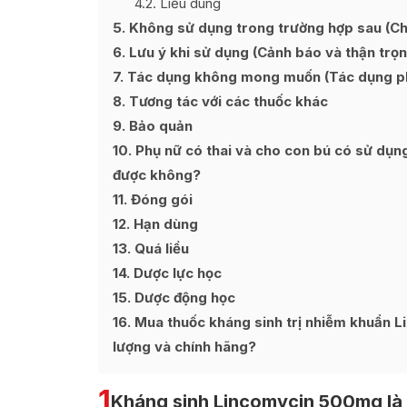
4.2
Liều dùng
5
Không sử dụng trong trường hợp sau (Chố
6
Lưu ý khi sử dụng (Cảnh báo và thận trọn
7
Tác dụng không mong muốn (Tác dụng p
8
Tương tác với các thuốc khác
9
Bảo quản
10
Phụ nữ có thai và cho con bú có sử dụn
được không?
11
Đóng gói
12
Hạn dùng
13
Quá liều
14
Dược lực học
15
Dược động học
16
Mua thuốc kháng sinh trị nhiễm khuẩn L
lượng và chính hãng?
1
Kháng sinh Lincomycin 500mg là 