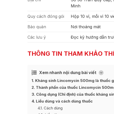
Minh
Quy cách đóng gói
Hộp 10 vỉ, mỗi vỉ 10 v
Bảo quản
Nơi thoáng mát
Các lưu ý
Đọc kỹ hướng dẫn trư
THÔNG TIN THAM KHẢO TH
Xem nhanh nội dung bài viết
Ẩn
[
]
1
Kháng sinh Lincomycin 500mg là thuốc g
2
Thành phần của thuốc Lincomycin 500m
3
Công dụng (Chỉ định) của thuốc kháng s
4
Liều dùng và cách dùng thuốc
4.1
Cách dùng