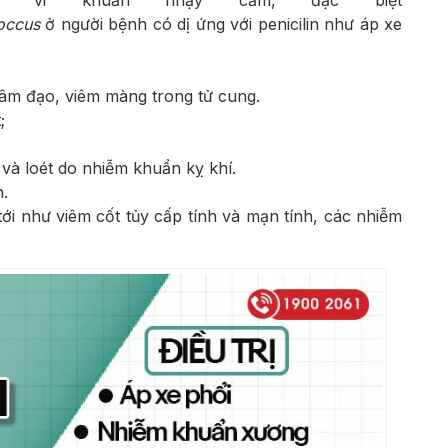
c vi khuẩn nhạy cảm, đặc biệt
occus
ở người bệnh có dị ứng với penicilin như áp xe
m đạo, viêm màng trong tử cung.
;
và loét do nhiễm khuẩn kỵ khí.
.
ới như viêm cốt tủy cấp tính và mạn tính, các nhiễm