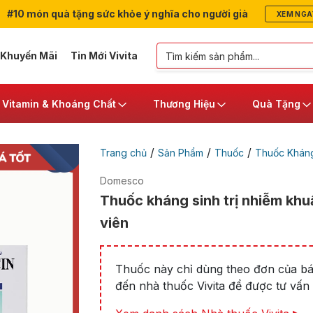
#10 món quà tặng sức khỏe ý nghĩa cho người già
XEM NGA
 Khuyến Mãi
Tin Mới Vivita
Vitamin & Khoáng Chất
Thương Hiệu
Quà Tặng
/
/
/
Trang chủ
Sản Phẩm
Thuốc
Thuốc Kháng
Domesco
Thuốc kháng sinh trị nhiễm kh
viên
Thuốc này chỉ dùng theo đơn của bác
đến nhà thuốc Vivita để được tư vấn t