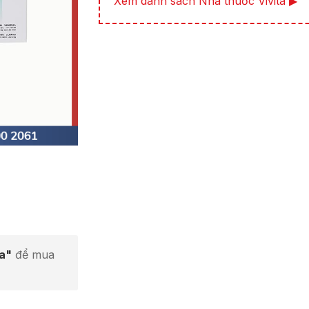
Xem danh sách Nhà thuốc Vivita ▶
ta"
để mua