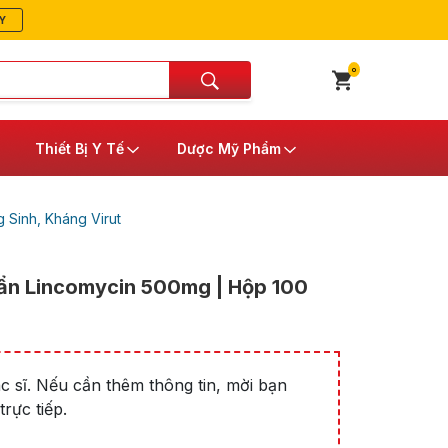
Y
0
Thiết Bị Y Tế
Dược Mỹ Phẩm
 Sinh, Kháng Virut
uẩn Lincomycin 500mg | Hộp 100
 sĩ. Nếu cần thêm thông tin, mời bạn
rực tiếp.