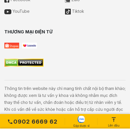
YouTube
Tiktok
THƯƠNG MẠI ĐIỆN TỬ
Thông tin trên website này chỉ mang tính chất nội bộ tham khảo;
không được xem là tư vấn y khoa và không nhằm mục đích
thay thế cho tư vấn, chẩn đoán hoặc điều trị từ nhân viên y tế.
Khi có vấn đề về sức khỏe hoặc cần hỗ trợ cấp cứu người đọc
cần liên hệ bác sĩ và cơ sở y tế gần nhất.
0902 6669 62
Lên đầu
Gặp dược sĩ
Copyright © 2020
Vivita.vn
All Rights Reserved. Powered by
L