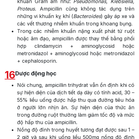
khuẩn Gram âm như:
Pseudomonas, Klebsiella,
Proteus.
Ampicillin cũng không tác dụng trên
những vi khuẩn kỵ khí (
Bacteroides
) gây áp xe và
các vết thương nhiễm khuẩn trong khoang bụng.
Trong các nhiễm khuẩn nặng xuất phát từ ruột
hoặc âm đạo, ampicillin được thay thế bằng phối
hợp clindamycin + aminoglycosid hoặc
metronidazol + aminoglycosid hoặc metronidazol
+ cephalosporin.
16
Dược động học
Nói chung, ampicillin trihydrat vẫn ổn định khi có
sự hiện diện của dịch tiết dạ dày có tính acid, 30 –
55% liều uống được hấp thu qua đường tiêu hóa
ở người lớn nhịn ăn. Sự hiện diện của thức ăn
trong đường ruột thường làm giảm tốc độ và mức
độ hấp thu của ampicillin.
Nồng độ đỉnh trong huyết tương đạt được sau 1 –
2 giờ và sau khi uống liều 500mg nồng độ đỉnh