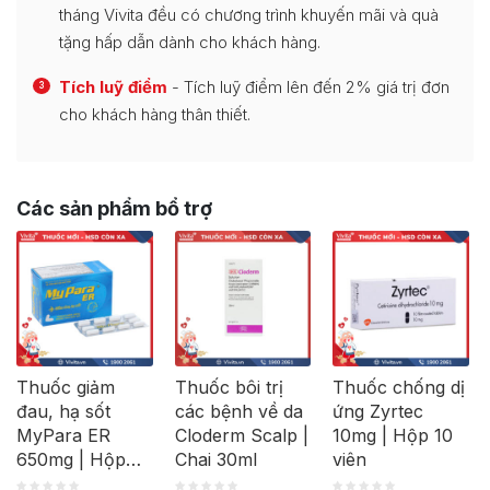
tháng Vivita đều có chương trình khuyến mãi và quà
tặng hấp dẫn dành cho khách hàng.
Tích luỹ điểm
- Tích luỹ điểm lên đến 2% giá trị đơn
3
cho khách hàng thân thiết.
Các sản phẩm bổ trợ
Thuốc giảm
Thuốc bôi trị
Thuốc chống dị
đau, hạ sốt
các bệnh về da
ứng Zyrtec
MyPara ER
Cloderm Scalp |
10mg | Hộp 10
650mg | Hộp
Chai 30ml
viên
100 viên