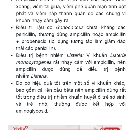
xoang, viêm tai giữa, viêm phế quản mạn tính bột
phát và viêm nắp thanh quản do các chủng vi
khuẩn nhạy cảm gây ra.
Điều trị lậu do
Gonococcus
chưa kháng các
penicillin, thường dùng ampicillin hoặc ampicillin
+ probenecid (lợi dụng tương tác làm giảm đào
thải các penicillin).
Điều trị bệnh nhiễm
Listeria:
Vi khuẩn
Listeria
monocytogenes
rất nhạy cảm với ampicillin, nên
ampicillin được dùng để điểu trị bệnh
nhiễm
Listeria.
Do có hiệu quả tốt trên một số vi khuẩn khác,
bao gồm cả liên cầu bêta nên ampicillin dùng rất
tốt trong điều trị nhiễm khuẩn huyết ở trẻ sơ sinh
và trẻ nhỏ, thường được kết hợp với
aminoglycosid.