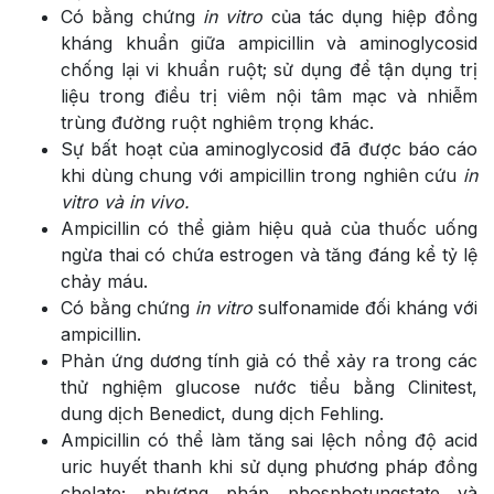
Có bằng chứng
in vitro
của tác dụng hiệp đồng
kháng khuẩn giữa ampicillin và aminoglycosid
chống lại vi khuẩn ruột; sử dụng để tận dụng trị
liệu trong điều trị viêm nội tâm mạc và nhiễm
trùng đường ruột nghiêm trọng khác.
Sự bất hoạt của aminoglycosid đã được báo cáo
khi dùng chung với ampicillin trong nghiên cứu
in
v
itro và in vivo.
Ampicillin có thể giảm hiệu quả của thuốc uống
ngừa thai có chứa estrogen và tăng đáng kể tỷ lệ
chảy máu.
Có bằng chứng
in vitro
sulfonamide đối kháng với
ampicillin.
Phản ứng dương tính giả có thể xảy ra trong các
thử nghiệm glucose nước tiểu bằng Clinitest,
dung dịch Benedict, dung dịch Fehling.
Ampicillin có thể làm tăng sai lệch nồng độ acid
uric huyết thanh khi sử dụng phương pháp đồng
chelate; phương pháp phosphotungstate và