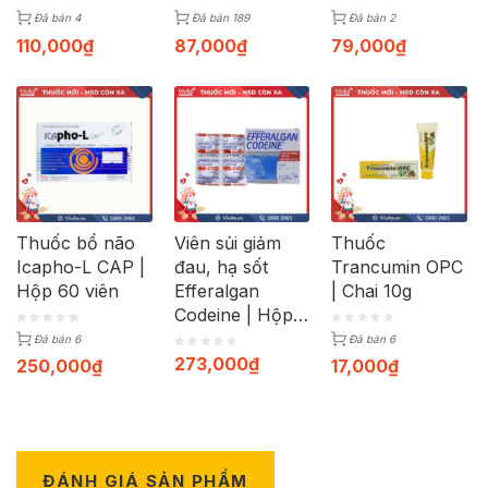
Đã bán 4
Đã bán 189
Đã bán 2
110,000
₫
87,000
₫
79,000
₫
Thuốc bổ não
Viên sủi giảm
Thuốc
Icapho-L CAP |
đau, hạ sốt
Trancumin OPC
Hộp 60 viên
Efferalgan
| Chai 10g
Codeine | Hộp
40 viên
Đã bán 6
Đã bán 6
273,000
₫
250,000
₫
17,000
₫
ĐÁNH GIÁ SẢN PHẨM