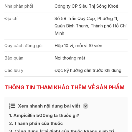
Nhà phân phối
Công ty CP Siêu Thị Sống Khoẻ.
Địa chỉ
Số 58 Trần Quý Cáp, Phường 11,
Quận Bình Thạnh, Thành phố Hồ Chí
Minh
Quy cách đóng gói
Hộp 10 vỉ, mỗi vỉ 10 viên
Bảo quản
Nơi thoáng mát
Các lưu ý
Đọc kỹ hướng dẫn trước khi dùng
THÔNG TIN THAM KHẢO THÊM VỀ SẢN PHẨM
Ẩn
Xem nhanh nội dung bài viết
[
]
1
Ampicillin 500mg là thuốc gì?
2
Thành phần của thuốc
3
Công dụng (Chỉ định) của thuốc kháng sinh trị