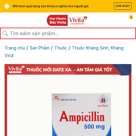
#10 món quà tặng sức khỏe ý nghĩa cho người già
XEM NGAY
0
/
/
/
Trang chủ
Sản Phẩm
Thuốc
Thuốc Kháng Sinh, Kháng
Virut