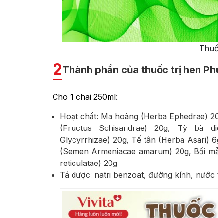
Thuố
2
Thành phần của thuốc trị hen P
Cho 1 chai 250ml:
Hoạt chất: Ma hoàng (Herba Ephedrae) 20g,
(Fructus Schisandrae) 20g, Tỳ bà di
Glycyrrhizae) 20g, Tế tân (Herba Asari) 
(Semen Armeniacae amarum) 20g, Bối mẫu (B
reticulatae) 20g
Tá dược: natri benzoat, đường kính, nước 