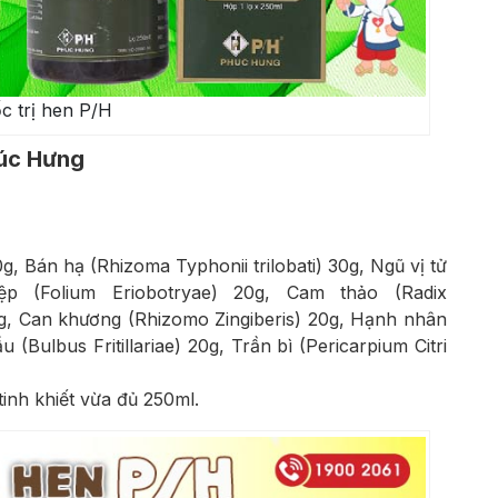
c trị hen P/H
húc Hưng
 Bán hạ (Rhizoma Typhonii trilobati) 30g, Ngũ vị tử
ệp (Folium Eriobotryae) 20g, Cam thảo (Radix
6g, Can khương (Rhizomo Zingiberis) 20g, Hạnh nhân
ulbus Fritillariae) 20g, Trần bì (Pericarpium Citri
tinh khiết vừa đủ 250ml.