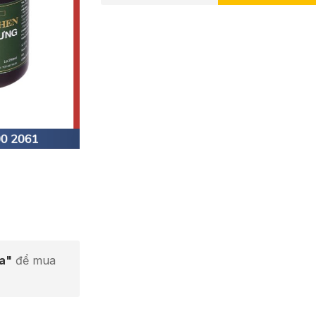
ta"
để mua