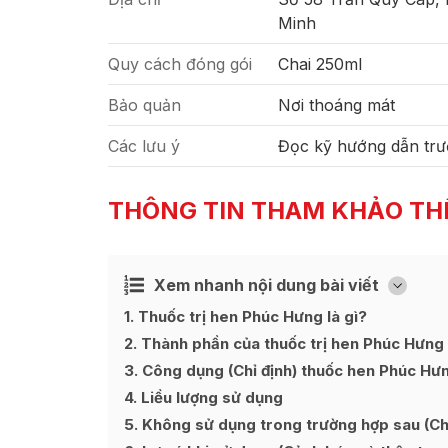
Minh
Quy cách đóng gói
Chai 250ml
Bảo quản
Nơi thoáng mát
Các lưu ý
Đọc kỹ hướng dẫn trư
THÔNG TIN THAM KHẢO TH
Xem nhanh nội dung bài viết
Ẩn
[
]
1
Thuốc trị hen Phúc Hưng là gì?
2
Thành phần của thuốc trị hen Phúc Hưng
3
Công dụng (Chỉ định) thuốc hen Phúc Hư
4
Liều lượng sử dụng
5
Không sử dụng trong trường hợp sau (Chố