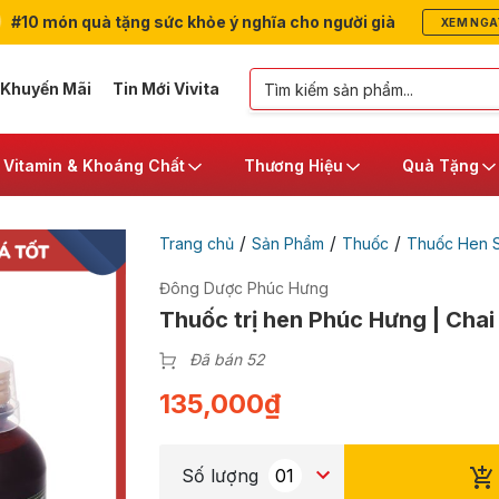
#10 món quà tặng sức khỏe ý nghĩa cho người già
XEM NGA
 Khuyến Mãi
Tin Mới Vivita
Vitamin & Khoáng Chất
Thương Hiệu
Quà Tặng
/
/
/
Trang chủ
Sản Phẩm
Thuốc
Thuốc Hen 
Đông Dược Phúc Hưng
Thuốc trị hen Phúc Hưng | Chai
Đã bán 52
135,000
₫
Số lượng