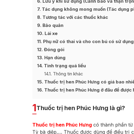
6
Lưu ý khi sử dụng (Cảnh báo và thận trọn
7
Tác dụng không mong muốn (Tác dụng p
8
Tương tác với các thuốc khác
9
Bảo quản
10
Lái xe
11
Phụ nữ có thai và cho con bú có sử dụng
12
Đóng gói
13
Hạn dùng
14
Tình trạng quá liều
14.1
Thông tin khác
15
Thuốc trị hen Phúc Hưng có giá bao nhi
16
Thuốc trị hen Phúc Hưng ở đâu để được h
1
Thuốc trị hen Phúc Hưng là gì?
Thuốc trị hen Phúc Hưng
có thành phần từ 
Tỳ bà diệp,… Thuốc được dùng để điều trị cá