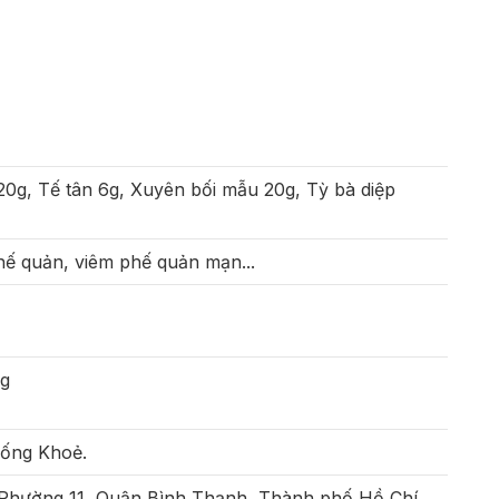
0g, Tế tân 6g, Xuyên bối mẫu 20g, Tỳ bà diệp
phế quản, viêm phế quản mạn...
g
Sống Khoẻ.
 Phường 11, Quận Bình Thạnh, Thành phố Hồ Chí