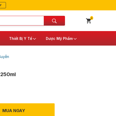
Y
0
Thiết Bị Y Tế
Dược Mỹ Phẩm
Suyễn
 250ml
MUA NGAY