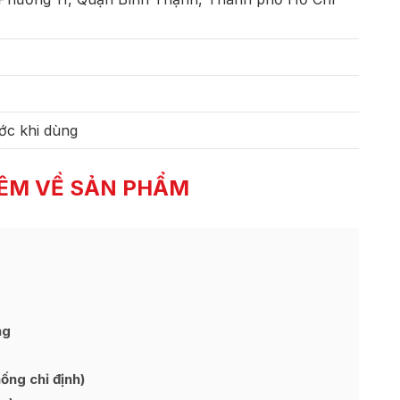
ớc khi dùng
ÊM VỀ SẢN PHẨM
ng
ng chỉ định)