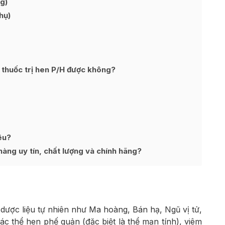
g)
hụ)
 thuốc trị hen P/H được không?
êu?
àng uy tín, chất lượng và chính hãng?
dược liệu tự nhiên như Ma hoàng, Bán hạ, Ngũ vị tử,
c thể hen phế quản (đặc biệt là thể mạn tính), viêm