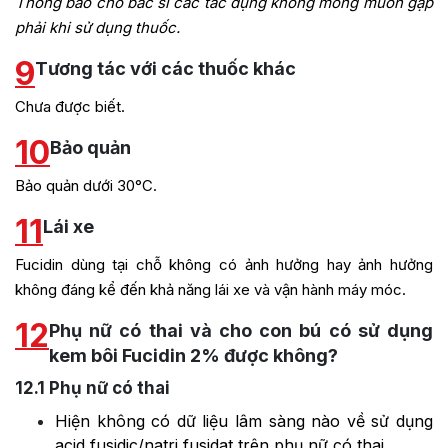
Thông báo cho bác sĩ các tác dụng không mong muốn gặp
phải khi sử dụng thuốc.
9
Tương tác với các thuốc khác
Chưa được biết.
10
Bảo quản
Bảo quản dưới 30°C.
11
Lái xe
Fucidin dùng tại chỗ không có ảnh hưởng hay ảnh hưởng
không đáng kể đến khả năng lái xe và vận hành máy móc.
12
Phụ nữ có thai và cho con bú có sử dụng
kem bôi Fucidin 2% được không?
12.1
Phụ nữ có thai
Hiện không có dữ liệu lâm sàng nào về sử dụng
acid fusidic/natri fusidat trên phụ nữ có thai.