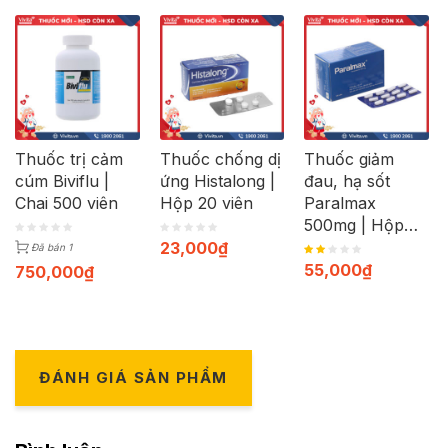
Thuốc trị cảm
Thuốc chống dị
Thuốc giảm
cúm Biviflu |
ứng Histalong |
đau, hạ sốt
Chai 500 viên
Hộp 20 viên
Paralmax
500mg | Hộp
120 viên
23,000
₫
Đã bán 1
55,000
₫
750,000
₫
ĐÁNH GIÁ SẢN PHẨM