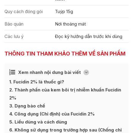
Quy cách đóng gói
Tuýp 15g
Bảo quản
Nơi thoáng mát
Các lưu ý
Đọc kỹ hướng dẫn trước khi dùng
THÔNG TIN THAM KHẢO THÊM VỀ SẢN PHẨM
Ẩn
Xem nhanh nội dung bài viết
[
]
1
Fucidin 2% là thuốc gì?
2
Thành phần của kem bôi trị nhiễm khuẩn Fucidin
2%
3
Dạng bào chế
4
Công dụng (Chỉ định) của Fucidin 2%
5
Liều dùng và cách dùng
6
Không sử dụng trong trường hợp sau (Chống chỉ