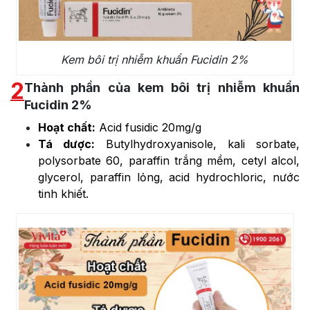
Kem bôi trị nhiễm khuẩn Fucidin 2%
2
Thành phần của kem bôi trị nhiễm khuẩn
Fucidin 2%
Hoạt chất:
Acid fusidic 20mg/g
Tá dược:
Butylhydroxyanisole, kali sorbate,
polysorbate 60, paraffin trắng mềm, cetyl alcol,
glycerol, paraffin lỏng, acid hydrochloric, nước
tinh khiết.