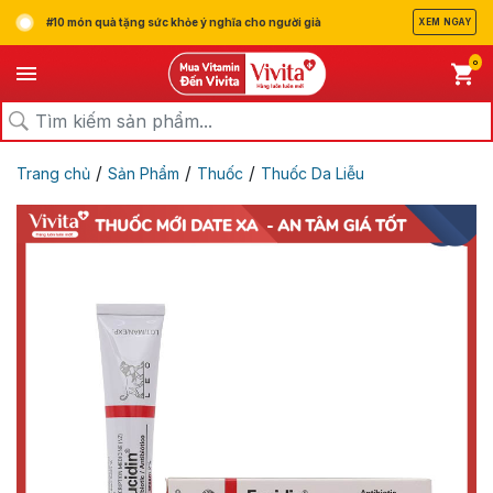
#10 món quà tặng sức khỏe ý nghĩa cho người già
XEM NGAY
0
/
/
/
Trang chủ
Sản Phẩm
Thuốc
Thuốc Da Liễu