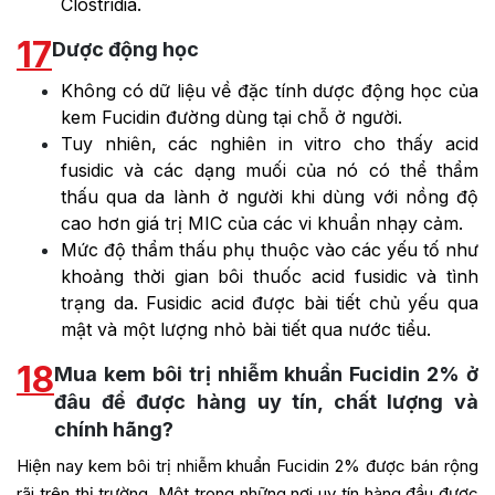
Clostridia.
17
Dược động học
Không có dữ liệu về đặc tính dược động học của
kem Fucidin đường dùng tại chỗ ở người.
Tuy nhiên, các nghiên in vitro cho thấy acid
fusidic và các dạng muối của nó có thể thẩm
thấu qua da lành ở người khi dùng với nồng độ
cao hơn giá trị MIC của các vi khuẩn nhạy cảm.
Mức độ thẩm thấu phụ thuộc vào các yếu tố như
khoảng thời gian bôi thuốc acid fusidic và tình
trạng da. Fusidic acid được bài tiết chủ yếu qua
mật và một lượng nhỏ bài tiết qua nước tiểu.
18
Mua kem bôi trị nhiễm khuẩn Fucidin 2% ở
đâu để được hàng uy tín, chất lượng và
chính hãng?
Hiện nay kem bôi trị nhiễm khuẩn Fucidin 2% được bán rộng
rãi trên thị trường. Một trong những nơi uy tín hàng đầu được