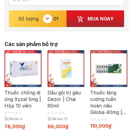
MUA NGAY
Số lượng
Các sản phẩm bổ trợ
Thuốc chống dị
Dầu gội trị gàu
Thuốc tăng
ứng Xyzal 5mg |
Dezor | Chai
cường tuần
Hộp 10 viên
60ml
hoàn não
Giloba 40mg |
Hộp 30 viên
Đã bán 4
Đã bán 73
110,000
₫
78,000
₫
66,000
₫