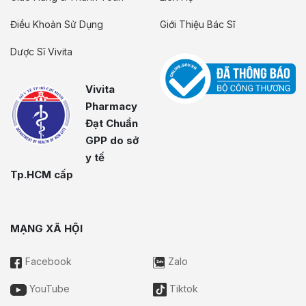
Điều Khoản Sử Dụng
Giới Thiệu Bác Sĩ
Dược Sĩ Vivita
Vivita
Pharmacy
Đạt Chuẩn
GPP do sở
y tế
Tp.HCM cấp
MẠNG XÃ HỘI
Facebook
Zalo
YouTube
Tiktok