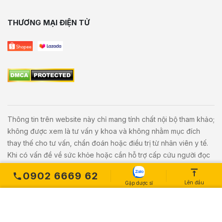
THƯƠNG MẠI ĐIỆN TỬ
Thông tin trên website này chỉ mang tính chất nội bộ tham khảo;
không được xem là tư vấn y khoa và không nhằm mục đích
thay thế cho tư vấn, chẩn đoán hoặc điều trị từ nhân viên y tế.
Khi có vấn đề về sức khỏe hoặc cần hỗ trợ cấp cứu người đọc
cần liên hệ bác sĩ và cơ sở y tế gần nhất.
0902 6669 62
Lên đầu
Gặp dược sĩ
Copyright © 2020
Vivita.vn
All Rights Reserved. Powered by
L
etweb
.
MUA NGAY
Số lượng