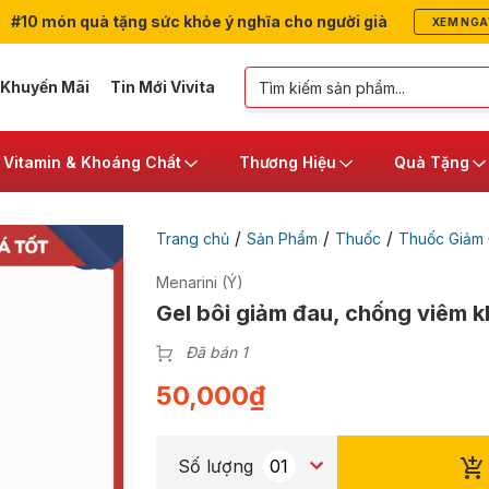
#10 món quà tặng sức khỏe ý nghĩa cho người già
XEM NGA
 Khuyến Mãi
Tin Mới Vivita
Vitamin & Khoáng Chất
Thương Hiệu
Quà Tặng
/
/
/
Trang chủ
Sản Phẩm
Thuốc
Thuốc Giảm
Menarini (Ý)
Gel bôi giảm đau, chống viêm 
Đã bán 1
50,000
₫
Số lượng