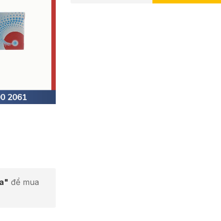
ta"
để mua