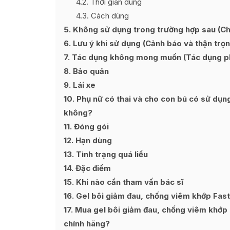
4.2
Thời gian dùng
4.3
Cách dùng
5
Không sử dụng trong trường hợp sau (Chố
6
Lưu ý khi sử dụng (Cảnh báo và thận trọn
7
Tác dụng không mong muốn (Tác dụng p
8
Bảo quản
9
Lái xe
10
Phụ nữ có thai và cho con bú có sử dụn
không?
11
Đóng gói
12
Hạn dùng
13
Tình trạng quá liều
14
Đặc điểm
15
Khi nào cần tham vấn bác sĩ
16
Gel bôi giảm đau, chống viêm khớp Fast
17
Mua gel bôi giảm đau, chống viêm khớp F
chính hãng?