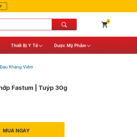
Y
0
Thiết Bị Y Tế
Dược Mỹ Phẩm
 Đau Kháng Viêm
khớp Fastum | Tuýp 30g
MUA NGAY