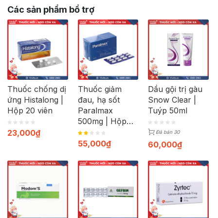
Các sản phẩm bổ trợ
Thuốc chống dị
Thuốc giảm
Dầu gội trị gàu
ứng Histalong |
đau, hạ sốt
Snow Clear |
Hộp 20 viên
Paralmax
Tuýp 50ml
500mg | Hộp
120 viên
23,000
₫
Đã bán 30
55,000
₫
60,000
₫