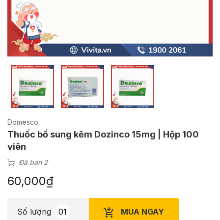
Domesco
Thuốc bổ sung kẽm Dozinco 15mg | Hộp 100
viên
Đã bán 2
60,000
₫
MUA NGAY
Số lượng