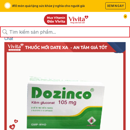
#10 món quà tặng sức khỏe ý nghĩa cho người già
XEM NGAY
0
/
/
/
Trang chủ
Sản Phẩm
Thuốc
Thuốc Bổ, Vitamin và Khoáng
Chất