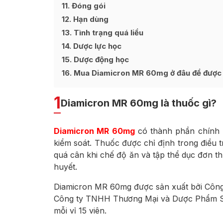
11
Đóng gói
12
Hạn dùng
13
Tình trạng quá liều
14
Dược lực học
15
Dược động học
16
Mua Diamicron MR 60mg ở đâu để được hà
1
Diamicron MR 60mg là thuốc gì?
Diamicron MR 60mg
có thành phần chính l
kiểm soát. Thuốc được chỉ định trong điều t
quá cân khi chế độ ăn và tập thể dục đơn t
huyết.
Diamicron MR 60mg được sản xuất bởi Công 
Công ty TNHH Thương Mại và Dược Phẩm San
mỗi vỉ 15 viên.