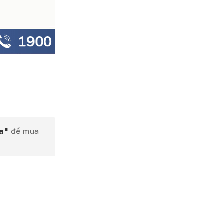
ta"
để mua