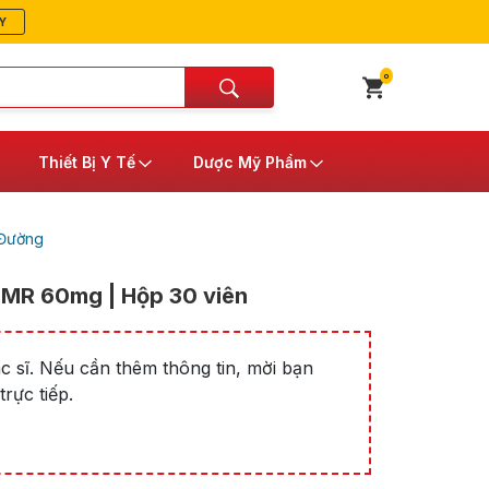
Y
0
Thiết Bị Y Tế
Dược Mỹ Phẩm
 Đường
n MR 60mg | Hộp 30 viên
 sĩ. Nếu cần thêm thông tin, mời bạn
rực tiếp.