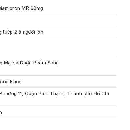
 Diamicron MR 60mg
g tuýp 2 ở người lớn
g Mại và Dược Phẩm Sang
Sống Khoẻ.
 Phường 11, Quận Bình Thạnh, Thành phố Hồ Chí
n