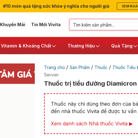
#10 món quà tặng sức khỏe ý nghĩa cho người già
XEM NGA
 Khuyến Mãi
Tin Mới Vivita
Vitamin & Khoáng Chất
Thương Hiệu
Quà Tặng
/
/
/
Trang chủ
Sản Phẩm
Thuốc
Thuốc Tiểu
Servier
Thuốc trị tiểu đường Diamicro
Thuốc này chỉ dùng theo đơn của bác
đến nhà thuốc Vivita để được tư vấn t
Xem danh sách Nhà thuốc Vivita ▶