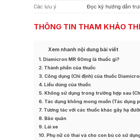
Các lưu ý
Đọc kỹ hướng dẫn trư
THÔNG TIN THAM KHẢO TH
Xem nhanh nội dung bài viết
Ẩn
[
]
1
Diamicron MR 60mg là thuốc gì?
2
Thành phần của thuốc
3
Công dụng (Chỉ định) của thuốc Diamic
4
Liều dùng của thuốc
5
Không sử dụng trong trường hợp sau (Chố
6
Tác dụng không mong muốn (Tác dụng p
7
Tương tác với các thuốc khác gây hạ đư
8
Bảo quản
9
Lái xe
10
Phụ nữ có thai và cho con bú có sử dụn