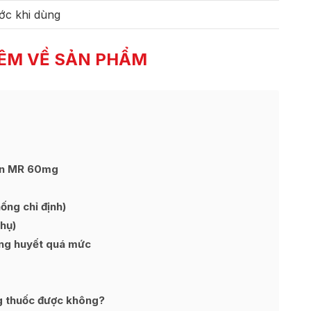
ớc khi dùng
ÊM VỀ SẢN PHẨM
ron MR 60mg
ng chỉ định)
hụ)
ờng huyết quá mức
g thuốc được không?