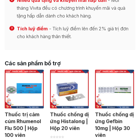
Nhiều quà tặng và khuyến mãi hấp dẫn
- Mỗi
tháng Vivita đều có chương trình khuyến mãi và quà
tặng hấp dẫn dành cho khách hàng.
Tích luỹ điểm
- Tích luỹ điểm lên đến 2% giá trị đơn
3
cho khách hàng thân thiết.
Các sản phẩm bổ trợ
Thuốc trị cảm
Thuốc chống dị
Thuốc chống dị
cúm Rhumenol
ứng Histalong |
ứng Gefbin
Flu 500 | Hộp
Hộp 20 viên
10mg | Hộp 30
100 viên
viên