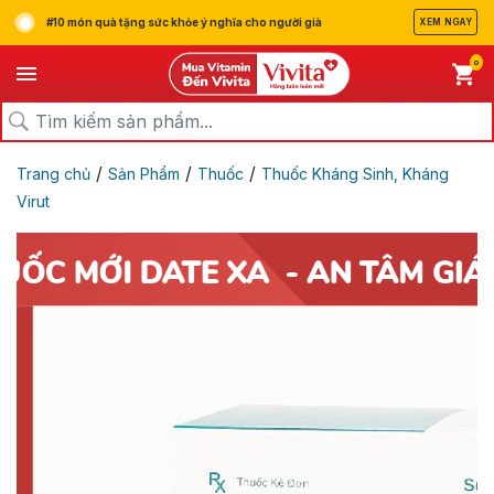
#10 món quà tặng sức khỏe ý nghĩa cho người già
XEM NGAY
0
/
/
/
Trang chủ
Sản Phẩm
Thuốc
Thuốc Kháng Sinh, Kháng
Virut