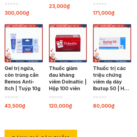
23,000
₫
300,000
₫
171,000
₫
Gel trị ngứa,
Thuốc giảm
Thuốc trị các
côn trùng cắn
đau kháng
triệu chứng
Remos Anti-
viêm Dolnaltic |
viêm dạ dày
Itch | Tuýp 10g
Hộp 100 viên
Ibutop 50 | Hộp
20 viên
43,500
₫
120,000
₫
80,000
₫